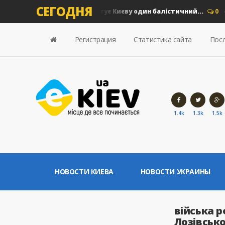
СЕГОДНЯ
 грн збитків: скільки коштує Києву один балістичний...
0
Н
Регистрация
Статистика сайта
Посл
1.4k
1.3k
1.5k
НОВОСТИ КИЕВА
НОВОСТИ УКРАИНЫ
війська 
Лозівсько