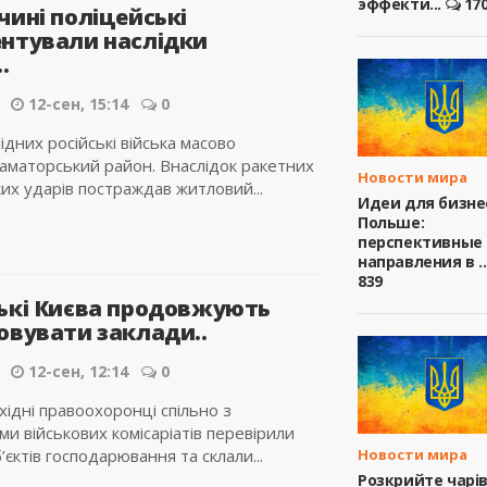
эффекти...
17
чині поліцейські
нтували наслідки
.
12-сен, 15:14
0
дних російські війська масово
раматорський район. Внаслідок ракетних
Новости мира
ких ударів постраждав житловий...
Идеи для бизне
Польше:
перспективные
направления в ..
839
ькі Києва продовжують
овувати заклади..
12-сен, 12:14
0
хідні правоохоронці спільно з
и військових комісаріатів перевірили
Новости мира
’єктів господарювання та склали...
Розкрийте чарі