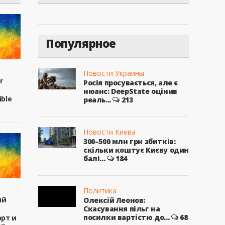
Популярное
Новости Украины
r
Росія просувається, але є
нюанс: DeepState оцінив
ible
реаль...
213
Новости Киева
300–500 млн грн збитків:
скільки коштує Києву один
балі...
184
Политика
ый
Олексій Леонов:
Скасування пільг на
посилки вартістю до...
68
рт и