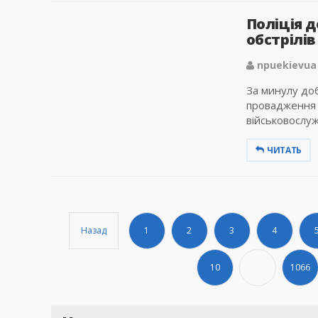
Поліція 
обстрілі
npuekievua
За минулу доб
провадження 
військовослуж
ЧИТАТЬ
Назад
1
2
3
4
10
...
1066