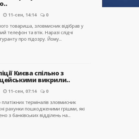
о..
11-сен, 14:14
0
ого товариша, зловмисник відібрав у
ий телефон та втік. Наразі слідчі
гуранту про підозру. Йому...
ліції Києва спільно з
іцейськими викрили..
11-сен, 07:14
0
 платіжних терміналів зловмисник
ні рахунки пошкодженими грішми, які
но з банківських відділень на...