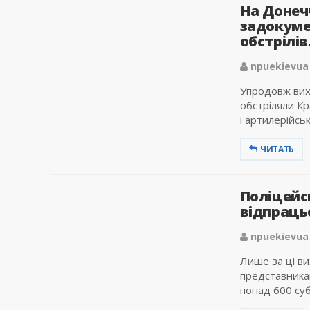
На Донеч
задокуме
обстрілів.
npuekievua
Упродовж вихі
обстріляли К
і артилерійсь
ЧИТАТЬ
Поліцейс
відпраць
npuekievua
Лише за ці ви
представникам
понад 600 суб