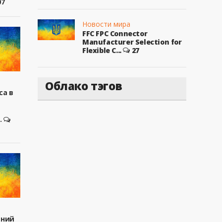
07
Новости мира
FFC FPC Connector
Manufacturer Selection for
Flexible C...
27
Облако тэгов
са в
.
вний