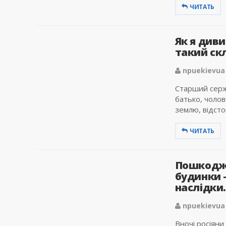
ЧИТАТЬ
Як я диви
такий скл
npuekievua
Старший сержа
батько, чолов
землю, відстою
ЧИТАТЬ
Пошкодж
будинки 
наслідки.
npuekievua
Вночі росіяни