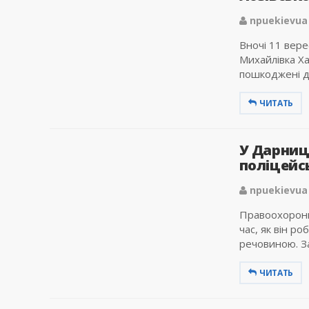
npuekievua
Вночі 11 вере
Михайлівка Ха
пошкоджені дах
ЧИТАТЬ
У Дарниц
поліцейсь
npuekievua
Правоохоронці
час, як він р
речовиною. За 
ЧИТАТЬ