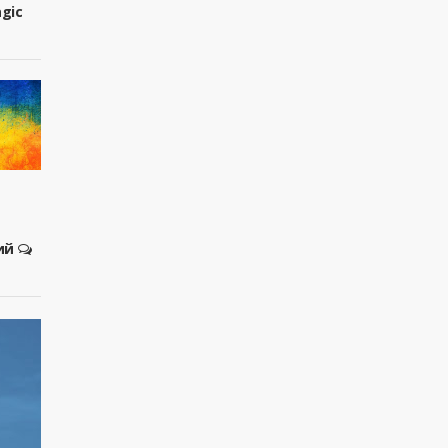
agic
ий