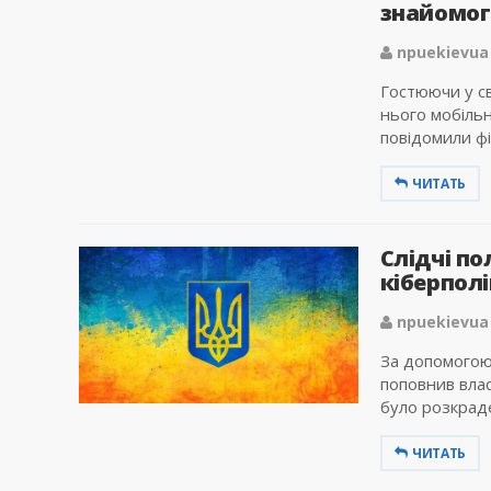
знайомог
npuekievua
Гостюючи у св
нього мобільн
повідомили фі
ЧИТАТЬ
Слідчі по
кіберпол
npuekievua
За допомогою
поповнив влас
було розкраде
ЧИТАТЬ