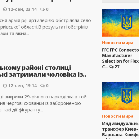
12-сен, 23:14
0
сня армія рф артилерією обстріляла село
рківської області.В результаті обстрілів
и та вікна...
Новости мира
FFC FPC Connecto
Manufacturer
Selection for Flex
ькому районі столиці
C...
27
кі затримали чоловіка із..
12-сен, 19:14
0
 викрили 29-річного наркоділка в той
обив чергові схованки із забороненою
такі дії фігуранту...
Новости мира
Индивидуальн
трансфер Киев-
Варшава: Комфо