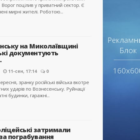
 Ворог поцілив у приватний сектор. Є
ені мирні жителі. Роботою...
енську на Миколаївщині
ькі документують
.
11-сен, 17:14
0
вересня, зранку російські війська вкотре
них ударів по Вознесенську. Руйнації
ні будинки, гаражні...
поліцейські затримали
 за пограбування