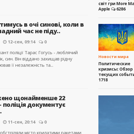
світ гри More M
Apple
6286
тимусь в очі синові, коли в
адний час не піду..
12-сен, 09:14
0
нт поліції Тарас Гогусь - люблячий
Новости мира
ік, син. Він віддано захищав рідну
Политические
вав її незалежність та...
кризисы: Обзор
текущих событ
1718
ено щонайменше 22
– поліція документує
.
11-сен, 20:14
0
 обстріляли місто крилатими ракетами