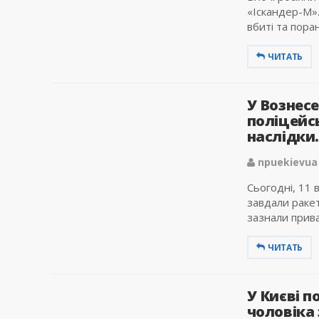
«Іскандер-М».
вбиті та поран
ЧИТАТЬ
У Вознес
поліцейс
наслідки.
npuekievua
Сьогодні, 11 
завдали ракет
зазнали приват
ЧИТАТЬ
У Києві 
чоловіка