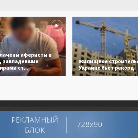
лачены аферисты в
, завладевшие
Жилищное строительс
ирами ст...
Украине бьет рекорд