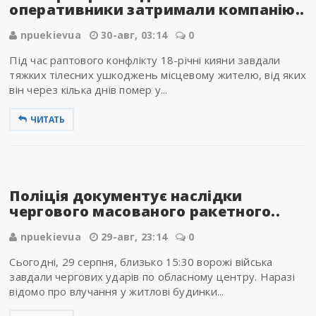
оперативники затримали компанію..
npuekievua
30-авг, 03:14
0
Під час раптового конфлікту 18-річні кияни завдали
тяжких тілесних ушкоджень місцевому жителю, від яких
він через кілька днів помер у...
ЧИТАТЬ
Поліція документує наслідки
чергового масованого ракетного..
npuekievua
29-авг, 23:14
0
Сьогодні, 29 серпня, близько 15:30 ворожі війська
завдали чергових ударів по обласному центру. Наразі
відомо про влучання у житлові будинки...