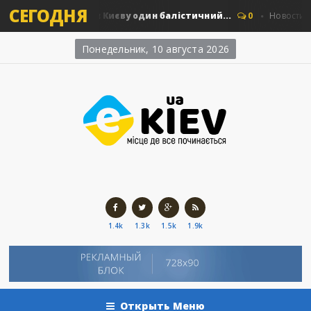
СЕГОДНЯ
в: скільки коштує Києву один балістичний...
0
Новости Киев
Понедельник, 10 августа 2026
1.4k
1.3k
1.5k
1.9k
Открыть Меню