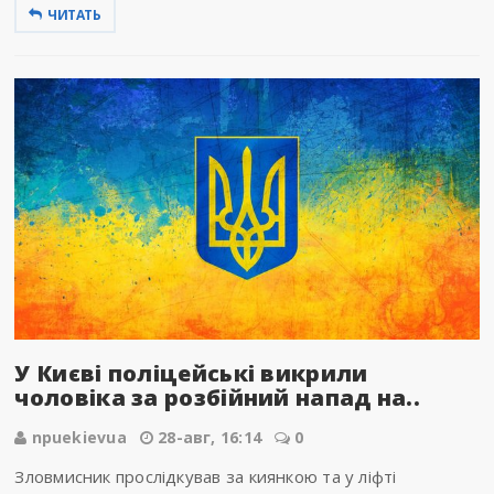
ЧИТАТЬ
У Києві поліцейські викрили
чоловіка за розбійний напад на..
npuekievua
28-авг, 16:14
0
Зловмисник прослідкував за киянкою та у ліфті