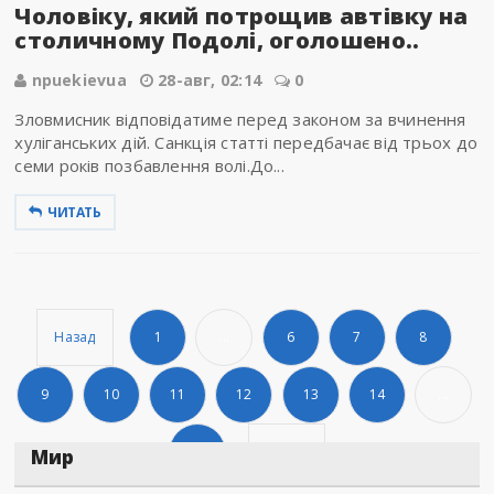
Чоловіку, який потрощив автівку на
столичному Подолі, оголошено..
npuekievua
28-авг, 02:14
0
Зловмисник відповідатиме перед законом за вчинення
хуліганських дій. Санкція статті передбачає від трьох до
семи років позбавлення волі.До...
ЧИТАТЬ
Назад
1
...
6
7
8
9
10
11
12
13
14
...
1066
Дальше
Мир