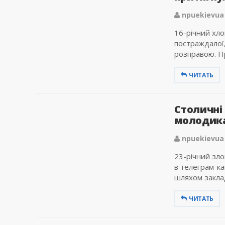
npuekievua
16-річний хл
постраждалої
розправою. Пр
ЧИТАТЬ
Столичні
молодика 
npuekievua
23-річний зл
в телеграм-ка
шляхом заклад
ЧИТАТЬ