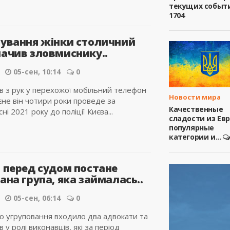
текущих событ
1704
бування жінки столичний
начив зловмиснику..
05-сен, 10:14
0
в з рук у перехожої мобільний телефон
Новости мира
коєне він чотири роки проведе за
Качественные
і 2021 року до поліції Києва...
сладости из Ев
популярные
категории и...
і перед судом постане
ана група, яка займалась..
05-сен, 06:14
0
о угруповання входило два адвокати та
в у ролі виконавців, які за період