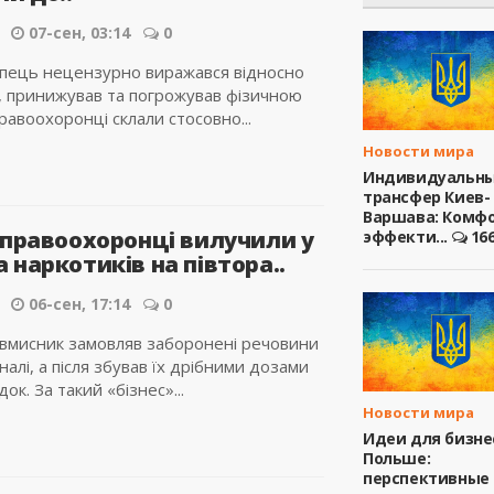
07-сен, 03:14
0
опець нецензурно виражався відносно
, принижував та погрожував фізичною
авоохоронці склали стосовно...
Новости мира
Индивидуальн
трансфер Киев-
Варшава: Комфо
 правоохоронці вилучили у
эффекти...
16
наркотиків на півтора..
06-сен, 17:14
0
овмисник замовляв заборонені речовини
налі, а після збував їх дрібними дозами
ок. За такий «бізнес»...
Новости мира
Идеи для бизне
Польше:
перспективные