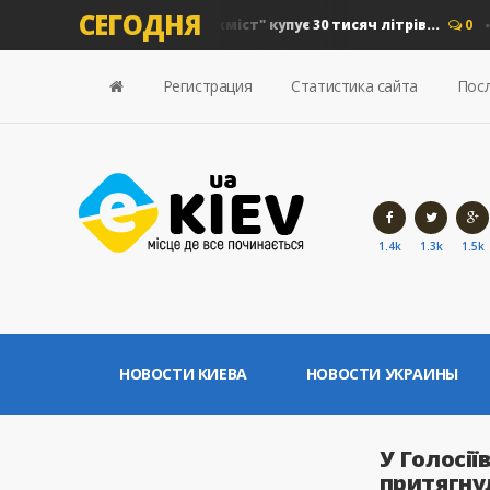
СЕГОДНЯ
 на дизель: "Київавтошляхміст" купує 30 тисяч літрів...
0
Но
Регистрация
Статистика сайта
Посл
1.4k
1.3k
1.5k
НОВОСТИ КИЕВА
НОВОСТИ УКРАИНЫ
У Голосії
притягнул