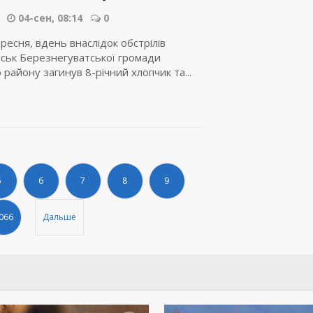
04-сен, 08:14
0
ересня, вдень внаслідок обстрілів
ськ Березнегуватської громади
району загинув 8-річний хлопчик та...
5
6
7
8
9
066
Дальше