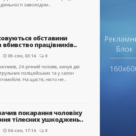
діяльності заволоділи...
ясовуються обставини
 вбивство працівників..
05-сен, 03:14
0
исників, 24-річний чоловік, кинув дві
атрульних поліцейських та у салон
томобіля. На щастя, ніхто не...
начив покарання чоловіку
ення тілесних ушкоджень..
04-сен, 17:14
0