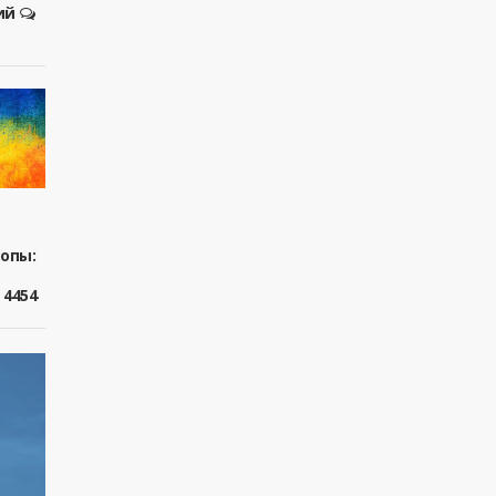
ий
ропы:
4454