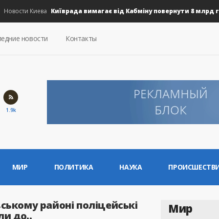
Київрада вимагає від Кабміну повернути 8 млрд грн н
вости Киева
едние новости
Контакты
1.9k
МИР
ПОЛИТИКА
НАУКА
ПРОИСШЕСТВ
вському районі поліцейські
Мир
и до..