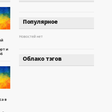
Популярное
Новостей нет
ый
рт и
66
Облако тэгов
са в