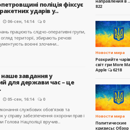
направления в ..
опетровщині поліція фіксує
822
ракетних ударів у..
06-сен, 14:14
0
чань працюють слідчо-оперативні групи,
 огляд території, збирають речові
ументують воєнні злочини...
Новости мира
Розкрийте чарі
світ гри More M
Apple
6218
 наше завдання у
й для держави час – це
.
05-сен, 16:14
0
иконання службових обов’язків та
к у справу забезпечення охорони прав і
Новости мира
 Голова Нацполіції вручив...
Политические
кризисы: Обзор