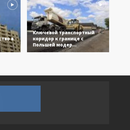
Ключевой транспортный
Бол
тво в
коридор к границе с
Укр
Польшей модер...
вос