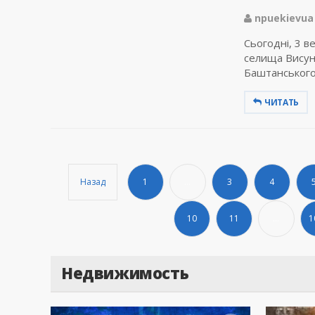
npuekievua
Сьогодні, 3 в
селища Висун
Баштанського 
ЧИТАТЬ
Назад
1
...
3
4
10
11
...
1
Недвижимость