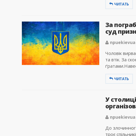
ЧИТАТЬ
За погра
суд приз
npuekievua
Чоловік вирва
та втік. За с
ґратами.Навесн
ЧИТАТЬ
У столиц
організов
npuekievua
До злочинног
троє спільникі