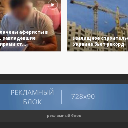
лачены аферисты в
, завладевшие
Жилищное строительс
ирами ст...
Украине бьет рекорд
рекламный блок