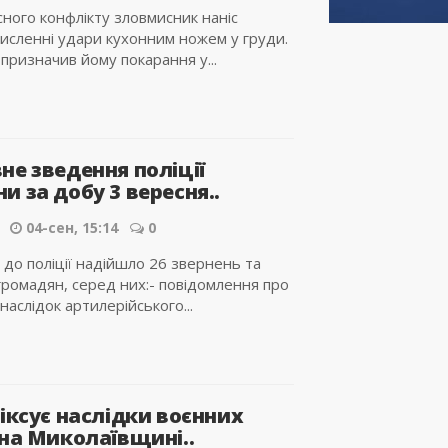
сного конфлікту зловмисник наніс
исленні удари кухонним ножем у груди.
 призначив йому покарання у...
не зведення поліції
 за добу 3 вересня..
04-сен, 15:14
0
до поліції надійшло 26 звернень та
громадян, серед них:- повідомлення про
наслідок артилерійського...
іксує наслідки воєнних
 на Миколаївщині..