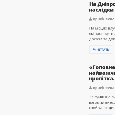
На Дніпр
наслідки 
npuekievua
На місцях влу
які проводять
докази та док
ЧИТАТЬ
«Головне
найважчи
кропітка.
npuekievua
За сумлінне в
вагомий внесо
свобод людини