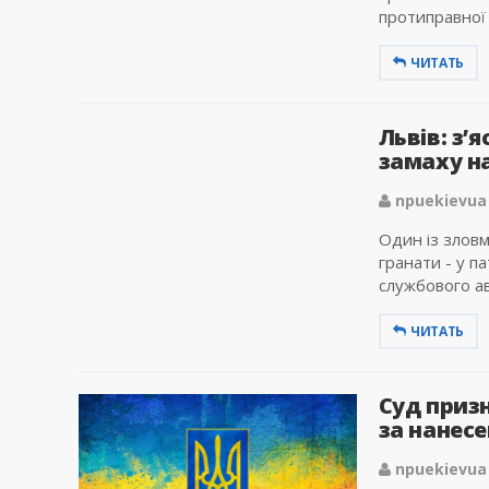
протиправної 
ЧИТАТЬ
Львів: з’
замаху на
npuekievua
Один із зловм
гранати - у п
службового ав
ЧИТАТЬ
Суд приз
за нанес
npuekievua