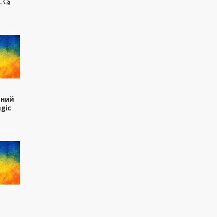
.
вний
agic