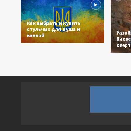
Как выбрать и купить
стульчик для душа и
Разоб
ванной
Киеве
кварт