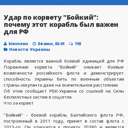
Удар по корвету "Бойкий":
почему этот корабль был важен
для РФ
kievnews
04-июн, 03:41
193
Новости Украины
Корабль является важной боевой единицей для РФ
Поражение корвета "Бойкий" снижает боевые
возможности российского флота и демонстрирует
способность Украины бить по военным объектам
страны-оккупанта даже на значительном расстоянии.
Об этом сообщает РБК-Украина со ссылкой на Силы
беспилотных систем в соцсетях.
Что за корвет
"Бойкий" - боевой корабль Балтийского флота РФ,
построенный в 2011 году, принят в состав флота с
2013-го. Он относится к проекту 20380 и является