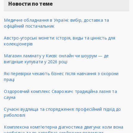
Новости по теме
Медичне обладнання в Україні: вибір, доставка та
офіційний постачальник
Австро-угорські монети: історія, виды та цінність для
колекціонерів
Магазин ламінату у Києві: онлайн чи шоурум — де
вигідніше купувати у 2026 році
Які перевірки чекають бізнес після навчання з охорони
праці
Оздоровчий комплекс Сварожич: традиційна лазня та
сауна
Сучасні вудлища та спорядження: професійний підхід до
риболовлі
Комплексна комп'ютерна діагностика двигуна: коли вона
необхідна та як запобігає серйозним поломкам