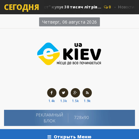
СЕГОДНЯ
"Київавтошляхміст" купує 30 тисяч літрів...
0
Новости Киева
Четверг, 06 августа 2026
1.4k
1.3k
1.5k
1.9k
Открыть Меню