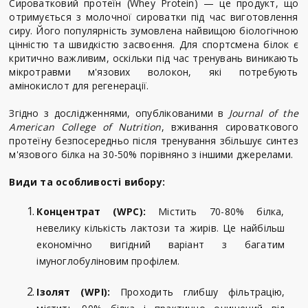
Сироватковий протеїн (Whey Protein) — це продукт, що
отримується з молочної сироватки під час виготовлення
сиру. Його популярність зумовлена найвищою біологічною
цінністю та швидкістю засвоєння. Для спортсмена білок є
критично важливим, оскільки під час тренувань виникають
мікротравми м'язових волокон, які потребують
амінокислот для регенерації.
Згідно з дослідженнями, опублікованими в
Journal of the
American College of Nutrition
, вживання сироваткового
протеїну безпосередньо після тренування збільшує синтез
м'язового білка на 30-50% порівняно з іншими джерелами.
Види та особливості вибору:
Концентрат (WPC):
Містить 70-80% білка,
невелику кількість лактози та жирів. Це найбільш
економічно вигідний варіант з багатим
імуноглобуліновим профілем.
Ізолят (WPI):
Проходить глибшу фільтрацію,