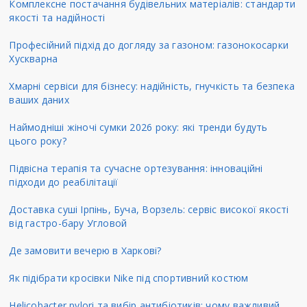
Комплексне постачання будівельних матеріалів: стандарти
якості та надійності
Професійний підхід до догляду за газоном: газонокосарки
Хускварна
Хмарні сервіси для бізнесу: надійність, гнучкість та безпека
ваших даних
Наймодніші жіночі сумки 2026 року: які тренди будуть
цього року?
Підвісна терапія та сучасне ортезування: інноваційні
підходи до реабілітації
Доставка суші Ірпінь, Буча, Ворзель: сервіс високої якості
від гастро-бару Угловой
Де замовити вечерю в Харкові?
Як підібрати кросівки Nike під спортивний костюм
Helicobacter pylori та вибір антибіотиків: чому важливий