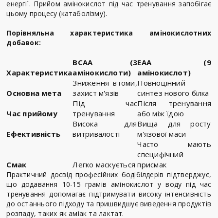
енергії. Прийом амінокислот під час тренування запобігає
цьому процесу (катаболізму).
Порівняльна характеристика амінокислотних
добавок:
BCAA (3
EAA (9
Характеристика
амінокислоти)
амінокислот)
Зниження втоми,
Повноцінний
Основна мета
захист м'язів
синтез нового білка
Під час
Після тренування
Час прийому
тренування
або між їдою
Висока для
Вища для росту
Ефективність
витривалості
м'язової маси
Часто мають
специфічний
Смак
Легко маскується
присмак
Практичний досвід професійних бодібілдерів підтверджує,
що додавання 10-15 грамів амінокислот у воду під час
тренування допомагає підтримувати високу інтенсивність
до останнього підходу та пришвидшує виведення продуктів
розпаду, таких як аміак та лактат.