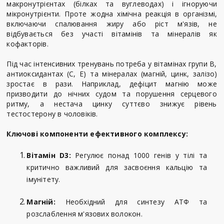
макронутрієнтах (білках та вуглеводах) і ігноруючи
мікронутрієнти. Проте жодна хімічна реакція в організмі,
включаючи спалювання жиру або ріст м'язів, не
відбувається без участі вітамінів та мінералів як
кофакторів.
Під час інтенсивних тренувань потреба у вітамінах групи B,
антиоксидантах (C, E) та мінералах (магній, цинк, залізо)
зростає в рази. Наприклад, дефіцит магнію може
призводити до нічних судом та порушення серцевого
ритму, а нестача цинку суттєво знижує рівень
тестостерону в чоловіків.
Ключові компоненти ефективного комплексу:
Вітамін D3:
Регулює понад 1000 генів у тілі та
критично важливий для засвоєння кальцію та
імунітету.
Магній:
Необхідний для синтезу АТФ та
розслаблення м'язових волокон.