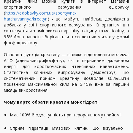
Креатин, який можна купити в інтернет магазині
спортивного харчування eDobavky
(
https://edobavky.com.ua/sportyvne-
harchuvannya/kreatyn
) - це, мабуть, найбільш досліджена
добавка у світі спортивного харчування. В організмі він
синтезується з амінокислот аргініну, гліцину та метіоніну, а
95% його запасів зберігається в скелетних м'язах у формі
фосфокреатину.
Основна функція креатину — швидке відновлення молекул
АТФ (аденозинтрифосфату), які є первинним джерелом
енергії для короткочасних інтенсивних навантажень.
Статистика клінічних випробувань демонструє, що
систематичний прийом креатину дозволяє збільшити
показники максимальної сили на 5-15% вже за перший
місяць використання.
Чому варто обрати креатин моногідрат:
Має 100% біодоступність при пероральному прийомі.
Сприяє гідратації м'язових клітин, що візуально