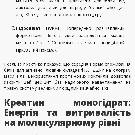
містить 90% білка і практично очищений від
лактози. Ідеальний для періоду "сушки" або для
людей з чутливістю до молочного цукру.
Гідролізат (WPH):
Попередньо розщеплений
ферментами білок, який засвоюється майже
миттєво (за 15-20 хвилин), але має специфічний
гіркуватий присмак.
Реальна практика показує, що середня норма споживання
білка для активної людини складає $1,6–2,2$ г на кілограм
маси тіла. Використання протеїнових коктейлів дозволяє
закрити цей дефіцит без надмірного навантаження на
травну систему великими порціями звичайної їжі.
Креатин моногідрат:
Енергія та витривалість
на молекулярному рівні