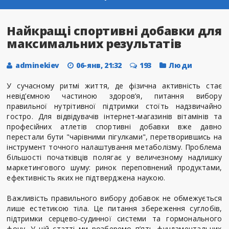
Найкращі спортивні добавки для
максимальних результатів
adminekiev
06-янв, 21:32
193
Люди
У сучасному ритмі життя, де фізична активність стає
невід’ємною частиною здоров’я, питання вибору
правильної нутрітивної підтримки стоїть надзвичайно
гостро. Для відвідувачів інтернет-магазинів вітамінів та
професійних атлетів спортивні добавки вже давно
перестали бути "чарівними пігулками", перетворившись на
інструмент точного налаштування метаболізму. Проблема
більшості початківців полягає у величезному надлишку
маркетингового шуму: ринок переповнений продуктами,
ефективність яких не підтверджена наукою.
Важливість правильного вибору добавок не обмежується
лише естетикою тіла. Це питання збереження суглобів,
підтримки серцево-судинної системи та гормонального
фону. У цій статті ми розберемо п’ять фундаментальних