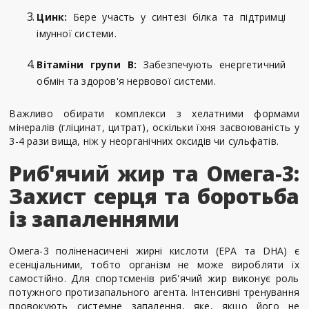
Цинк:
Бере участь у синтезі білка та підтримці
імунної системи.
Вітаміни групи B:
Забезпечують енергетичний
обмін та здоров'я нервової системи.
Важливо обирати комплекси з хелатними формами
мінералів (гліцинат, цитрат), оскільки їхня засвоюваність у
3-4 рази вища, ніж у неорганічних оксидів чи сульфатів.
Риб'ячий жир та Омега-3:
Захист серця та боротьба
із запаленнями
Омега-3 поліненасичені жирні кислоти (EPA та DHA) є
есенціальними, тобто організм не може виробляти їх
самостійно. Для спортсменів риб'ячий жир виконує роль
потужного протизапального агента. Інтенсивні тренування
провокують системне запалення, яке, якщо його не