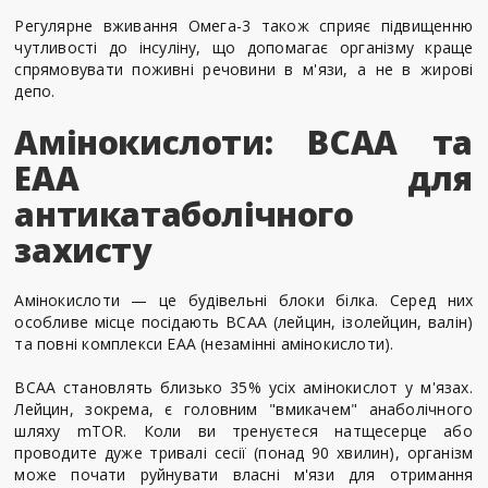
Регулярне вживання Омега-3 також сприяє підвищенню
чутливості до інсуліну, що допомагає організму краще
спрямовувати поживні речовини в м'язи, а не в жирові
депо.
Амінокислоти: BCAA та
EAA для
антикатаболічного
захисту
Амінокислоти — це будівельні блоки білка. Серед них
особливе місце посідають BCAA (лейцин, ізолейцин, валін)
та повні комплекси EAA (незамінні амінокислоти).
BCAA становлять близько 35% усіх амінокислот у м'язах.
Лейцин, зокрема, є головним "вмикачем" анаболічного
шляху mTOR. Коли ви тренуєтеся натщесерце або
проводите дуже тривалі сесії (понад 90 хвилин), організм
може почати руйнувати власні м'язи для отримання