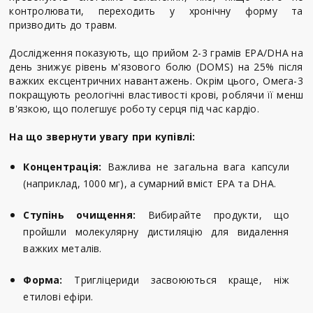
контролювати, переходить у хронічну форму та
призводить до травм.
Дослідження показують, що прийом 2-3 грамів EPA/DHA на
день знижує рівень м'язового болю (DOMS) на 25% після
важких ексцентричних навантажень. Окрім цього, Омега-3
покращують реологічні властивості крові, роблячи її менш
в'язкою, що полегшує роботу серця під час кардіо.
На що звернути увагу при купівлі:
Концентрація:
Важлива не загальна вага капсули
(наприклад, 1000 мг), а сумарний вміст EPA та DHA.
Ступінь очищення:
Вибирайте продукти, що
пройшли молекулярну дистиляцію для видалення
важких металів.
Форма:
Тригліцериди засвоюються краще, ніж
етилові ефіри.