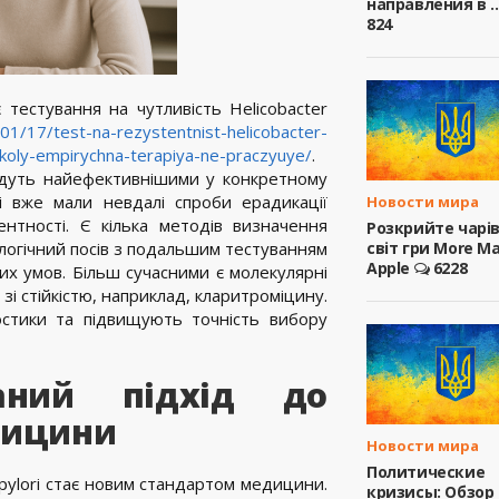
направления в ..
824
тестування на чутливість Helicobacter
01/17/test-na-rezystentnist-helicobacter-
u-koly-empirychna-terapiya-ne-praczyuye/
.
удуть найефективнішими у конкретному
і вже мали невдалі спроби ерадикації
Новости мира
нтності. Є кілька методів визначення
Розкрийте чарі
світ гри More M
ологічний посів з подальшим тестуванням
Apple
6228
них умов. Більш сучасними є молекулярні
зі стійкістю, наприклад, кларитроміцину.
остики та підвищують точність вибору
ваний підхід до
дицини
Новости мира
Политические
 pylori стає новим стандартом медицини.
кризисы: Обзор