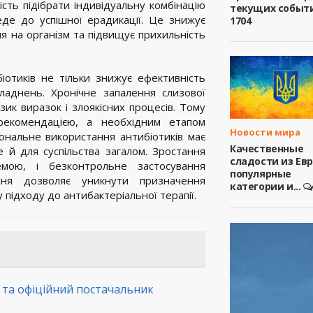
ість підібрати індивідуальну комбінацію
текущих событ
еде до успішної ерадикації. Це знижує
1704
я на організм та підвищує прихильність
отиків не тільки знижує ефективність
ладнень. Хронічне запалення слизової
зик виразок і злоякісних процесів. Тому
рекомендацією, а необхідним етапом
Новости мира
ціональне використання антибіотиків має
Качественные
е й для суспільства загалом. Зростання
сладости из Ев
лемою, і безконтрольне застосування
популярные
ння дозволяє уникнути призначення
категории и...
 підходу до антибактеріальної терапії.
а та офіційний постачальник