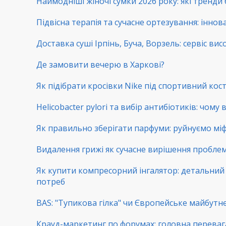
Наймодніші жіночі сумки 2026 року: які тренди
Підвісна терапія та сучасне ортезування: іннова
Доставка суші Ірпінь, Буча, Ворзель: сервіс вис
Де замовити вечерю в Харкові?
Як підібрати кросівки Nike під спортивний ко
Helicobacter pylori та вибір антибіотиків: чому
Як правильно зберігати парфуми: руйнуємо мі
Видалення грижі як сучасне вирішення пробл
Як купити компресорний інгалятор: детальний г
потреб
BAS: "Тупикова гілка" чи Європейське майбутнє
Крауд-маркетинг по форумах: головна переваг