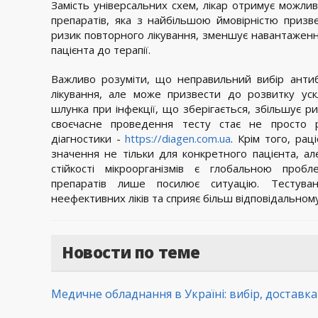
Замість універсальних схем, лікар отримує можлив
препаратів, яка з найбільшою ймовірністю призв
ризик повторного лікування, зменшує навантаженн
пацієнта до терапії.
Важливо розуміти, що неправильний вибір антибі
лікування, але може призвести до розвитку уск
шлунка при інфекції, що зберігається, збільшує ри
своєчасне проведення тесту стає не просто 
діагностики -
https://diagen.com.ua
. Крім того, ра
значення не тільки для конкретного пацієнта, ал
стійкості мікроорганізмів є глобальною проб
препаратів лише посилює ситуацію. Тестува
неефективних ліків та сприяє більш відповідальному
Новости по теме
Медичне обладнання в Україні: вибір, доставк