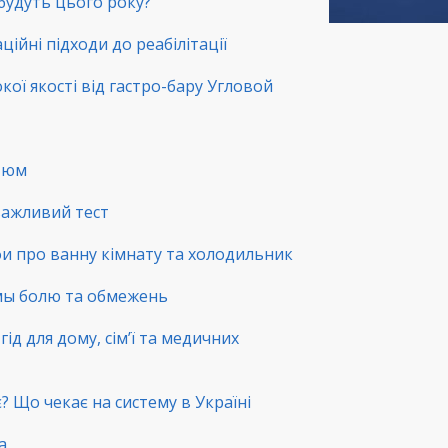
 будуть цього року?
ційні підходи до реабілітації
окої якості від гастро-бару Угловой
стюм
 важливий тест
фи про ванну кімнату та холодильник
емы болю та обмежень
ід для дому, сім’ї та медичних
? Що чекає на систему в Україні
а