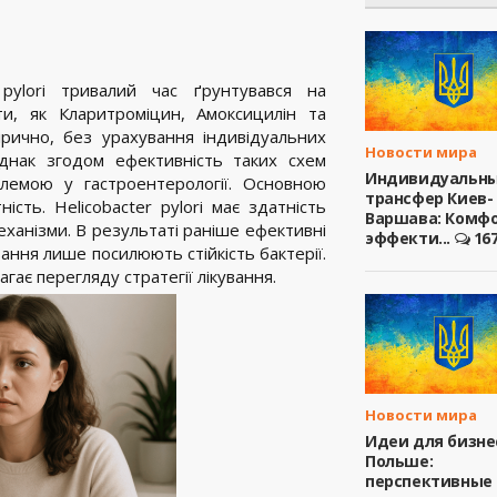
r pylori тривалий час ґрунтувався на
ти, як Кларитроміцин, Амоксицилін та
ірично, без урахування індивідуальних
Новости мира
Однак згодом ефективність таких схем
Индивидуальн
лемою у гастроентерології. Основною
трансфер Киев-
сть. Helicobacter pylori має здатність
Варшава: Комфо
 механізми. В результаті раніше ефективні
эффекти...
16
вання лише посилюють стійкість бактерії.
гає перегляду стратегії лікування.
Новости мира
Идеи для бизне
Польше:
перспективные