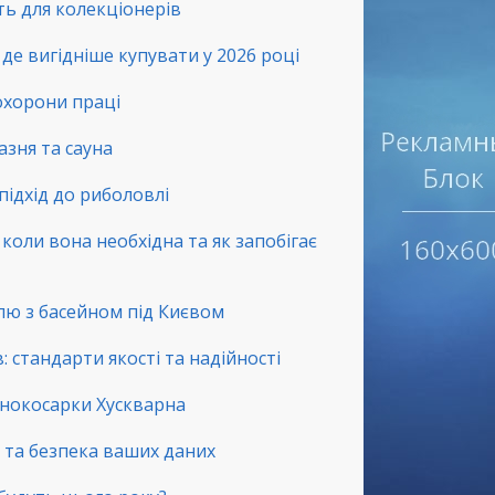
сть для колекціонерів
де вигідніше купувати у 2026 році
 охорони праці
зня та сауна
підхід до риболовлі
коли вона необхідна та як запобігає
лю з басейном під Києвом
 стандарти якості та надійності
зонокосарки Хускварна
ть та безпека ваших даних