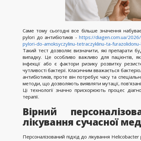
Саме тому сьогодні все більше значення набуває 
pylori до антибіотиків -
https://diagen.com.ua/2026/
pylori-do-amoksyczylinu-tetraczyklinu-ta-furazolidon
Такий тест дозволяє визначити, які препарати б
випадку. Це особливо важливо для пацієнтів, як
інфекції або є фактори ризику розвитку резисте
чутливості бактерії. Класичним вважається бактері
антибіотиків, проте він потребує часу та спеціаль
методи, що дозволяють виявляти мутації, пов'язані 
Ці технології значно прискорюють процес діагн
терапії.
Вірний персоналізо
лікування сучасної ме
Персоналізований підхід до лікування Helicobacter