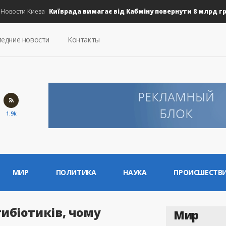
Київрада вимагає від Кабміну повернути 8 млрд грн на
ости Киева
едние новости
Контакты
1.9k
МИР
ПОЛИТИКА
НАУКА
ПРОИСШЕСТВ
нтибіотиків, чому
Мир