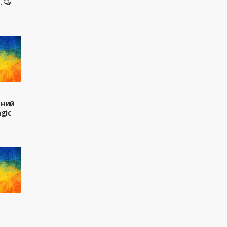
.
вний
agic