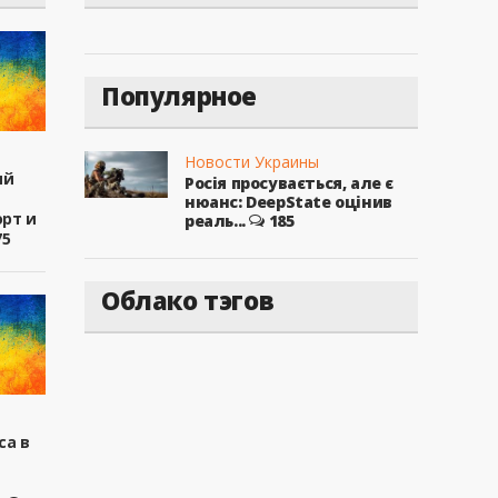
Популярное
Новости Украины
ый
Росія просувається, але є
нюанс: DeepState оцінив
рт и
реаль...
185
75
Облако тэгов
са в