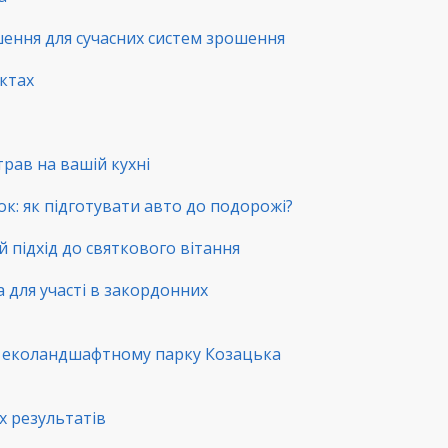
шення для сучасних систем зрошення
нктах
трав на вашій кухні
ок: як підготувати авто до подорожі?
й підхід до святкового вітання
а для участі в закордонних
в еколандшафтному парку Козацька
х результатів