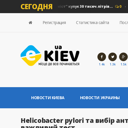
СЕГОДНЯ
на дизель: "Київавтошляхміст" купує 30 тисяч літрів...
0
Нов
Регистрация
Статистика сайта
Посл
1.4k
1.3k
1.5k
НОВОСТИ КИЕВА
НОВОСТИ УКРАИНЫ
Helicobacter pylori та вибір а
важливий тест