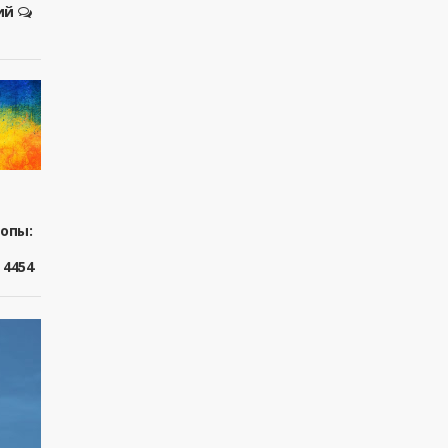
ий
ропы:
4454