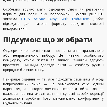
Особливо зручно мати одноденні лінзи як резервний
варіант для подій або подорожей. Сучасні рішення,
зокрема
1-Day Acuvue Oasys with HydraLuxe
, добре
підходять для такого формату завдяки простоті
використання.
Підсумок: що ж обрати
Окуляри чи контактні лінзи — це не питання правильного
або неправильного вибору. Це питання особистого
комфорту, стилю життя та звичок. Окуляри дарують
простоту і мінімум догляду, лінзи — свободу рухів і
природне бачення світу.
Найкраще рішення — те, яке підходить саме вам. А іноді
найрозумніший вибір — не обмежувати себе одним
варіантом, а використовувати переваги обох. Зір —
важлива частина якості життя, і сучасні засоби корекції
дозволяють зробити його максимально комфортним у
будь-якій ситуації.