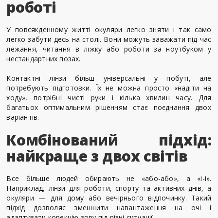
роботі
У повсякденному житті окуляри легко зняти і так само
легко забути десь на столі. Вони можуть заважати під час
лежання, читання в ліжку або роботи за ноутбуком у
нестандартних позах.
Контактні лінзи більш універсальні у побуті, але
потребують підготовки. Їх не можна просто «надіти на
ходу», потрібні чисті руки і кілька хвилин часу. Для
багатьох оптимальним рішенням стає поєднання двох
варіантів.
Комбінований підхід:
найкраще з двох світів
Все більше людей обирають не «або-або», а «і-і».
Наприклад, лінзи для роботи, спорту та активних днів, а
окуляри — для дому або вечірнього відпочинку. Такий
підхід дозволяє зменшити навантаження на очі і
адаптувати корекцію зору під різні ситуації.