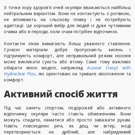
З точки зору здоров’я очей окуляри вважаються найбільш
нейтральним варіантом. Вони не контактують з рогівкою,
не впливають на сльозову плівку і не потребують
адаптації. Це хороший вибір для людей із дуже чутливими
очима або в періоди, коли очам потрібен відпочинок.
Контактні лінзи вимагають більш уважного ставлення.
Сучасні матеріали добре пропускають кисень і
підтримують комфорт, але неправильний режим носіння
може викликати сухість або втому. Саме тому важливо
обирати якісні моделі, наприклад
Acuvue Oasys with
Hydraclear Plus
, які орієнтовані на тривале зволоження та
комфорт.
Активний спосіб життя
Під час занять спортом, подорожей або активного
відпочинку окуляри часто стають обмеженням. Вони
можуть спадати, ламатися або просто заважати рухам.
Навіть повсякденні речі, як дощ чи вітер, іноді
перетворюються на дрібний, але набридливий