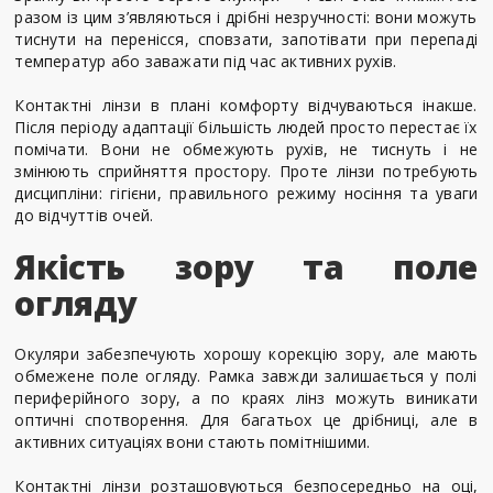
разом із цим з’являються і дрібні незручності: вони можуть
тиснути на перенісся, сповзати, запотівати при перепаді
температур або заважати під час активних рухів.
Контактні лінзи в плані комфорту відчуваються інакше.
Після періоду адаптації більшість людей просто перестає їх
помічати. Вони не обмежують рухів, не тиснуть і не
змінюють сприйняття простору. Проте лінзи потребують
дисципліни: гігієни, правильного режиму носіння та уваги
до відчуттів очей.
Якість зору та поле
огляду
Окуляри забезпечують хорошу корекцію зору, але мають
обмежене поле огляду. Рамка завжди залишається у полі
периферійного зору, а по краях лінз можуть виникати
оптичні спотворення. Для багатьох це дрібниці, але в
активних ситуаціях вони стають помітнішими.
Контактні лінзи розташовуються безпосередньо на оці,