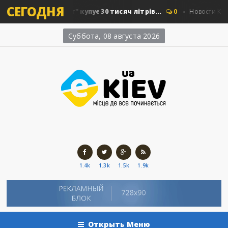
СЕГОДНЯ
иївавтошляхміст" купує 30 тисяч літрів...
0
Новости Киева
Суббота, 08 августа 2026
1.4k
1.3k
1.5k
1.9k
Открыть Меню