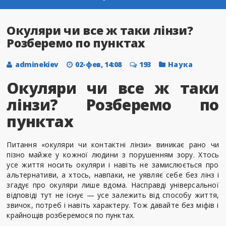
Окуляри чи все ж таки лінзи?
Розберемо по пунктах
adminekiev
02-фев, 14:08
193
Наука
Окуляри чи все ж таки
лінзи? Розберемо по
пунктах
Питання «окуляри чи контактні лінзи» виникає рано чи
пізно майже у кожної людини з порушенням зору. Хтось
усе життя носить окуляри і навіть не замислюється про
альтернативи, а хтось, навпаки, не уявляє себе без лінз і
згадує про окуляри лише вдома. Насправді універсальної
відповіді тут не існує — усе залежить від способу життя,
звичок, потреб і навіть характеру. Тож давайте без міфів і
крайнощів розберемося по пунктах.