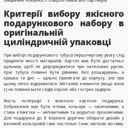
зміцнення лояльності співробітників або партнерів.
Критерії вибору якісного
подарункового набору в
оригінальній
циліндричній упаковці
При виборі подарункового тубуса першочергову увагу слід
приділити якості матеріалів. Картон має бути достатньо
щільним, щоб не деформуватися при натисканні рукою.
Краї тубуса повинні бути рівними, без розшарувань, а
кришка та дно — щільно прилягати до корпусу, але при
цьому легко відкриватися. Металеві елементи (якщо вони
є) не повинні мати слідів корозії або гострих задирок.
Якість поліграфії є візитною карткою подарунка.
Зображення має бути чітким, кольори — насиченими, а
стики етикетки — непомітними та акуратно проклеєними.
Для подарунка до 8 Березня доречно обирати дизайн у
весняній кольоровій гамі: пастельні тони, квіткові мотиви,