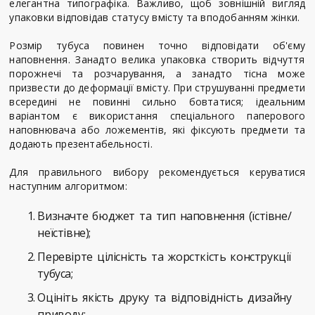
елегантна типографіка. Важливо, щоб зовнішній вигляд
упаковки відповідав статусу вмісту та вподобанням жінки.
Розмір тубуса повинен точно відповідати об'єму
наповнення. Занадто велика упаковка створить відчуття
порожнечі та розчарування, а занадто тісна може
призвести до деформації вмісту. При струшуванні предмети
всередині не повинні сильно бовтатися; ідеальним
варіантом є використання спеціального паперового
наповнювача або ложементів, які фіксують предмети та
додають презентабельності.
Для правильного вибору рекомендується керуватися
наступним алгоритмом:
Визначте бюджет та тип наповнення (їстівне/
неїстівне);
Перевірте цілісність та жорсткість конструкції
тубуса;
Оцініть якість друку та відповідність дизайну
приводу;