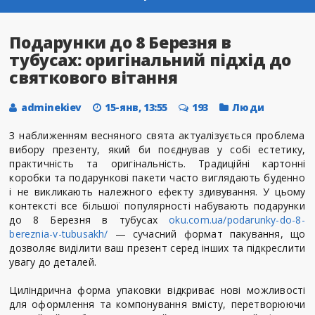
Подарунки до 8 Березня в
тубусах: оригінальний підхід до
святкового вітання
adminekiev
15-янв, 13:55
193
Люди
З наближенням весняного свята актуалізується проблема
вибору презенту, який би поєднував у собі естетику,
практичність та оригінальність. Традиційні картонні
коробки та подарункові пакети часто виглядають буденно
і не викликають належного ефекту здивування. У цьому
контексті все більшої популярності набувають подарунки
до 8 Березня в тубусах
oku.com.ua/podarunky-do-8-
bereznia-v-tubusakh/
— сучасний формат пакування, що
дозволяє виділити ваш презент серед інших та підкреслити
увагу до деталей.
Циліндрична форма упаковки відкриває нові можливості
для оформлення та компонування вмісту, перетворюючи