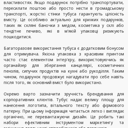
властивостях. Якщо подарунок потрібно транспортувати,
пересилати поштою або просто нести в громадському
транспорті, жорсткі стінки тубуса гарантують цілісність
вмісту. Це особливо актуально для крихких подарунків,
таких як скляні баночки з медом, косметика у склі або
тендітне печиво, які в м'якій упаковці ризикують
пошкодитися.
Багаторазове використання тубуса є додатковим бонусом
для отримувача. Якісна упаковка з красивим принтом
часто стає елементом інтер'єру, використовуючись як
органайзер для зберігання канцелярії, косметичних
пензлів, сипучих продуктів на кухні або рукоділля. Таким
чином, подарунок продовжує нагадувати про себе навіть
після того, як основний вміст було використано.
Окремо варто зазначити зручність брендування для
корпоративних клієнтів. Тубус надає велику площу для
нанесення логотипа, вітального тексту або фірмового
патерну. При цьому інформація читається легко і виглядає
органічно, не перевантажуючи дизайн. Це робить такі
набори ефективним інструментом маркетингу та