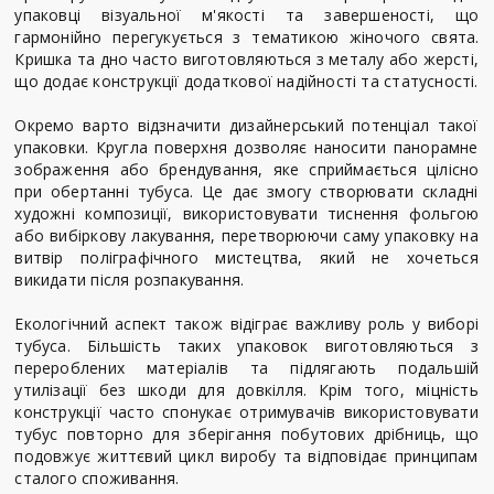
упаковці візуальної м'якості та завершеності, що
гармонійно перегукується з тематикою жіночого свята.
Кришка та дно часто виготовляються з металу або жерсті,
що додає конструкції додаткової надійності та статусності.
Окремо варто відзначити дизайнерський потенціал такої
упаковки. Кругла поверхня дозволяє наносити панорамне
зображення або брендування, яке сприймається цілісно
при обертанні тубуса. Це дає змогу створювати складні
художні композиції, використовувати тиснення фольгою
або вибіркову лакування, перетворюючи саму упаковку на
витвір поліграфічного мистецтва, який не хочеться
викидати після розпакування.
Екологічний аспект також відіграє важливу роль у виборі
тубуса. Більшість таких упаковок виготовляються з
перероблених матеріалів та підлягають подальшій
утилізації без шкоди для довкілля. Крім того, міцність
конструкції часто спонукає отримувачів використовувати
тубус повторно для зберігання побутових дрібниць, що
подовжує життєвий цикл виробу та відповідає принципам
сталого споживання.