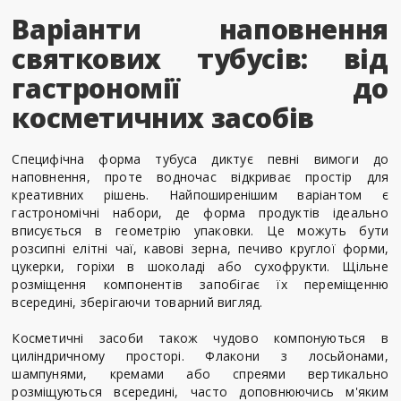
Варіанти наповнення
святкових тубусів: від
гастрономії до
косметичних засобів
Специфічна форма тубуса диктує певні вимоги до
наповнення, проте водночас відкриває простір для
креативних рішень. Найпоширенішим варіантом є
гастрономічні набори, де форма продуктів ідеально
вписується в геометрію упаковки. Це можуть бути
розсипні елітні чаї, кавові зерна, печиво круглої форми,
цукерки, горіхи в шоколаді або сухофрукти. Щільне
розміщення компонентів запобігає їх переміщенню
всередині, зберігаючи товарний вигляд.
Косметичні засоби також чудово компонуються в
циліндричному просторі. Флакони з лосьйонами,
шампунями, кремами або спреями вертикально
розміщуються всередині, часто доповнюючись м'яким