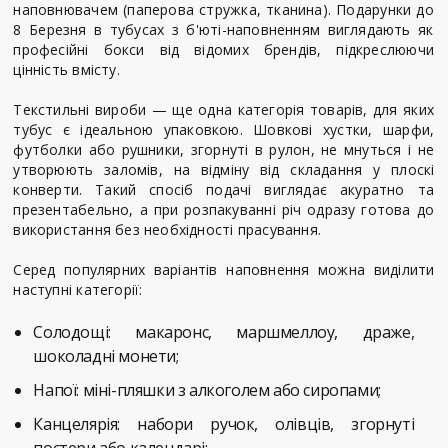
наповнювачем (паперова стружка, тканина). Подарунки до
8 Березня в тубусах з б'юті-наповненням виглядають як
професійні бокси від відомих брендів, підкреслюючи
цінність вмісту.
Текстильні вироби — ще одна категорія товарів, для яких
тубус є ідеальною упаковкою. Шовкові хустки, шарфи,
футболки або рушники, згорнуті в рулон, не мнуться і не
утворюють заломів, на відміну від складання у плоскі
конверти. Такий спосіб подачі виглядає акуратно та
презентабельно, а при розпакуванні річ одразу готова до
використання без необхідності прасування.
Серед популярних варіантів наповнення можна виділити
наступні категорії:
Солодощі: макаронс, маршмеллоу, драже,
шоколадні монети;
Напої: міні-пляшки з алкоголем або сиропами;
Канцелярія: набори ручок, олівців, згорнуті