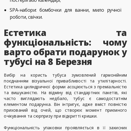
постери або календарі;
SPA-набори: бомбочки для ванни, мило ручної
роботи, свічки.
Естетика та
функціональність: чому
варто обрати подарунок у
тубусі на 8 Березня
Вибір на користь тубуса зумовлений гармонійним
поєднанням візуальної привабливості та утилітарності.
Естетика циліндричної форми асоціюється з преміальністю
та вишуканістю. На відміну від стандартних пакетів, які
часто виглядають недбало, тубус є самодостатнім
елементом подарунка. Він інтригує, адже вміст повністю
прихований від очей, що створює момент приємного
очікування та сюрпризу при відкритті кришки.
Функціональність упаковки проявляється в її захисних