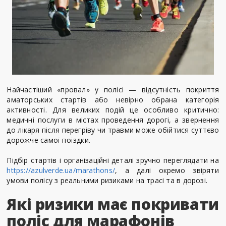
Найчастіший «провал» у полісі — відсутність покриття
аматорських стартів або невірно обрана категорія
активності. Для великих подій це особливо критично:
медичні послуги в містах проведення дорогі, а звернення
до лікаря після перегріву чи травми може обійтися суттєво
дорожче самої поїздки.
Підбір стартів і організаційні деталі зручно переглядати на
https://azulverde.ua/marathons/
, а далі окремо звіряти
умови полісу з реальними ризиками на трасі та в дорозі.
Які ризики має покривати
поліс для марафонів