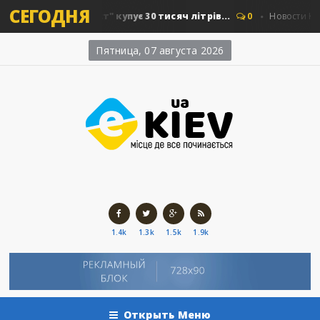
СЕГОДНЯ
Київавтошляхміст" купує 30 тисяч літрів...
0
Новости Киева
Пятница, 07 августа 2026
1.4k
1.3k
1.5k
1.9k
Открыть Меню