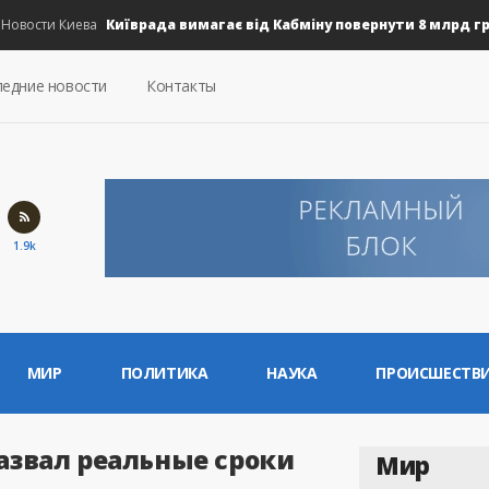
Київрада вимагає від Кабміну повернути 8 млрд грн на
ости Киева
едние новости
Контакты
1.9k
МИР
ПОЛИТИКА
НАУКА
ПРОИСШЕСТВ
звал реальные сроки
Мир