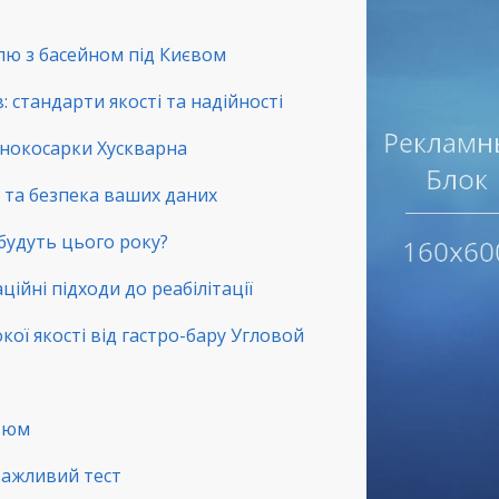
лю з басейном під Києвом
 стандарти якості та надійності
зонокосарки Хускварна
ть та безпека ваших даних
 будуть цього року?
ційні підходи до реабілітації
окої якості від гастро-бару Угловой
стюм
 важливий тест