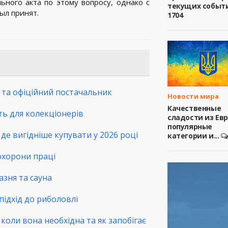
ьного акта по этому вопросу, однако с
текущих событ
ыл принят.
1704
а та офіційний постачальник
Новости мира
Качественные
сть для колекціонерів
сладости из Ев
популярные
де вигідніше купувати у 2026 році
категории и...
 охорони праці
зня та сауна
підхід до риболовлі
коли вона необхідна та як запобігає