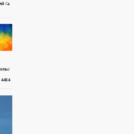
ий
ропы:
4454