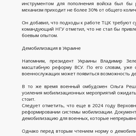
инструментом для пополнения войска был бы р
механизм приходит не более 30% от общего колич
Он добавил, что подходы к работе ТЦК требуют с
командующий НГУ отметил, что не стал бы привле
боевым опытом.
Демобилизация в Украине
Напомним, президент Украины Владимир Зеле
масштабную реформу ВСУ. По его словам, уже 
военнослужащих может появиться возможность д
В то же время военный омбудсмен Ольга Реше
усиления мобилизационных мероприятий ожидать
стоит.
Следует отметить, что еще в 2024 году Верховн
реформировании системы мобилизации. Документ, 
демобилизацию для военных, которые непрерывно
Однако перед вторым чтением норму о демобили