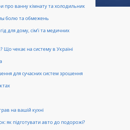
фи про ванну кімнату та холодильник
емы болю та обмежень
ід для дому, сім’ї та медичних
? Що чекає на систему в Україні
а
шення для сучасних систем зрошення
нктах
трав на вашій кухні
ок: як підготувати авто до подорожі?