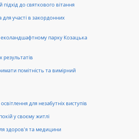
й підхід до святкового вітання
а для участі в закордонних
в еколандшафтному парку Козацька
х результатів
римати помітність та вимірний
освітлення для незабутніх виступів
покій у своєму житлі
ля здоров'я та медицини