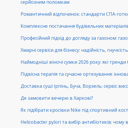
серйозним поломкам
Романтичний відпочинок: стандарти СПА-готе
Комплексне постачання будівельних матеріалів:
Професійний підхід до догляду за газоном: га
Хмарні сервіси для бізнесу: надійність, гнучкіс
Наймодніші жіночі сумки 2026 року: які тренди
Підвісна терапія та сучасне ортезування: іннова
Доставка суші Ірпінь, Буча, Ворзель: сервіс вис
Де замовити вечерю в Харкові?
Як підібрати кросівки Nike під спортивний ко
Helicobacter pylori та вибір антибіотиків: чому