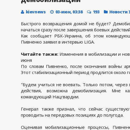
kievnews
03-июн, 03:38
193
Новости
Быстрого возвращения домой не будет? Демоби
начаться сразу после завершения боевых действий
Как сообщает РБК-Украина, об этом командую
Пивненко заявил в интервью LIGA.
Читайте также:
Изменения в мобилизации и нов
июня
По словам Пивненко, после окончания войны ар
Этот стабилизационный период продлится около г
"Будем учиться не воевать. Только потом, через 
действия, возможна демобилизация. Мне ка
командующий Нацгвардии.
Генерал также признал, что сейчас существу
проводить на передовых позициях до полугода.
Оценивая мобилизационные процессы, Пивнен