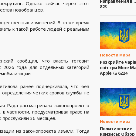
направления в ..
екрутинг. Однако сейчас через этот
823
ества новобранцев.
ущественных изменений. В то же время
кать к такой работе людей с реальным
Новости мира
нский сообщил, что власть готовит
Розкрийте чарі
с 2026 года для отдельных категорий
світ гри More M
Apple
6224
емобилизации.
тилова ранее подчеркивала, что без
 определения четких сроков службы не
ая Рада рассматривала законопроект о
в частности, предусматривал право на
 прослужили 36 месяцев.
Новости мира
Политические
зации из законопроекта изъяли. Тогда
кризисы: Обзор