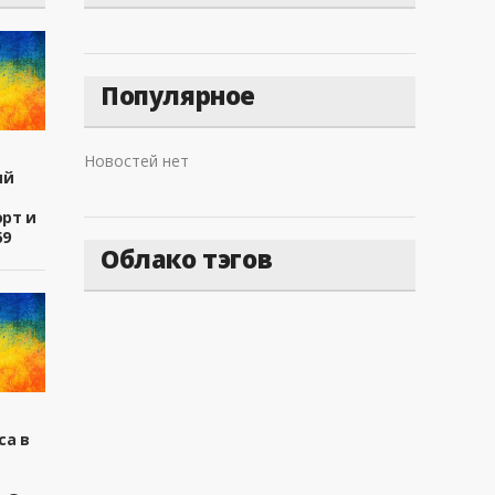
Популярное
Новостей нет
ый
рт и
69
Облако тэгов
са в