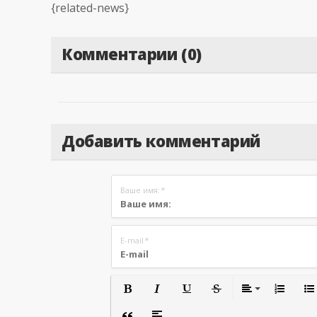
{related-news}
Комментарии (0)
Добавить комментарий
Ваше имя:
*
E-mail
*
Полужирный
Курсив
Подчеркнутый
Зачеркнутый
Вырав
Нуме