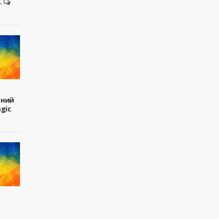
.
вний
agic