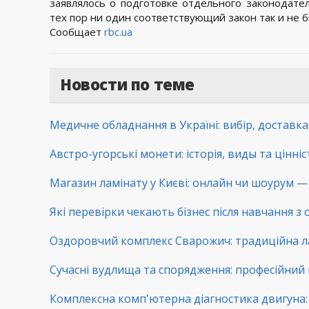
заявлялось о подготовке отдельного законодател
тех пор ни один соответствующий закон так и не б
Сообщает
rbc.ua
Новости по теме
Медичне обладнання в Україні: вибір, доставк
Австро-угорські монети: історія, виды та цінні
Магазин ламінату у Києві: онлайн чи шоурум — 
Які перевірки чекають бізнес після навчання з
Оздоровчий комплекс Сварожич: традиційна ла
Сучасні вудлища та спорядження: професійний 
Комплексна комп'ютерна діагностика двигуна: 