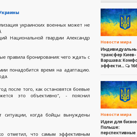
 Украины
лизация украинских военных может не
.
щий Национальной гвардии Александр
Новости мира
Индивидуальн
трансфер Киев-
ые правила бронирования: чего ждать с
Варшава: Комфо
эффекти...
16
мии понадобится время на адаптацию.
ода.
год после того, как остановятся боевые
жется это объективно", - пояснил
Новости мира
ют ситуации, когда бойцы вынуждены
Идеи для бизне
Польше:
перспективные
ко отметил, что самым эффективным