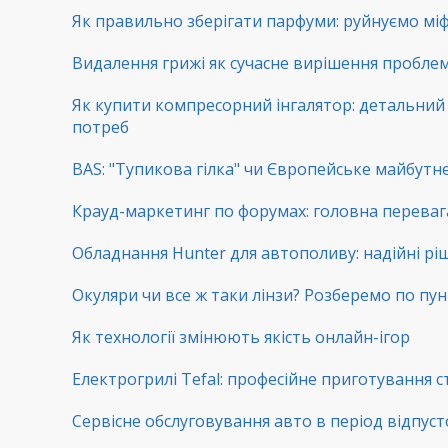
Як правильно зберігати парфуми: руйнуємо мі
Видалення грижі як сучасне вирішення пробл
Як купити компресорний інгалятор: детальний г
потреб
BAS: "Тупикова гілка" чи Європейське майбутнє
Крауд-маркетинг по форумах: головна переваг
Обладнання Hunter для автополиву: надійні рі
Окуляри чи все ж таки лінзи? Розберемо по пу
Як технології змінюють якість онлайн-ігор
Електрогрилі Tefal: професійне приготування с
Сервісне обслуговування авто в період відпуст