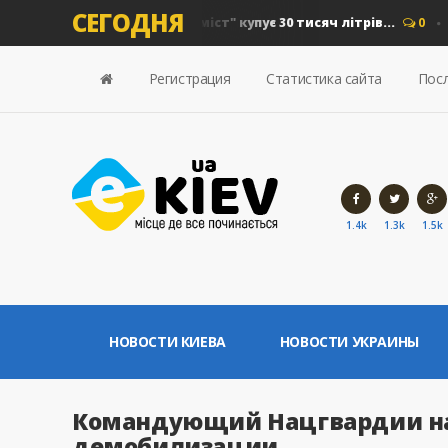
СЕГОДНЯ
на дизель: "Київавтошляхміст" купує 30 тисяч літрів...
0
Нов
Регистрация
Статистика сайта
Посл
1.4k
1.3k
1.5k
НОВОСТИ КИЕВА
НОВОСТИ УКРАИНЫ
Командующий Нацгвардии на
демобилизации