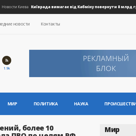
Київрада вимагає від Кабміну повернути 8 млрд грн н
вости Киева
едние новости
Контакты
1.9k
МИР
ПОЛИТИКА
НАУКА
ПРОИСШЕСТВ
ений, более 10
Мир
ала ПВО по целям РФ