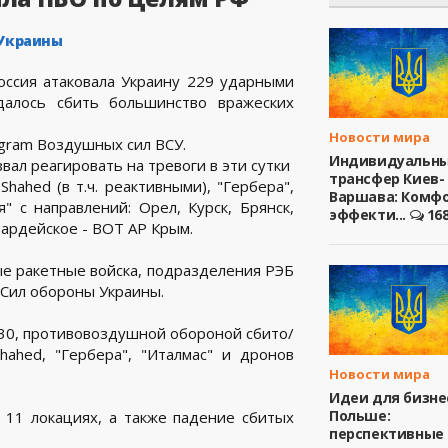
 Украины
оссия атаковала Украину 229 ударными
алось сбить большинство вражеских
Новости мира
egram Воздушных сил ВСУ.
Индивидуальн
вал реагировать на тревоги в эти сутки
трансфер Киев-
ahed (в т.ч. реактивными), "Гербера",
Варшава: Комфо
 с направлений: Орел, Курск, Брянск,
эффекти...
16
вардейское - ВОТ АР Крым.
е ракетные войска, подразделения РЭБ
 Сил обороны Украины.
30, противовоздушной обороной сбито/
hahed, "Гербера", "Италмас" и дронов
Новости мира
Идеи для бизне
Польше:
 11 локациях, а также падение сбитых
перспективные