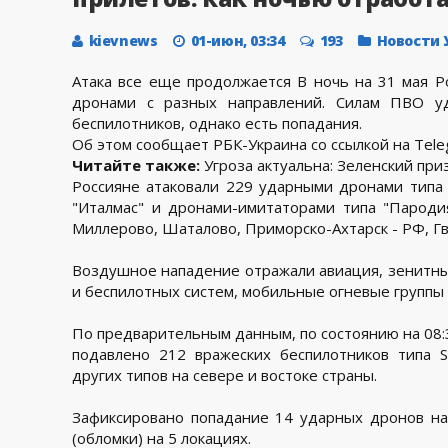
kievnews
01-июн, 03:34
193
Новости
Атака все еще продолжается В ночь на 31 мая Р
дронами с разных направлений. Силам ПВО уд
беспилотников, однако есть попадания.
Об этом сообщает РБК-Украина со ссылкой на Tel
Читайте также:
Угроза актуальна: Зеленский приз
Россияне атаковали 229 ударными дронами типа Sh
"Италмас" и дронами-имитаторами типа "Пародия"
Миллерово, Шаталово, Приморско-Ахтарск - РФ, Г
Воздушное нападение отражали авиация, зенитны
и беспилотных систем, мобильные огневые группы
По предварительным данным, по состоянию на 08:
подавлено 212 вражеских беспилотников типа S
других типов на севере и востоке страны.
Зафиксировано попадание 14 ударных дронов на
(обломки) на 5 локациях.