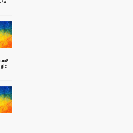
.
вний
agic