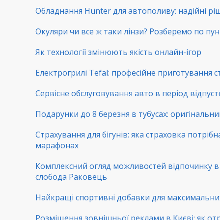
Обладнання Hunter для автополиву: надійні рі
Окуляри чи все ж таки лінзи? Розберемо по пу
Як технології змінюють якість онлайн-ігор
Електрогрилі Tefal: професійне приготування с
Сервісне обслуговування авто в період відпуст
Подарунки до 8 березня в тубусах: оригінальни
Страхування для бігунів: яка страховка потрібн
марафонах
Комплексний огляд можливостей відпочинку 
слобода Раковець
Найкращі спортивні добавки для максимальни
Розміщення зовнішньої реклами в Києві: як от