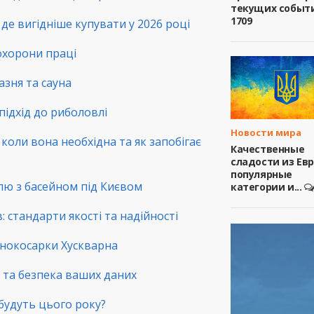
текущих событ
1709
де вигідніше купувати у 2026 році
 охорони праці
зня та сауна
підхід до риболовлі
Новости мира
коли вона необхідна та як запобігає
Качественные
сладости из Ев
популярные
лю з басейном під Києвом
категории и...
 стандарти якості та надійності
зонокосарки Хускварна
ть та безпека ваших даних
 будуть цього року?