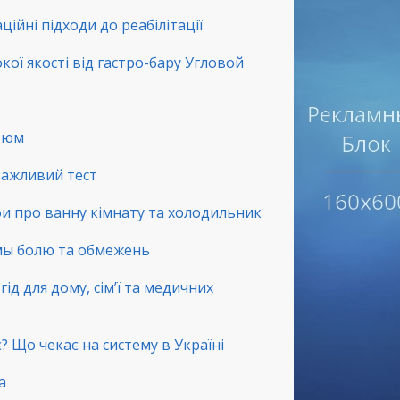
ційні підходи до реабілітації
окої якості від гастро-бару Угловой
стюм
 важливий тест
фи про ванну кімнату та холодильник
емы болю та обмежень
ід для дому, сім’ї та медичних
? Що чекає на систему в Україні
а