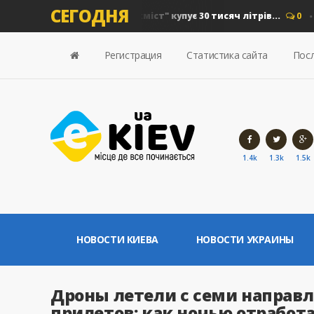
СЕГОДНЯ
 на дизель: "Київавтошляхміст" купує 30 тисяч літрів...
0
Но
Регистрация
Статистика сайта
Посл
1.4k
1.3k
1.5k
НОВОСТИ КИЕВА
НОВОСТИ УКРАИНЫ
Дроны летели с семи направл
прилетов: как ночью отработ