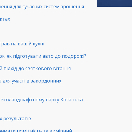
шення для сучасних систем зрошення
нктах
трав на вашій кухні
ок: як підготувати авто до подорожі?
й підхід до святкового вітання
а для участі в закордонних
в еколандшафтному парку Козацька
х результатів
римати помітність та вимірний