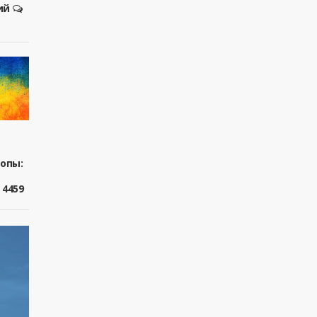
ий
ропы:
4459