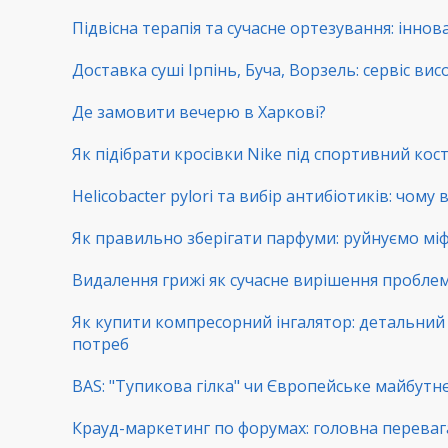
Підвісна терапія та сучасне ортезування: іннова
Доставка суші Ірпінь, Буча, Ворзель: сервіс вис
Де замовити вечерю в Харкові?
Як підібрати кросівки Nike під спортивний ко
Helicobacter pylori та вибір антибіотиків: чому
Як правильно зберігати парфуми: руйнуємо мі
Видалення грижі як сучасне вирішення пробл
Як купити компресорний інгалятор: детальний г
потреб
BAS: "Тупикова гілка" чи Європейське майбутнє
Крауд-маркетинг по форумах: головна переваг