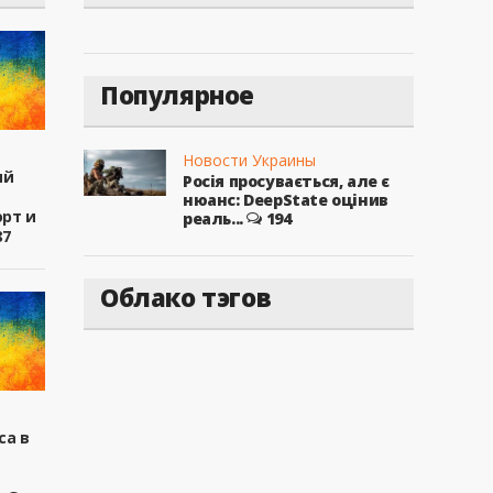
Популярное
Новости Украины
ый
Росія просувається, але є
нюанс: DeepState оцінив
рт и
реаль...
194
87
Облако тэгов
са в