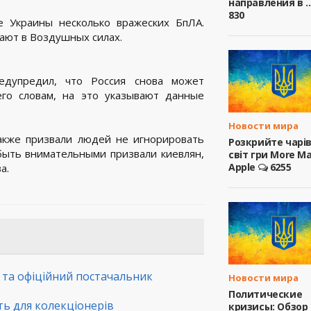
направления в ..
830
е Украины несколько вражеских БпЛА.
ают в Воздушных силах.
едупредил, что Россия снова может
его словам, на это указывают данные
Новости мира
кже призвали людей не игнорировать
Розкрийте чарі
быть внимательными призвали киевлян,
світ гри More M
Apple
6255
а.
а та офіційний постачальник
Новости мира
Политические
сть для колекціонерів
кризисы: Обзор