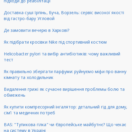
підходи до реабілітації
Доставка суші Ірпінь, Буча, Ворзель: сервіс високої якості
від гастро-бару Угловой
Де замовити вечерю в Харкові?
Як підібрати кросівки Nike під спортивний костюм
Helicobacter pylori та вибір антибіотиків: чому важливий
тест
Як правильно зберігати парфуми: руйнуємо міфи про ванну
кімнату та холодильник
Видалення грижі як сучасне вирішення проблемы болю та
обмежень
Як купити компресорний інгалятор: детальний гід для дому,
сім’ї та медичних потреб
BAS: "Тупикова гілка" чи Європейське майбутнє? Що чекає
на систему в Україні