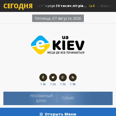
СЕГОДНЯ
 "Київавтошляхміст" купує 30 тисяч літрів...
0
Новости Киев
Пятница, 07 августа 2026
1.4k
1.3k
1.5k
1.9k
Открыть Меню