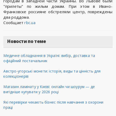
городам в западной части Украины. Во Львове были
"прилеты" по жилым домам. При этом в Ивано-
Франковске россияне обстреляли центр, повреждены
два роддома.
Сообщает
rbc.ua
Новости по теме
Медичне обладнання в Україні: вибір, доставка та
офіційний постачальник
Австро-угорські монети: історія, виды та цінність для
колекціонерів
Магазин ламінату у Києві: онлайн чи шоурум — де
вигідніше купувати у 2026 році
Які перевірки чекають бізнес після навчання з охорони
праці