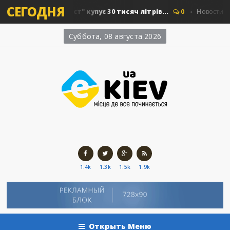
СЕГОДНЯ
 "Київавтошляхміст" купує 30 тисяч літрів...
0
Новости Киев
Суббота, 08 августа 2026
1.4k
1.3k
1.5k
1.9k
Открыть Меню