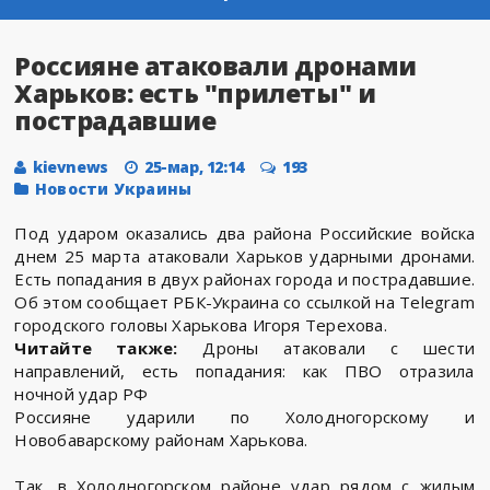
Россияне атаковали дронами
Харьков: есть "прилеты" и
пострадавшие
kievnews
25-мар, 12:14
193
Новости Украины
Под ударом оказались два района Российские войска
днем 25 марта атаковали Харьков ударными дронами.
Есть попадания в двух районах города и пострадавшие.
Об этом сообщает РБК-Украина со ссылкой на Telegram
городского головы Харькова Игоря Терехова.
Читайте также:
Дроны атаковали с шести
направлений, есть попадания: как ПВО отразила
ночной удар РФ
Россияне ударили по Холодногорскому и
Новобаварскому районам Харькова.
Так, в Холодногорском районе удар рядом с жилым