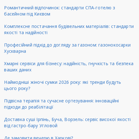
Романтичний відпочинок: стандарти СПА-готелю з
басейном під Києвом
Комплексне постачання будівельних матеріалів: стандарти
якості та надійності
Професійний підхід до догляду за газоном: газонокосарки
Хускварна
Хмарні сервіси для бізнесу: надійність, гнучкість та безпека
ваших даних
Наймодніші жіночі сумки 2026 року: які тренди будуть
цього року?
Підвісна терапія та сучасне ортезування: інноваційні
підходи до реабілітації
Доставка суші Ірпінь, Буча, Ворзель: сервіс високої якості
від гастро-бару Угловой
Де замовити вечерю в Харкові?