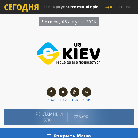
СЕГОДНЯ
 "Київавтошляхміст" купує 30 тисяч літрів...
0
Новости Киев
Четверг, 06 августа 2026
1.4k
1.3k
1.5k
1.9k
Открыть Меню