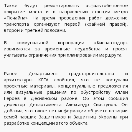
Также будут ремонтировать асфальтобетонное
покрытие моста и в направлении станции метро
«Почайна». На время проведения работ движение
транспорта организуют первой (крайней правой),
второй и третьей полосами.
В коммунальной корпорации «Киевавтодор»
извиняются за временные неудобства и просят
учитывать ограничения при планировании маршрута.
Ранее Департамент градостроительства и
архитектуры КГГА сообщил, что не поступали
проектные материалы, концептуальные предложения
или визуальные решения по обустройству Аллеи
Героев в Деснянском районе. Об этом сообщил
директор Департамента Александр Свистунов. Он
добавил, что также нет информации об учете позиции
семей павших Защитников и Защитниц Украины при
разработке концепции этого объекта.