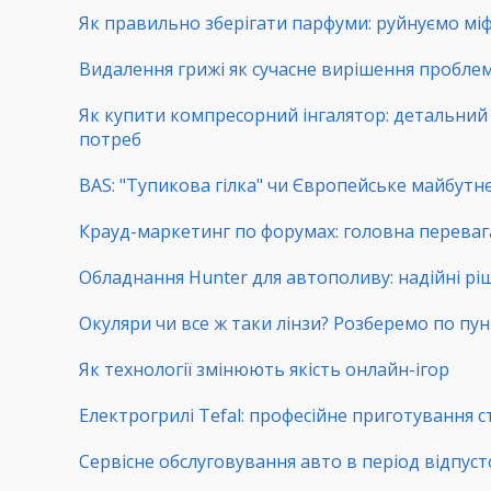
Як правильно зберігати парфуми: руйнуємо мі
Видалення грижі як сучасне вирішення пробл
Як купити компресорний інгалятор: детальний г
потреб
BAS: "Тупикова гілка" чи Європейське майбутнє
Крауд-маркетинг по форумах: головна переваг
Обладнання Hunter для автополиву: надійні рі
Окуляри чи все ж таки лінзи? Розберемо по пу
Як технології змінюють якість онлайн-ігор
Електрогрилі Tefal: професійне приготування с
Сервісне обслуговування авто в період відпуст