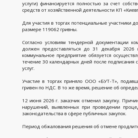
услуги) финансируется полностью за счет собст
средств от хозяйственной деятельности КП «Киевп
Для участия в торгах потенциальные участники д
размере 119062 гривны.
Согласно условиям тендерной документации ком
должен предоставляться до 31 декабря 2026 
коммунальное предприятие обязуется осуществл
течение 30 календарных дней после подписания 
услуг.
Участие в торгах приняло ООО «БУТ-Т», подав
гривен по НДС. В то же время, решение об опреде
12 июня 2026 г. заказчик отменил закупку. Прич
нарушений, выявленных при проведении процед
законодательства в сфере публичных закупок.
Период обжалования решения об отмене продлится