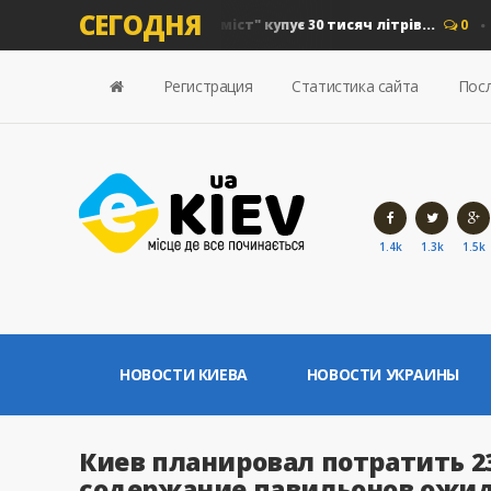
СЕГОДНЯ
 на дизель: "Київавтошляхміст" купує 30 тисяч літрів...
0
Но
Регистрация
Статистика сайта
Посл
1.4k
1.3k
1.5k
НОВОСТИ КИЕВА
НОВОСТИ УКРАИНЫ
Киев планировал потратить 23
содержание павильонов ожи