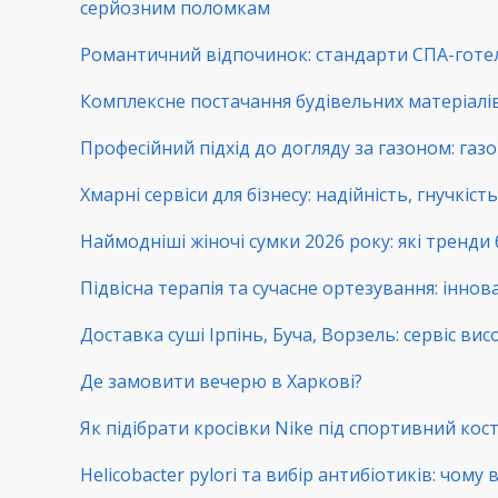
серйозним поломкам
Романтичний відпочинок: стандарти СПА-готе
Комплексне постачання будівельних матеріалів:
Професійний підхід до догляду за газоном: га
Хмарні сервіси для бізнесу: надійність, гнучкіс
Наймодніші жіночі сумки 2026 року: які тренди
Підвісна терапія та сучасне ортезування: іннова
Доставка суші Ірпінь, Буча, Ворзель: сервіс вис
Де замовити вечерю в Харкові?
Як підібрати кросівки Nike під спортивний ко
Helicobacter pylori та вибір антибіотиків: чому