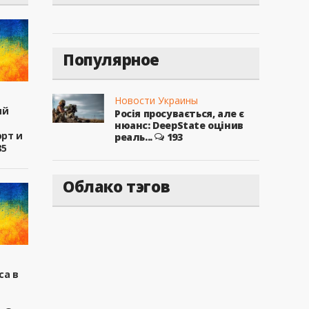
Популярное
Новости Украины
ый
Росія просувається, але є
нюанс: DeepState оцінив
рт и
реаль...
193
85
Облако тэгов
са в