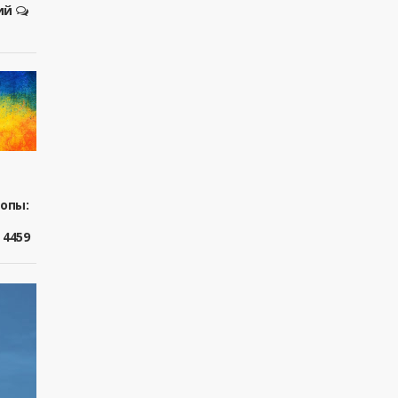
ий
ропы:
4459