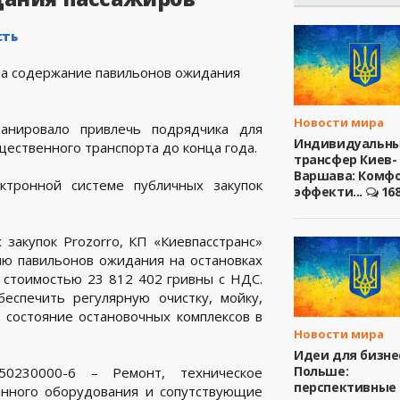
сть
Новости мира
ланировало привлечь подрядчика для
Индивидуальн
ественного транспорта до конца года.
трансфер Киев-
Варшава: Комфо
ктронной системе публичных закупок
эффекти...
16
закупок Prozorro, КП «Киевпасстранс»
ию павильонов ожидания на остановках
 стоимостью 23 812 402 гривны с НДС.
еспечить регулярную очистку, мойку,
 состояние остановочных комплексов в
Новости мира
Идеи для бизне
Польше:
 50230000-6 – Ремонт, техническое
перспективные
анного оборудования и сопутствующие