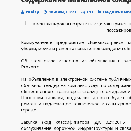
realty
16-июн, 03:23
193
Недвижимо
Коммунальное предприятие «Киевпасстранс» п
уборки, мойки и ремонта павильонов ожидания общ
Об этом стало известно из объявления в эле
Prozorro.
Из объявления в электронной системе публичных 
объявило тендер на комплекс услуг по содержан
общественного транспорта столицы с ожидаемой
Простыми словами, подрядчик должен будет об
ремонт и надлежащее техническое и санитарное
городе.
Закупка (код классификатора ДК 021:2015:
обслуживание дорожной инфраструктуры и связ