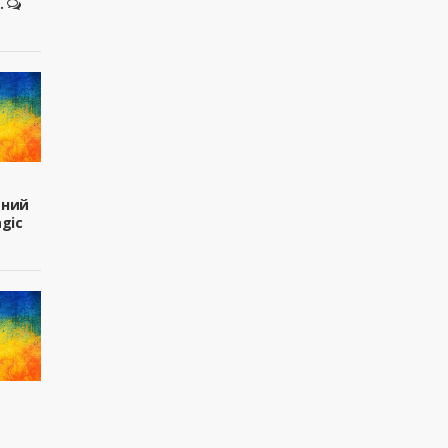
.
вний
agic