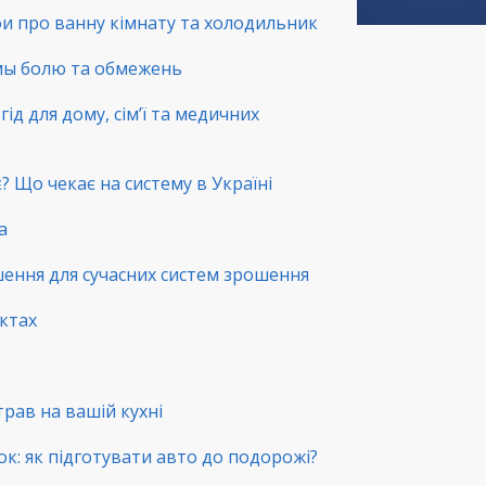
фи про ванну кімнату та холодильник
емы болю та обмежень
ід для дому, сім’ї та медичних
? Що чекає на систему в Україні
а
шення для сучасних систем зрошення
нктах
трав на вашій кухні
ок: як підготувати авто до подорожі?