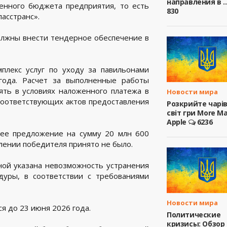
направления в ..
венного бюджета предприятия, то есть
830
асстранс».
олжны внести тендерное обеспечение в
плекс услуг по уходу за павильонами
года. Расчет за выполненные работы
ять в условиях наложенного платежа в
Новости мира
соответствующих актов предоставления
Розкрийте чарі
світ гри More M
Apple
6236
шее предложение на сумму 20 млн 600
лении победителя принято не было.
иной указана невозможность устранения
уры, в соответствии с требованиями
Новости мира
 до 23 июня 2026 года.
Политические
кризисы: Обзор