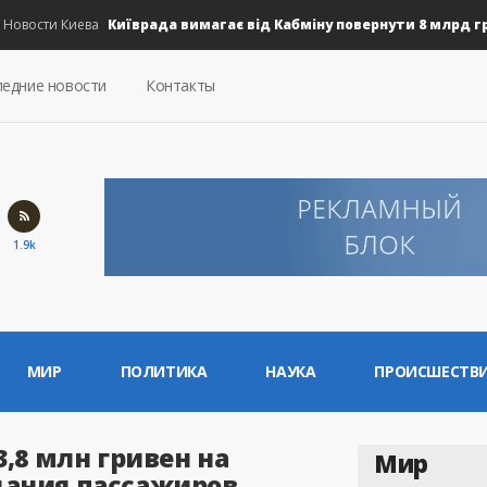
Київрада вимагає від Кабміну повернути 8 млрд грн н
вости Киева
едние новости
Контакты
1.9k
МИР
ПОЛИТИКА
НАУКА
ПРОИСШЕСТВ
,8 млн гривен на
Мир
дания пассажиров