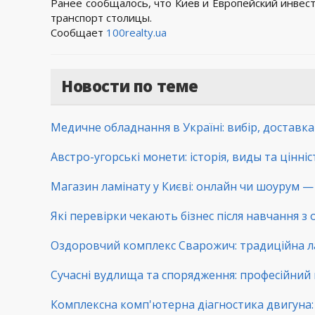
Ранее сообщалось, что Киев и Европейский инве
транспорт столицы.
Сообщает
100realty.ua
Новости по теме
Медичне обладнання в Україні: вибір, доставк
Австро-угорські монети: історія, виды та цінні
Магазин ламінату у Києві: онлайн чи шоурум — 
Які перевірки чекають бізнес після навчання з
Оздоровчий комплекс Сварожич: традиційна ла
Сучасні вудлища та спорядження: професійний 
Комплексна комп'ютерна діагностика двигуна: 