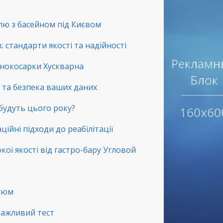
лю з басейном під Києвом
 стандарти якості та надійності
зонокосарки Хускварна
ть та безпека ваших даних
 будуть цього року?
ційні підходи до реабілітації
окої якості від гастро-бару Угловой
стюм
 важливий тест