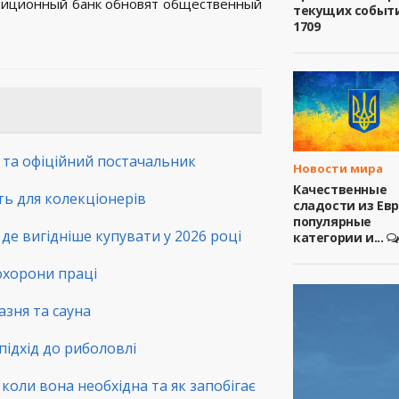
стиционный банк обновят общественный
текущих событ
1709
а та офіційний постачальник
Новости мира
Качественные
сть для колекціонерів
сладости из Ев
популярные
де вигідніше купувати у 2026 році
категории и...
 охорони праці
зня та сауна
підхід до риболовлі
коли вона необхідна та як запобігає