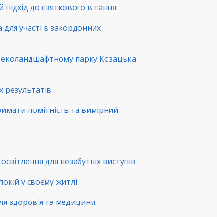
й підхід до святкового вітання
а для участі в закордонних
в еколандшафтному парку Козацька
х результатів
римати помітність та вимірний
освітлення для незабутніх виступів
покій у своєму житлі
ля здоров'я та медицини