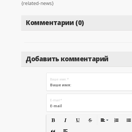
{related-news}
Комментарии (0)
Добавить комментарий
Ваше имя:
*
E-mail
*
Полужирный
Курсив
Подчеркнутый
Зачеркнутый
Вырав
Нуме