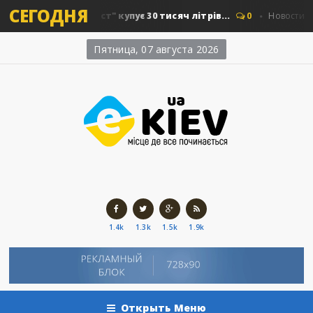
СЕГОДНЯ
"Київавтошляхміст" купує 30 тисяч літрів...
0
Новости Киев
Пятница, 07 августа 2026
1.4k
1.3k
1.5k
1.9k
Открыть Меню