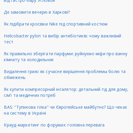
від гастро-бару Угловой
Де замовити вечерю в Харкові?
Як підібрати кросівки Nike під спортивний костюм
Helicobacter pylori та вибір антибіотиків: чому важливий
тест
Як правильно зберігати парфуми: руйнуємо міфи про ванну
кімнату та холодильник
Видалення грижі як сучасне вирішення проблемы болю та
обмежень
Як купити компресорний інгалятор: детальний гід для дому,
сім’ї та медичних потреб
BAS: "Тупикова гілка" чи Європейське майбутнє? Що чекає
на систему в Україні
Крауд-маркетинг по форумах: головна перевага