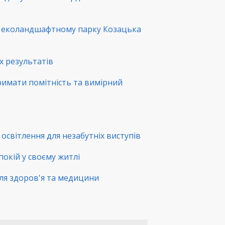
в еколандшафтному парку Козацька
х результатів
римати помітність та вимірний
освітлення для незабутніх виступів
покій у своєму житлі
ля здоров'я та медицини