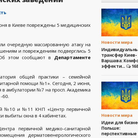
сть
Новости мира
или очередную массированную атаку на
Индивидуальн
ушениям и повреждениям подверглись 5
трансфер Киев-
 Об этом сообщают в
Департаменте
Варшава: Комфо
эффекти...
16
латория общей практики – семейной
тарной помощи №1». Сегодня, 2 июня,
 в амбулатории №7 на просп. Академика
-60.
ий №10 и №11 КНП «Центр первичной
Новости мира
 выбиты окна в 4 кабинетах.
Идеи для бизне
Польше:
ентра первичной медико-санитарной
перспективные
омещения дерматовенерологического