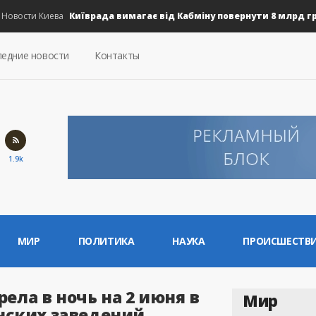
Київрада вимагає від Кабміну повернути 8 млрд грн на
ости Киева
едние новости
Контакты
1.9k
МИР
ПОЛИТИКА
НАУКА
ПРОИСШЕСТВ
ела в ночь на 2 июня в
Мир
нских заведений