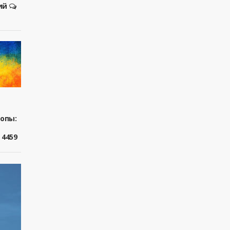
ий
ропы:
4459