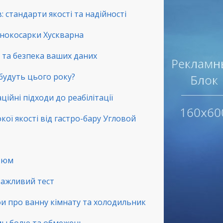
 стандарти якості та надійності
зонокосарки Хускварна
ть та безпека ваших даних
 будуть цього року?
ційні підходи до реабілітації
окої якості від гастро-бару Угловой
стюм
 важливий тест
фи про ванну кімнату та холодильник