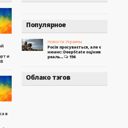
Популярное
Новости Украины
ый
Росія просувається, але є
нюанс: DeepState оцінив
рт и
реаль...
196
88
Облако тэгов
са в