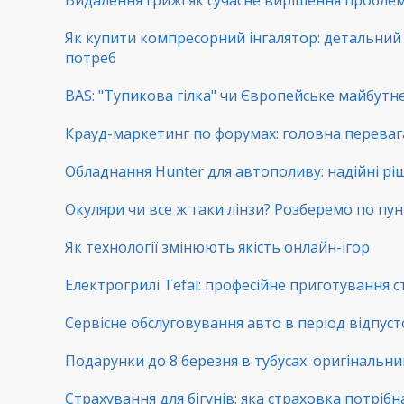
Видалення грижі як сучасне вирішення пробл
Як купити компресорний інгалятор: детальний г
потреб
BAS: "Тупикова гілка" чи Європейське майбутнє
Крауд-маркетинг по форумах: головна переваг
Обладнання Hunter для автополиву: надійні рі
Окуляри чи все ж таки лінзи? Розберемо по пу
Як технології змінюють якість онлайн-ігор
Електрогрилі Tefal: професійне приготування с
Сервісне обслуговування авто в період відпуст
Подарунки до 8 березня в тубусах: оригінальни
Страхування для бігунів: яка страховка потрібн