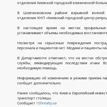
отделения Киевской городской клинической больн
В Шевченковском районе взрывной волной 
отделение КНП «Киевский городской центр репро
В настоящее время на местах профильные
устанавливают объемы необходимых восстановите
Несмотря на серьезные повреждения постра
персонала и пациентов нет. Медики и пациенты на
В Департаменте отмечают, что на местах обстр
службы, ликвидирующие последствия атаки. В
необходимую помощь.
Информацию об изменениях в режиме приема па
сообщат дополнительно.
Ранее сообщалось, что Киев и Европейский инве
транспорт столицы.
Сообщает
100realty.ua