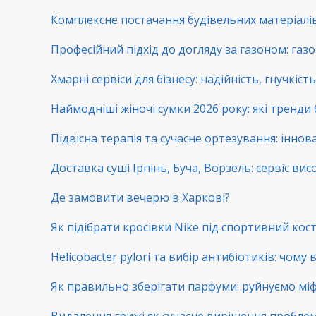
Комплексне постачання будівельних матеріалів:
Професійний підхід до догляду за газоном: га
Хмарні сервіси для бізнесу: надійність, гнучкіс
Наймодніші жіночі сумки 2026 року: які тренди
Підвісна терапія та сучасне ортезування: іннова
Доставка суші Ірпінь, Буча, Ворзель: сервіс вис
Де замовити вечерю в Харкові?
Як підібрати кросівки Nike під спортивний ко
Helicobacter pylori та вибір антибіотиків: чому
Як правильно зберігати парфуми: руйнуємо мі