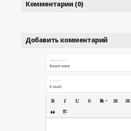
Комментарии (0)
Добавить комментарий
Ваше имя:
*
E-mail
*
Полужирный
Курсив
Подчеркнутый
Зачеркнутый
Вырав
Нуме
Вставка цитаты
Вставка спойлера