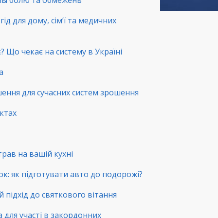
емы болю та обмежень
ід для дому, сім’ї та медичних
? Що чекає на систему в Україні
а
шення для сучасних систем зрошення
нктах
трав на вашій кухні
ок: як підготувати авто до подорожі?
й підхід до святкового вітання
а для участі в закордонних