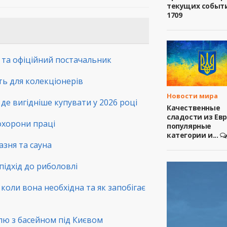
текущих событ
1709
а та офіційний постачальник
сть для колекціонерів
Новости мира
де вигідніше купувати у 2026 році
Качественные
сладости из Ев
 охорони праці
популярные
категории и...
зня та сауна
підхід до риболовлі
коли вона необхідна та як запобігає
лю з басейном під Києвом