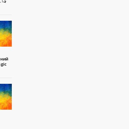
.
вний
agic