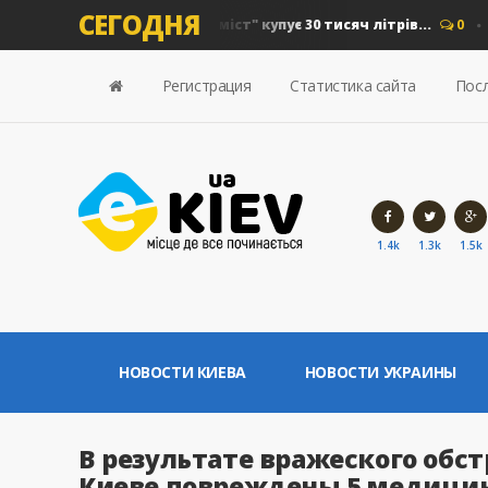
СЕГОДНЯ
на дизель: "Київавтошляхміст" купує 30 тисяч літрів...
0
Нов
Регистрация
Статистика сайта
Посл
1.4k
1.3k
1.5k
НОВОСТИ КИЕВА
НОВОСТИ УКРАИНЫ
В результате вражеского обстр
Киеве повреждены 5 медици