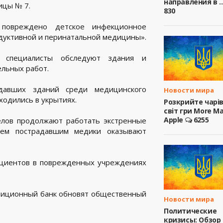
направления в ..
ицы № 7.
830
повреждено детское инфекционное
дуктивной и перинатальной медицины».
 специалисты обследуют здания и
льных работ.
давших зданий среди медицинского
Новости мира
ходились в укрытиях.
Розкрийте чарі
світ гри More M
Apple
6255
елов продолжают работать экстренные
сем пострадавшим медики оказывают
циентов в поврежденных учреждениях
стиционный банк обновят общественный
Новости мира
Политические
кризисы: Обзор