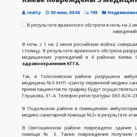
realty
03-июн, 03:36
193
Недвижимо
В ночь с 1 на 2 июня российские войска соверш
столицу. В результате вражеского обстрела разр
медицинских учреждений в 4 районах Киева.
здравоохранения КГГА.
Так, в Голосеевском районе разрушена амбу
медицины №5 КНП «Центр первичной медико-сани
прием пациентов по графику будут осуществляться
Глушкова, 31-А. Телефон регистратуры: 063-824-23
В Подольском районе в помещениях амбулатор
медико-санитарной помощи №2» в результате атаки
В Святошинском районе повреждено здание Ц
помощи № 3. Также повреждения получили п