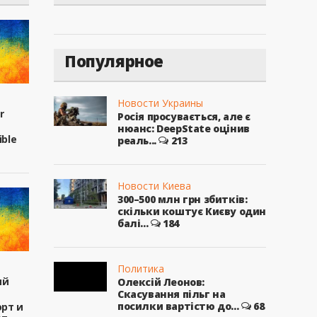
Популярное
Новости Украины
r
Росія просувається, але є
нюанс: DeepState оцінив
ible
реаль...
213
Новости Киева
300–500 млн грн збитків:
скільки коштує Києву один
балі...
184
Политика
ый
Олексій Леонов:
Скасування пільг на
посилки вартістю до...
68
рт и