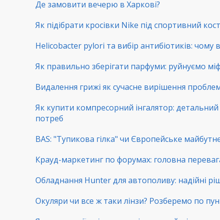
Де замовити вечерю в Харкові?
Як підібрати кросівки Nike під спортивний ко
Helicobacter pylori та вибір антибіотиків: чому
Як правильно зберігати парфуми: руйнуємо мі
Видалення грижі як сучасне вирішення пробл
Як купити компресорний інгалятор: детальний г
потреб
BAS: "Тупикова гілка" чи Європейське майбутнє
Крауд-маркетинг по форумах: головна переваг
Обладнання Hunter для автополиву: надійні рі
Окуляри чи все ж таки лінзи? Розберемо по пу