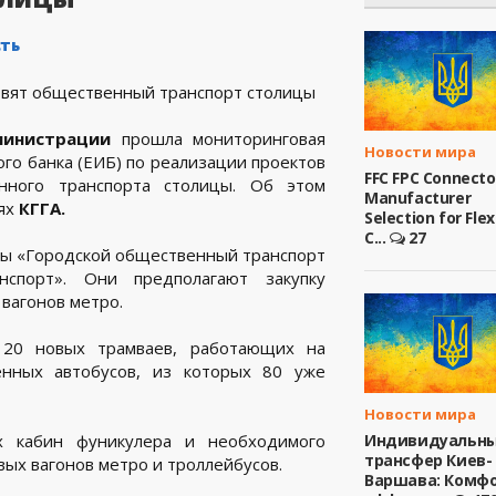
ть
министрации
прошла мониторинговая
Новости мира
го банка (ЕИБ) по реализации проектов
FFC FPC Connecto
нного транспорта столицы. Об этом
Manufacturer
иях
КГГА.
Selection for Flex
C...
27
ты «Городской общественный транспорт
нспорт». Они предполагают закупку
 вагонов метро.
 20 новых трамваев, работающих на
енных автобусов, из которых 80 уже
Новости мира
х кабин фуникулера и необходимого
Индивидуальн
трансфер Киев-
вых вагонов метро и троллейбусов.
Варшава: Комфо