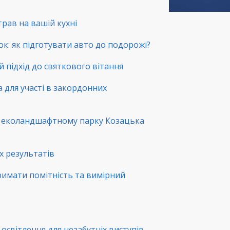
трав на вашій кухні
ок: як підготувати авто до подорожі?
й підхід до святкового вітання
а для участі в закордонних
в еколандшафтному парку Козацька
х результатів
римати помітність та вимірний
освітлення для незабутніх виступів