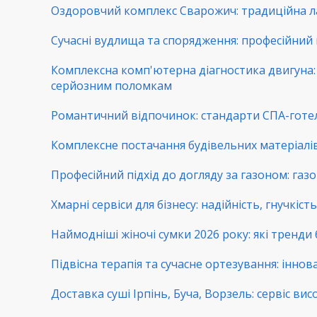
Оздоровчий комплекс Сварожич: традиційна ла
Сучасні вудлища та спорядження: професійний 
Комплексна комп'ютерна діагностика двигуна: 
серйозним поломкам
Романтичний відпочинок: стандарти СПА-готе
Комплексне постачання будівельних матеріалів:
Професійний підхід до догляду за газоном: га
Хмарні сервіси для бізнесу: надійність, гнучкіс
Наймодніші жіночі сумки 2026 року: які тренди
Підвісна терапія та сучасне ортезування: іннова
Доставка суші Ірпінь, Буча, Ворзель: сервіс вис