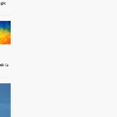
agic
ий