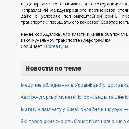
В Департаменте отмечают, что сотрудничеств
направлений международного партнерства стол
даже в условиях полномасштабной войны пр
транспорта и повышать его качество, безопасност
Ранее сообщалось, что власти в Киеве объяснили,
в коммунальном транспорте (инфографика).
Сообщает
100realty.ua
Новости по теме
Медичне обладнання в Україні: вибір, доставк
Австро-угорські монети: історія, виды та цінні
Магазин ламінату у Києві: онлайн чи шоурум — 
Які перевірки чекають бізнес після навчання з