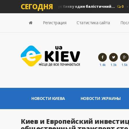
СЕГОДНЯ
грн збитків: скільки коштує Києву один балістичний...
0
Нов
Регистрация
Статистика сайта
Посл
1.4k
1.3k
1.5k
НОВОСТИ КИЕВА
НОВОСТИ УКРАИНЫ
Киев и Европейский инвести
общественный транспорт ст