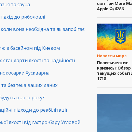
світ гри More M
зня та сауна
Apple
6286
підхід до риболовлі
коли вона необхідна та як запобігає
лю з басейном під Києвом
Новости мира
 стандарти якості та надійності
Политические
кризисы: Обзор
зонокосарки Хускварна
текущих событ
1718
ть та безпека ваших даних
 будуть цього року?
ційні підходи до реабілітації
окої якості від гастро-бару Угловой