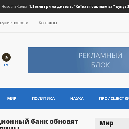
1,8 млн грн на дизель: "Київавтошляхміст" купує 30 ти
ости Киева
едние новости
Контакты
1.9k
МИР
ПОЛИТИКА
НАУКА
ПРОИСШЕСТВ
ционный банк обновят
Мир
олицы