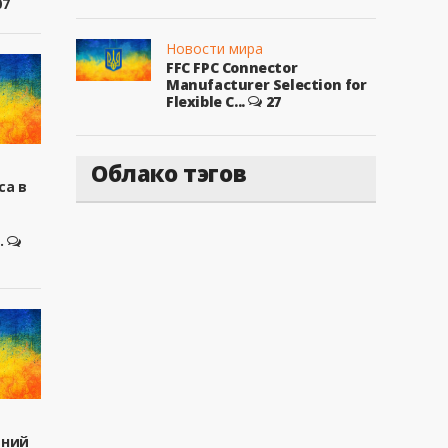
07
Новости мира
FFC FPC Connector
Manufacturer Selection for
Flexible C...
27
Облако тэгов
са в
.
вний