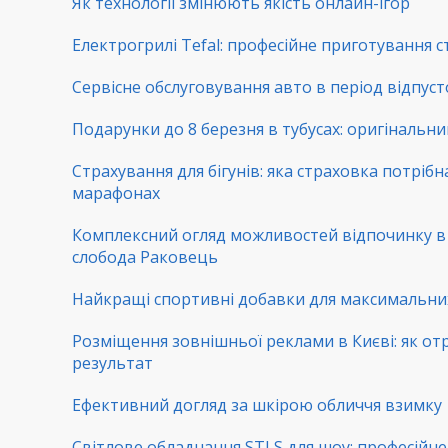
Як технології змінюють якість онлайн-ігор
Електрогрилі Tefal: професійне приготування с
Сервісне обслуговування авто в період відпуст
Подарунки до 8 березня в тубусах: оригінальни
Страхування для бігунів: яка страховка потрібн
марафонах
Комплексний огляд можливостей відпочинку 
слобода Раковець
Найкращі спортивні добавки для максимальни
Розміщення зовнішньої реклами в Києві: як от
результат
Ефективний догляд за шкірою обличчя взимку
Світлове обладнання STLS для шоу: професійне 