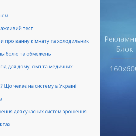
стюм
 важливий тест
фи про ванну кімнату та холодильник
емы болю та обмежень
ід для дому, сім’ї та медичних
? Що чекає на систему в Україні
а
шення для сучасних систем зрошення
нктах