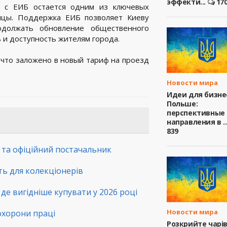
эффекти...
17
о с ЕИБ остается одним из ключевых
ицы. Поддержка ЕИБ позволяет Киеву
одолжать обновление общественного
ь и доступность жителям города.
 что заложено в новый тариф на проезд
Новости мира
Идеи для бизне
Польше:
перспективные
направления в ..
839
а та офіційний постачальник
сть для колекціонерів
де вигідніше купувати у 2026 році
Новости мира
 охорони праці
Розкрийте чарі