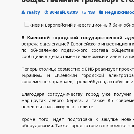
realty
30-май, 03:09
193
Недвижимос
В Киевской городской государственной ад
встреча с делегацией Европейского инвестиционно
по обновлению подвижного состава обществе
сообщили в Департаменте экономики и инвестиц
Теперь столица совместно с ЕИБ реализует проек
Украины» и «Киевский городской электротра
современных трамваев, троллейбусов, автобусов и
Благодаря сотрудничеству город уже получил
маршрутах левого берега, а также 85 соврем
перевозят пассажиров в столице.
Кроме того, идет подготовка к закупке новы
оборудования. Также город готовится к покупке но