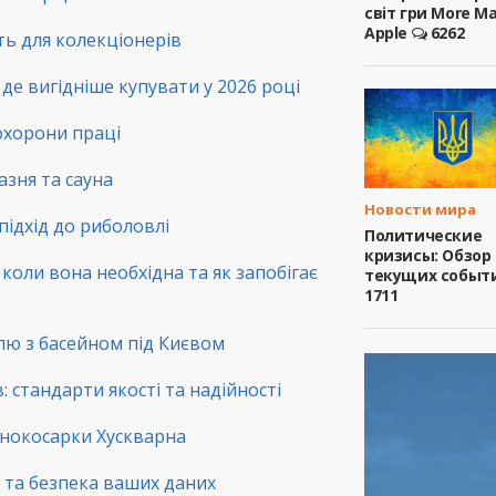
світ гри More M
Apple
6262
сть для колекціонерів
де вигідніше купувати у 2026 році
 охорони праці
зня та сауна
Новости мира
підхід до риболовлі
Политические
кризисы: Обзор
коли вона необхідна та як запобігає
текущих событ
1711
лю з басейном під Києвом
 стандарти якості та надійності
зонокосарки Хускварна
ть та безпека ваших даних