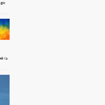
agic
ий