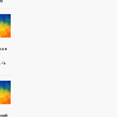
90
са в
.
вний