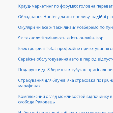
Крауд-маркетинг по форумах: головна переваг
Обладнання Hunter для автополиву: надійні рі
Окуляри чи все ж таки лінзи? Розберемо по пу
Як технології змінюють якість онлайн-ігор
Електрогрилі Tefal: професійне приготування с
Сервісне обслуговування авто в період відпуст
Подарунки до 8 березня в тубусах: оригінальни
Страхування для бігунів: яка страховка потрібн
марафонах
Комплексний огляд можливостей відпочинку 
слобода Раковець
Найкращі спортивні добавки для максимальни