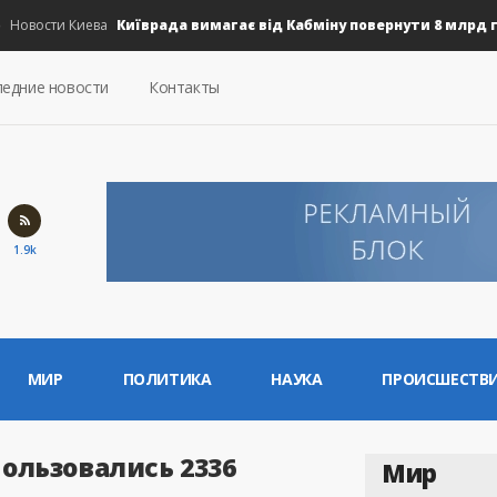
Київрада вимагає від Кабміну повернути 8 млрд грн н
вости Киева
едние новости
Контакты
1.9k
МИР
ПОЛИТИКА
НАУКА
ПРОИСШЕСТВ
пользовались 2336
Мир