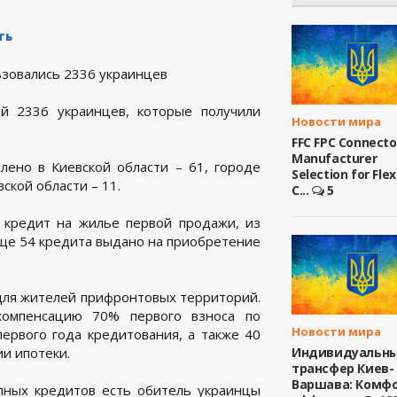
ть
ой 2336 украинцев, которые получили
Новости мира
FFC FPC Connecto
Manufacturer
лено в Киевской области – 61, городе
Selection for Flex
ской области – 11.
C...
5
 кредит на жилье первой продажи, из
Еще 54 кредита выдано на приобретение
для жителей прифронтовых территорий.
компенсацию 70% первого взноса по
Новости мира
ервого года кредитования, а также 40
и ипотеки.
Индивидуальн
трансфер Киев-
Варшава: Комфо
пных кредитов есть обитель украинцы