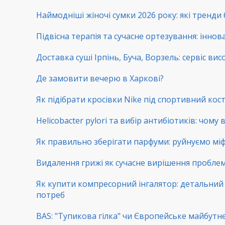
Наймодніші жіночі сумки 2026 року: які тренди
Підвісна терапія та сучасне ортезування: іннова
Доставка суші Ірпінь, Буча, Ворзель: сервіс вис
Де замовити вечерю в Харкові?
Як підібрати кросівки Nike під спортивний ко
Helicobacter pylori та вибір антибіотиків: чому
Як правильно зберігати парфуми: руйнуємо мі
Видалення грижі як сучасне вирішення пробл
Як купити компресорний інгалятор: детальний г
потреб
BAS: "Тупикова гілка" чи Європейське майбутнє