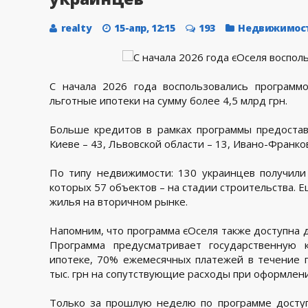
realty
15-апр, 12:15
193
Недвижимос
С начала 2026 года воспользовались программ
льготные ипотеки на сумму более 4,5 млрд грн.
Больше кредитов в рамках программы предостав
Киеве – 43, Львовской области – 13, Ивано-Франков
По типу недвижимости: 130 украинцев получили
которых 57 объектов – на стадии строительства. 
жилья на вторичном рынке.
Напомним, что программа єОселя также доступна 
Программа предусматривает государственную 
ипотеке, 70% ежемесячных платежей в течение п
тыс. грн на сопутствующие расходы при оформлени
Только за прошлую неделю по программе досту