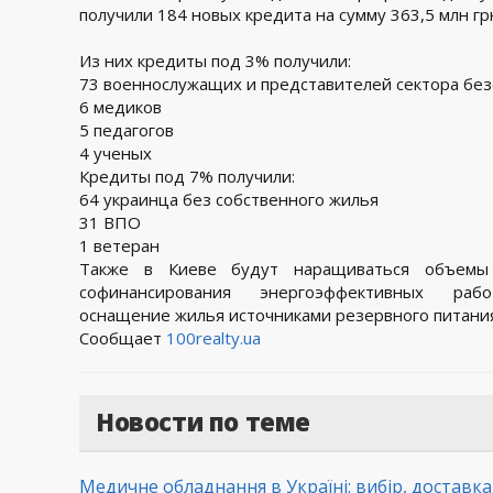
получили 184 новых кредита на сумму 363,5 млн гр
Из них кредиты под 3% получили:
73 военнослужащих и представителей сектора без
6 медиков
5 педагогов
4 ученых
Кредиты под 7% получили:
64 украинца без собственного жилья
31 ВПО
1 ветеран
Также в Киеве будут наращиваться объемы
софинансирования энергоэффективных 
оснащение жилья источниками резервного питания
Сообщает
100realty.ua
Новости по теме
Медичне обладнання в Україні: вибір, доставк