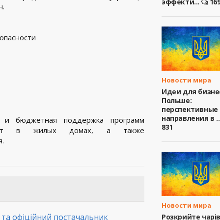
эффекти...
16
н.
опасности
Новости мира
Идеи для бизне
Польше:
перспективные
направления в ..
 и бюджетная поддержка программ
831
работ в жилых домах, а также
.
Новости мира
а та офіційний постачальник
Розкрийте чарі