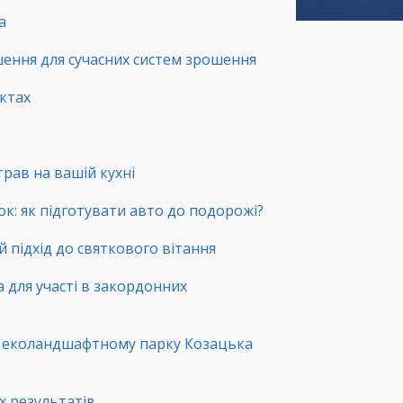
а
шення для сучасних систем зрошення
нктах
трав на вашій кухні
ок: як підготувати авто до подорожі?
й підхід до святкового вітання
а для участі в закордонних
в еколандшафтному парку Козацька
х результатів