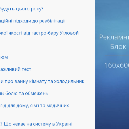
 будуть цього року?
ційні підходи до реабілітації
окої якості від гастро-бару Угловой
стюм
 важливий тест
фи про ванну кімнату та холодильник
емы болю та обмежень
ід для дому, сім’ї та медичних
? Що чекає на систему в Україні