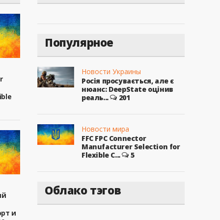
Популярное
Новости Украины
r
Росія просувається, але є
нюанс: DeepState оцінив
ible
реаль...
201
Новости мира
FFC FPC Connector
Manufacturer Selection for
Flexible C...
5
Облако тэгов
ый
рт и