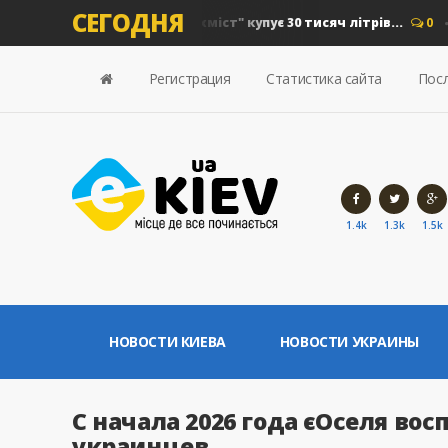
СЕГОДНЯ
 на дизель: "Київавтошляхміст" купує 30 тисяч літрів...
0
Но
Регистрация
Статистика сайта
Посл
1.4k
1.3k
1.5k
НОВОСТИ КИЕВА
НОВОСТИ УКРАИНЫ
С начала 2026 года єОселя вос
украинцев