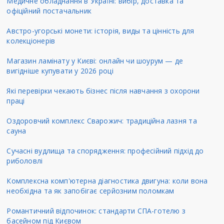
Медичне обладнання в Україні: вибір, доставка та
офіційний постачальник
Австро-угорські монети: історія, виды та цінність для
колекціонерів
Магазин ламінату у Києві: онлайн чи шоурум — де
вигідніше купувати у 2026 році
Які перевірки чекають бізнес після навчання з охорони
праці
Оздоровчий комплекс Сварожич: традиційна лазня та
сауна
Сучасні вудлища та спорядження: професійний підхід до
риболовлі
Комплексна комп'ютерна діагностика двигуна: коли вона
необхідна та як запобігає серйозним поломкам
Романтичний відпочинок: стандарти СПА-готелю з
басейном під Києвом