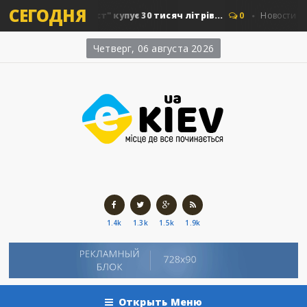
СЕГОДНЯ
"Київавтошляхміст" купує 30 тисяч літрів...
0
Новости Киева
Четверг, 06 августа 2026
1.4k
1.3k
1.5k
1.9k
Открыть Меню