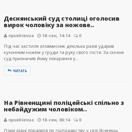
Деснянський суд столиці оголосив
вирок чоловіку за ножове..
npuekievua
18-сен, 14:14
0
Під час застілля зловмисник декілька разів ударив
кухонним ножем у груди та руку свого гостя. За скоєне
суд призначив йому покарання у...
ЧИТАТЬ
На Рівненщині поліцейські спільно з
небайдужим чоловіком..
npuekievua
18-сен, 06:14
0
Поки рідні поралися по господарству у селі Ясинець