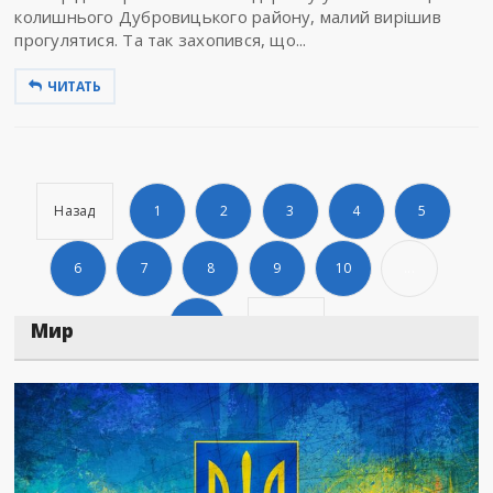
колишнього Дубровицького району, малий вирішив
прогулятися. Та так захопився, що...
ЧИТАТЬ
Назад
1
2
3
4
5
6
7
8
9
10
...
1066
Дальше
Мир