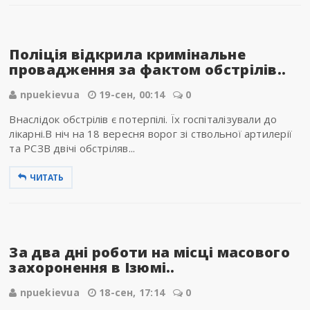
Поліція відкрила кримінальне
провадження за фактом обстрілів..
npuekievua
19-сен, 00:14
0
Внаслідок обстрілів є потерпілі. Їх госпіталізували до
лікарні.В ніч на 18 вересня ворог зі ствольної артилерії
та РСЗВ двічі обстріляв...
ЧИТАТЬ
За два дні роботи на місці масового
захоронення в Ізюмі..
npuekievua
18-сен, 17:14
0