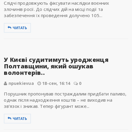
Слідчі продовжують фіксувати наслідки воєнних
злочинів росії. До слідчих дій на місці події та
забезпечення їх проведення долучено 105...
ЧИТАТЬ
У Києві судитимуть уродженця
Полтавщини, який ошукав
волонтерів..
npuekievua
18-сен, 16:14
0
Порушник пропонував постраждалим придбати паливо,
однак після надходження коштів – не виходив на
зв’язок і зникав. Тепер фігурант може...
ЧИТАТЬ