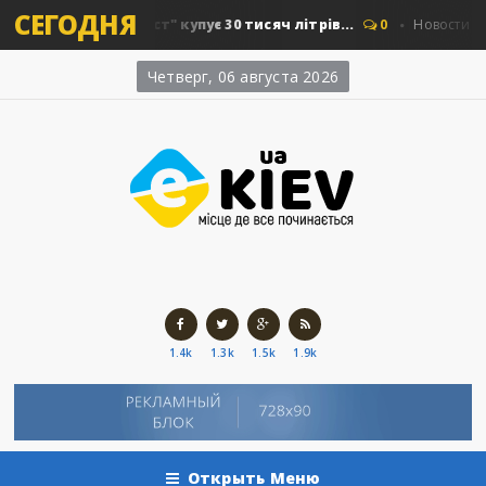
СЕГОДНЯ
Київавтошляхміст" купує 30 тисяч літрів...
0
Новости Киева
Четверг, 06 августа 2026
1.4k
1.3k
1.5k
1.9k
Открыть Меню