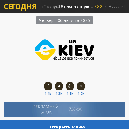
СЕГОДНЯ
Київавтошляхміст" купує 30 тисяч літрів...
0
Новости Киева
Четверг, 06 августа 2026
1.4k
1.3k
1.5k
1.9k
Открыть Меню