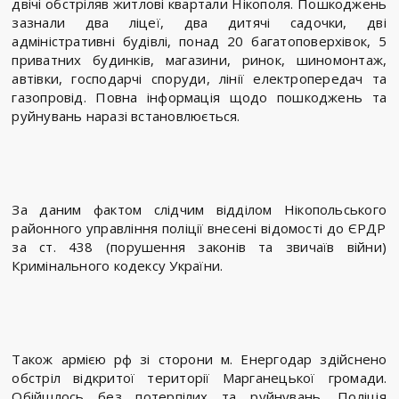
двічі обстріляв житлові квартали Нікополя. Пошкоджень
зазнали два ліцеї, два дитячі садочки, дві
адміністративні будівлі, понад 20 багатоповерхівок, 5
приватних будинків, магазини, ринок, шиномонтаж,
автівки, господарчі споруди, лінії електропередач та
газопровід. Повна інформація щодо пошкоджень та
руйнувань наразі встановлюється.
За даним фактом слідчим відділом Нікопольського
районного управління поліції внесені відомості до ЄРДР
за ст. 438 (порушення законів та звичаїв війни)
Кримінального кодексу України.
Також армією рф зі сторони м. Енергодар здійснено
обстріл відкритої території Марганецької громади.
Обійшлось без потерпілих та руйнувань. Поліція