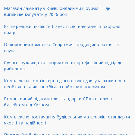
Магазин ламінату у Києві: онлайн чи шоурум — де
вигідніше купувати у 2026 році
Які перевірки чекають бізнес після навчання з охорони
праці
Оздоровчий комплекс Сварожич: традиційна лазня та
сауна
Сучасні вудлища та спорядження: професійний підхід до
риболовлі
Комплексна комп'ютерна діагностика двигуна: коли вона
необхідна та як запобігає серйозним поломкам
Романтичний відпочинок: стандарти СПА-готелю з
басейном під Києвом
Комплексне постачання будівельних матеріалів: стандарти
якості та надійності
Професійний підхід до догляду за газоном: газонокосарки