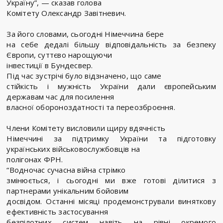
Україну”, — сказав голова
Комітету Олександр Завітневич.
За його словами, сьогодні Німеччина бере
на себе дедалі більшу відповідальність за безпеку
Європи, суттєво нарощуючи
інвестиції в Бундесвер.
Під час зустрічі було відзначено, що саме
стійкість і мужність України дали європейським
державам час для посилення
власної обороноздатності та переозброєння.
Члени Комітету висловили щиру вдячність
Німеччині за підтримку України та підготовку
українських військовослужбовців на
полігонах ФРН.
“Водночас сучасна війна стрімко
змінюється, і сьогодні ми вже готові ділитися з
партнерами унікальним бойовим
досвідом. Останні місяці продемонстрували виняткову
ефективність застосування
безпілотних систем навіть на рівні окремого