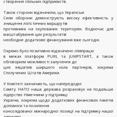
створення спільних підприємств.
Також сторони відзначили, що Українські
Сили оборони демонструють високу ефективність у
знищенні логістичних маршрутів
противника на окупованих територіях. Водночас для
масштабування цих результатів
необхідне додаткове фінансування вже сьогодні.
Окремо було позитивно відзначено співпрацю
в межах платформ PURL та JUMPSTART, а також
обговорили можливості залучення до
цих ініціатив ширшого кола партнерів, зокрема
Сполучених Штатів Америки.
У Комітеті зазначають, що напередодні
Саміту НАТО наша держава розраховує на подальше
лідерство Німеччини у підтримці
України, зокрема щодо додаткових фінансових пакетів
допомоги та посилення
консолідованої міжнародної позиції на підтримку нашої
держави.