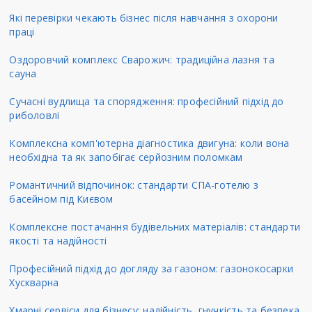
Які перевірки чекають бізнес після навчання з охорони
праці
Оздоровчий комплекс Сварожич: традиційна лазня та
сауна
Сучасні вудлища та спорядження: професійний підхід до
риболовлі
Комплексна комп'ютерна діагностика двигуна: коли вона
необхідна та як запобігає серйозним поломкам
Романтичний відпочинок: стандарти СПА-готелю з
басейном під Києвом
Комплексне постачання будівельних матеріалів: стандарти
якості та надійності
Професійний підхід до догляду за газоном: газонокосарки
Хускварна
Хмарні сервіси для бізнесу: надійність, гнучкість та безпека