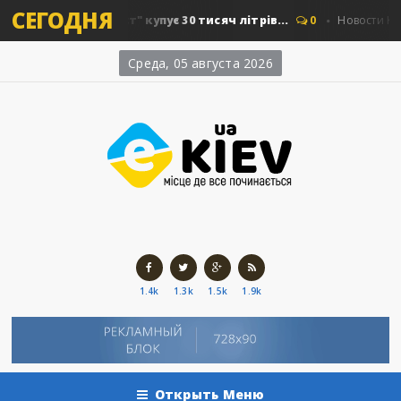
СЕГОДНЯ
Київавтошляхміст" купує 30 тисяч літрів...
0
Новости Киева
Среда, 05 августа 2026
1.4k
1.3k
1.5k
1.9k
Открыть Меню