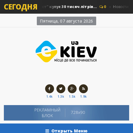
СЕГОДНЯ
Київавтошляхміст" купує 30 тисяч літрів...
0
Новости Киева
Пятница, 07 августа 2026
1.4k
1.3k
1.5k
1.9k
Открыть Меню