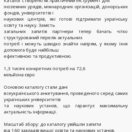
Каталог створено як практичний інструмент для
іноземних урядів, міжнародних організацій, донорських
фондів, університетів і
наукових центрів, які готові підтримати українську
освіту та науку. Замість
загальних запитів партнери тепер бачать чітко
структурований перелік актуальних
потреб і можуть швидко знайти напрям, у якому їхня
допомога буде найбільш
ефективною та продуктивною.
1,3 тисячі конкретних потреб на 72,6
мільйона євро
Основою каталогу стали дані
всеукраїнського анкетування, проведеного серед самих
українських університетів
та наукових установ, що гарантує максимальну
актуальність інформації.
Масштаб збору: до каталогу увійшли запити
від 160 закладів вищої освіти та наукових установ.