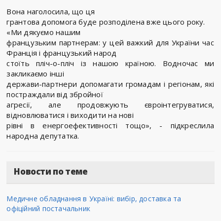
Вона наголосила, що ця
грантова допомога буде розподілена вже цього року.
«Ми дякуємо нашим
французьким партнерам: у цей важкий для України час
Франція і французький народ
стоїть пліч-о-пліч із нашою країною. Водночас ми
закликаємо інші
держави-партнери допомагати громадам і регіонам, які
постраждали від збройної
агресії, але продовжують євроінтегруватися,
відновлюватися і виходити на нові
рівні в енергоефективності тощо», - підкреслила
народна депутатка.
Новости по теме
Медичне обладнання в Україні: вибір, доставка та
офіційний постачальник