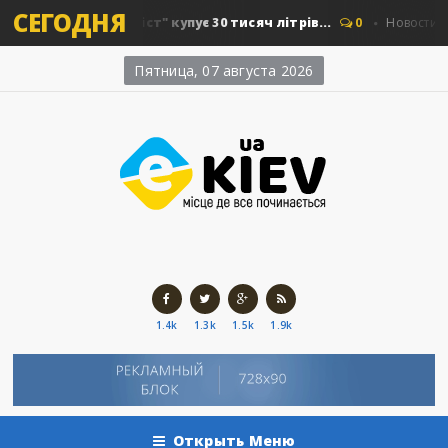
СЕГОДНЯ
"Київавтошляхміст" купує 30 тисяч літрів...
0
Новости Киев
Пятница, 07 августа 2026
1.4k
1.3k
1.5k
1.9k
Открыть Меню