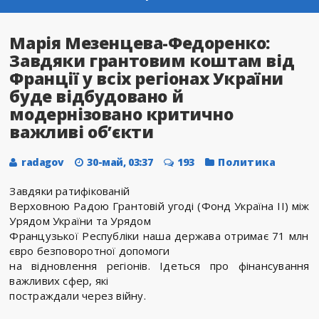
Марія Мезенцева-Федоренко:
Завдяки грантовим коштам від
Франції у всіх регіонах України
буде відбудовано й
модернізовано критично
важливі об’єкти
radagov
30-май, 03:37
193
Политика
Завдяки ратифікованій
Верховною Радою Грантовій угоді (Фонд Україна II) між
Урядом України та Урядом
Французької Республіки наша держава отримає 71 млн
євро безповоротної допомоги
на відновлення регіонів. Ідеться про фінансування
важливих сфер, які
постраждали через війну.