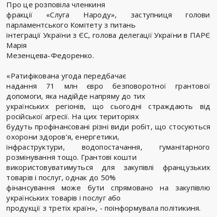
Про це розповіла членкиня
фракції «Слуга Народу», заступниця голови
парламентського Комітету з питань
інтеграції України з ЄС, голова делегації України в ПАРЄ
Марія
Мезенцева-Федоренко.
«Ратифікована угода передбачає
надання 71 млн євро безповоротної грантової
допомоги, яка надійде напряму до тих
українських регіонів, що сьогодні страждають від
російської агресії. На цих територіях
будуть профінансовані різні види робіт, що стосуються
охорони здоров’я, енергетики,
інфраструктури, водопостачання, гуманітарного
розмінування тощо. Грантові кошти
використовуватимуться для закупівлі французьких
товарів і послуг, однак до 50%
фінансування може бути спрямовано на закупівлю
українських товарів і послуг або
продукції з третіх країн», - поінформувала політикиня.