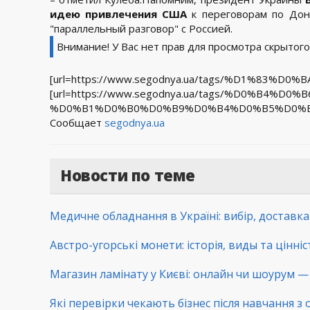
идею привлечения США
к переговорам по Донб
"параллельный разговор" с Россией.
Внимание! У Вас нет прав для просмотра скрытого
[url=https://www.segodnya.ua/tags/%D1%83%
[url=https://www.segodnya.ua/tags/%D0%B4%D0
%D0%B1%D0%B0%D0%B9%D0%B4%D0%B5%D0%BD
Сообщает
segodnya.ua
Новости по теме
Медичне обладнання в Україні: вибір, доставк
Австро-угорські монети: історія, виды та цінні
Магазин ламінату у Києві: онлайн чи шоурум — 
Які перевірки чекають бізнес після навчання з