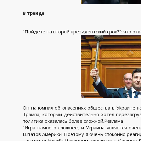
В тренде
"Пойдете на второй президентский срок?": что от
Он напомнил об опасениях общества в Украине п
Трампа, который действительно хотел перезагру
политика оказалась более сложной.Реклама
"Игра намного сложнее, и Украина является оч
Штатов Америки. Поэтому я очень спокойно реагир
– отметил Кулеба.Напомним, президент Украины