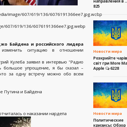
направления в ..
825
media/image/607/619/136/6076191366ee7.jpg.webp
mage/607/619/136/6076191366ee7.jpg.webp
жо Байдена и российского лидера
 изменить ситуацию в отношении
Новости мира
Розкрийте чарі
рий Кулеба заявил в интервью "Радио
світ гри More M
ь большое упрощение, я бы сказал –
Apple
6228
 что за одну встречу можно обо всем
че Путина и Байдена
отчиталась о наказании нардепа
Новости мира
Политические
кризисы: Обзор