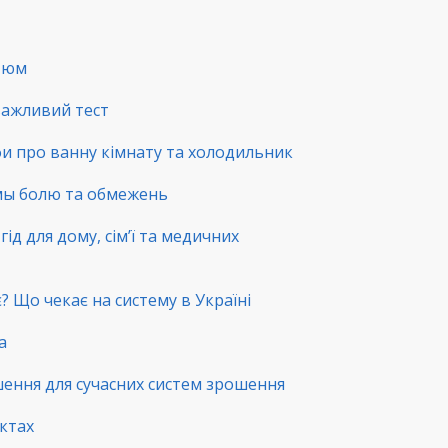
стюм
 важливий тест
фи про ванну кімнату та холодильник
емы болю та обмежень
ід для дому, сім’ї та медичних
? Що чекає на систему в Україні
а
шення для сучасних систем зрошення
нктах