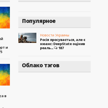
Популярное
Новости Украины
ый
Росія просувається, але є
нюанс: DeepState оцінив
рт и
реаль...
187
75
Облако тэгов
са в