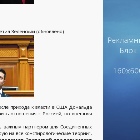
ветил Зеленский (обновлено)
осле прихода к власти в США Дональда
зить отношения с Россией, но внешняя
ень важным партнером для Соединенных
ую на все конспирологические теории",
Владимир Зеленский поддерживает