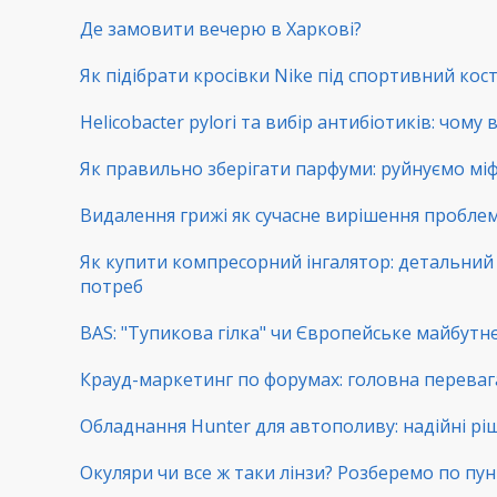
Де замовити вечерю в Харкові?
Як підібрати кросівки Nike під спортивний ко
Helicobacter pylori та вибір антибіотиків: чому
Як правильно зберігати парфуми: руйнуємо мі
Видалення грижі як сучасне вирішення пробл
Як купити компресорний інгалятор: детальний г
потреб
BAS: "Тупикова гілка" чи Європейське майбутнє
Крауд-маркетинг по форумах: головна переваг
Обладнання Hunter для автополиву: надійні рі
Окуляри чи все ж таки лінзи? Розберемо по пу