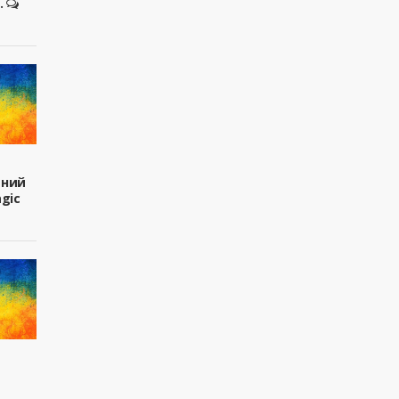
.
вний
agic