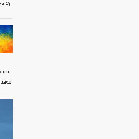
ий
ропы:
4454