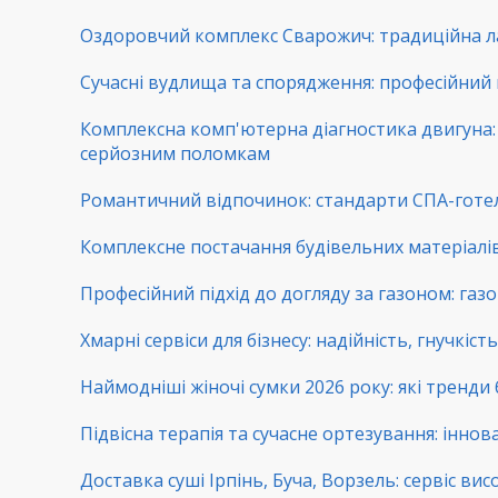
Оздоровчий комплекс Сварожич: традиційна ла
Сучасні вудлища та спорядження: професійний 
Комплексна комп'ютерна діагностика двигуна: 
серйозним поломкам
Романтичний відпочинок: стандарти СПА-готе
Комплексне постачання будівельних матеріалів:
Професійний підхід до догляду за газоном: га
Хмарні сервіси для бізнесу: надійність, гнучкіс
Наймодніші жіночі сумки 2026 року: які тренди
Підвісна терапія та сучасне ортезування: іннова
Доставка суші Ірпінь, Буча, Ворзель: сервіс вис