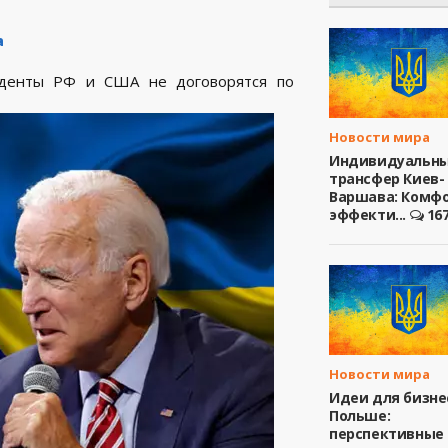
а
иденты РФ и США не договорятся по
Новости мира
Индивидуальн
трансфер Киев-
Варшава: Комфо
эффекти...
16
Новости мира
Идеи для бизне
Польше:
перспективные