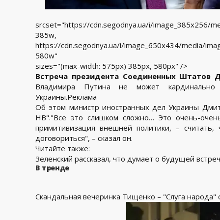
srcset="https://cdn.segodnya.ua/i/image_385x256/
385w,
https://cdn.segodnya.ua/i/image_650x434/media/i
580w"
sizes="(max-width: 575px) 385px, 580px" />
Встреча президента Соединенных Штатов Д
Владимира Путина не может кардинально
Украины.Реклама
Об этом министр иностранных дел Украины Дмит
НВ"."Все это слишком сложно… Это очень-очен
примитивизация внешней политики, – считать,
договориться", – сказал он.
Читайте также:
Зеленский рассказал, что думает о будущей встре
В тренде
Скандальная вечеринка Тищенко – "Слуга народа" 