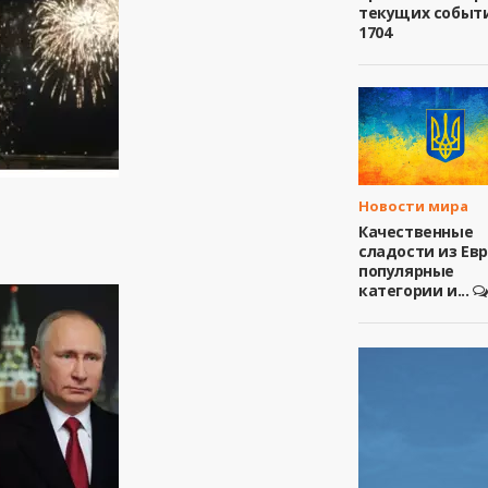
текущих событ
1704
Новости мира
Качественные
сладости из Ев
популярные
категории и...