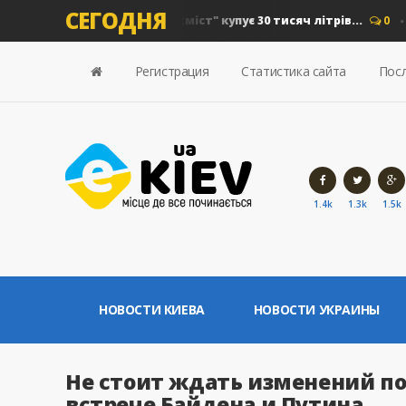
СЕГОДНЯ
на дизель: "Київавтошляхміст" купує 30 тисяч літрів...
0
Нов
Регистрация
Статистика сайта
Посл
1.4k
1.3k
1.5k
НОВОСТИ КИЕВА
НОВОСТИ УКРАИНЫ
Не стоит ждать изменений по 
встрече Байдена и Путина