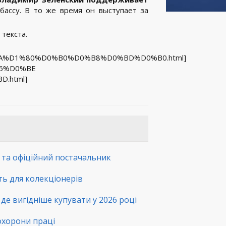
ассу. В то же время он выступает за
 текста.
D0%BA%D1%80%D0%B0%D0%B8%D0%BD%D0%B0.html]
%B6%D0%BE
.html]
а та офіційний постачальник
сть для колекціонерів
де вигідніше купувати у 2026 році
 охорони праці