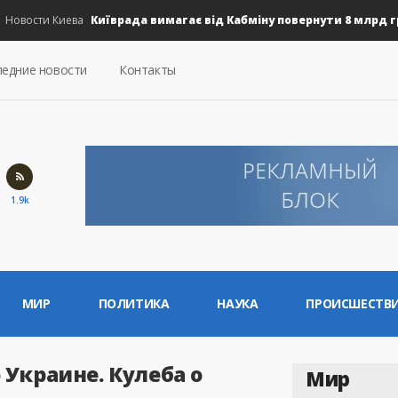
Київрада вимагає від Кабміну повернути 8 млрд грн н
ости Киева
едние новости
Контакты
1.9k
МИР
ПОЛИТИКА
НАУКА
ПРОИСШЕСТВ
Украине. Кулеба о
Мир