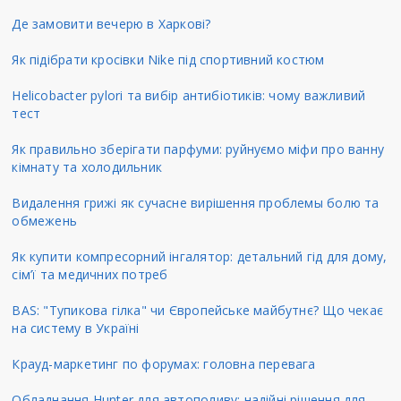
Де замовити вечерю в Харкові?
Як підібрати кросівки Nike під спортивний костюм
Helicobacter pylori та вибір антибіотиків: чому важливий
тест
Як правильно зберігати парфуми: руйнуємо міфи про ванну
кімнату та холодильник
Видалення грижі як сучасне вирішення проблемы болю та
обмежень
Як купити компресорний інгалятор: детальний гід для дому,
сім’ї та медичних потреб
BAS: "Тупикова гілка" чи Європейське майбутнє? Що чекає
на систему в Україні
Крауд-маркетинг по форумах: головна перевага
Обладнання Hunter для автополиву: надійні рішення для