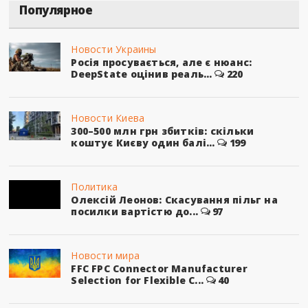
Популярное
Новости Украины
Росія просувається, але є нюанс:
DeepState оцінив реаль...
220
Новости Киева
300–500 млн грн збитків: скільки
коштує Києву один балі...
199
Политика
Олексій Леонов: Скасування пільг на
посилки вартістю до...
97
Новости мира
FFC FPC Connector Manufacturer
Selection for Flexible C...
40