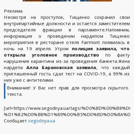
Реклама
Несмотря на проступок, Тищенко сохранил свои
внутрипартийные должности и остается заместителем
председателя фракции в парламенте.Напомним,
информация о проведении нардепом Тищенко
мероприятия в ресторане отеля Fairmont появилась в
ночь на 19 апреля. Утром
полиция заявила, что
открыла уголовное производство
по факту
нарушения карантина из-за проведения банкета.Жена
нардепа
Алла Барановская заявила
, что каждый
приглашенный гость сдал тест на COVID-19, а 99% из
них уже с антителами.
Внимание! У Вас нет прав для просмотра скрытого
текста.
[url=https://www.segodnya.ua/tags/%D0%BD%D0%B
%D1%82%D0%B8%D1%89%D0%B5%D0%BD%D0%BA%D0%B
Сообщает
segodnya.ua