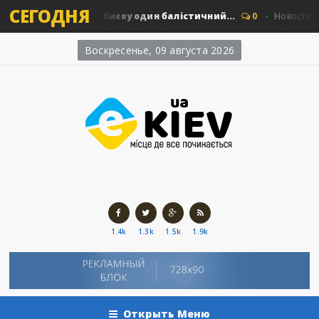
СЕГОДНЯ
: скільки коштує Києву один балістичний...
0
Новости Киева
Воскресенье, 09 августа 2026
1.4k
1.3k
1.5k
1.9k
Открыть Меню