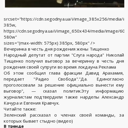
srcset="https://cdn.segodnya.ua/i/image_385x256/media/
385w,
https://cdn.segodnya.ua/i/image_650x434/media/image/6
580w"
sizes="(max-width: 575px) 385px, 580px" />
Вечеринка в честь дня рождения жены Тищенко
Народный депутат от партии "Слуга народа" Николай
Тищенко получил выговор за вечеринку в честь дня
рождения своей супруги во время локдауна.Реклама
Об этом сообщил глава фракции Давид Арахамия,
передает "Радио Свобода"."Да. Единогласно
проголосовали за решение официально вынести ему
выговор", — сказал политик.Эту информацию
журналистам подтвердили также нардепы Александр
Качура и Евгения Кравчук.
Читайте также:
Зеленский рассказал о членах своей команды, за
которых бывает стыдно (видео)
В тренде