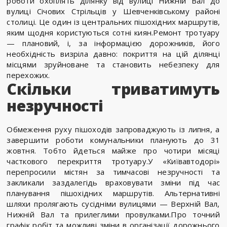
роботи охоплять ділянку від вулиці Нижній Вал до
вулиці Січових Стрільців у Шевченківському районі
столиці. Це один із центральних пішохідних маршрутів,
яким щодня користуються сотні киян.Ремонт тротуару
— плановий, і, за інформацією дорожників, його
необхідність визріла давно: покриття на цій ділянці
місцями зруйноване та становить небезпеку для
перехожих.
Скільки триватимуть
незручності
Обмеження руху пішоходів запроваджують із липня, а
завершити роботи комунальники планують до 31
жовтня. Тобто йдеться майже про чотири місяці
часткового перекриття тротуару.У «Київавтодорі»
перепросили містян за тимчасові незручності та
закликали заздалегідь враховувати зміни під час
планування пішохідних маршрутів. Альтернативні
шляхи пролягають сусідніми вулицями — Верхній Вал,
Нижній Вал та прилеглими провулками.Про точний
графік робіт та можливі зміни в організації дорожнього