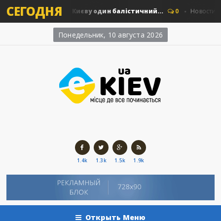
СЕГОДНЯ
в: скільки коштує Києву один балістичний...
0
Новости Киев
Понедельник, 10 августа 2026
1.4k
1.3k
1.5k
1.9k
Открыть Меню