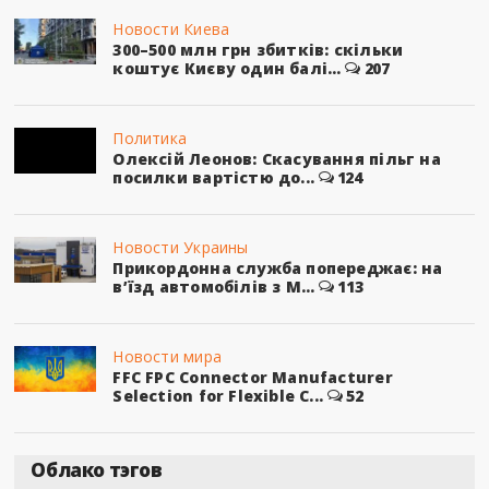
Новости Киева
300–500 млн грн збитків: скільки
коштує Києву один балі...
207
Политика
Олексій Леонов: Скасування пільг на
посилки вартістю до...
124
Новости Украины
Прикордонна служба попереджає: на
в’їзд автомобілів з М...
113
Новости мира
FFC FPC Connector Manufacturer
Selection for Flexible C...
52
Облако тэгов