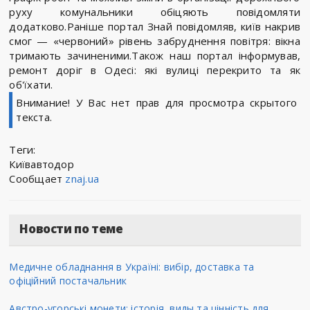
руху комунальники обіцяють повідомляти
додатково.Раніше портал Знай повідомляв, київ накрив
смог — «червоний» рівень забруднення повітря: вікна
тримають зачиненими.Також наш портал інформував,
ремонт доріг в Одесі: які вулиці перекрито та як
об'їхати.
Внимание! У Вас нет прав для просмотра скрытого
текста.
Теги:
Київавтодор
Сообщает
znaj.ua
Новости по теме
Медичне обладнання в Україні: вибір, доставка та
офіційний постачальник
Австро-угорські монети: історія, виды та цінність для