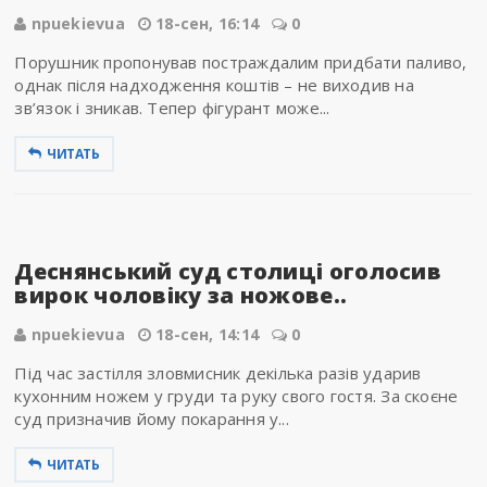
npuekievua
18-сен, 16:14
0
Порушник пропонував постраждалим придбати паливо,
однак після надходження коштів – не виходив на
зв’язок і зникав. Тепер фігурант може...
ЧИТАТЬ
Деснянський суд столиці оголосив
вирок чоловіку за ножове..
npuekievua
18-сен, 14:14
0
Під час застілля зловмисник декілька разів ударив
кухонним ножем у груди та руку свого гостя. За скоєне
суд призначив йому покарання у...
ЧИТАТЬ