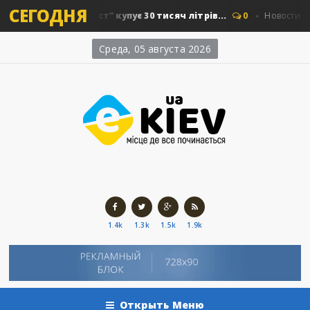
СЕГОДНЯ
Київавтошляхміст" купує 30 тисяч літрів...
0
Новости Киева
Среда, 05 августа 2026
1.4k
1.3k
1.5k
1.9k
Открыть Меню