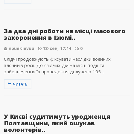
За два дні роботи на місці масового
захоронення в Ізюмі..
npuekievua
18-сен, 17:14
0
Слідчі продовжують фіксувати наслідки воєнних
злочинів росії. До слідчих дій на місці події та
забезпечення їх проведення долучено 105...
ЧИТАТЬ
У Києві судитимуть уродженця
Полтавщини, який ошукав
волонтерів..