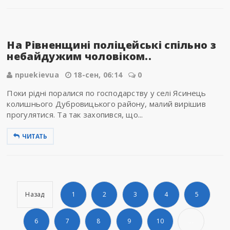
На Рівненщині поліцейські спільно з
небайдужим чоловіком..
npuekievua
18-сен, 06:14
0
Поки рідні поралися по господарству у селі Ясинець
колишнього Дубровицького району, малий вирішив
прогулятися. Та так захопився, що...
ЧИТАТЬ
Назад
1
2
3
4
5
6
7
8
9
10
...