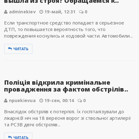
вышла из строя? Обращаемся к..
adminekiev
19-май, 12:31
0
Если транспортное средство попадает в серьёзное
ДТП, то повышается вероятность того, что
повреждения коснулись и ходовой части. Автомобили...
ЧИТАТЬ
Поліція відкрила кримінальне
провадження за фактом обстрілів..
npuekievua
19-сен, 00:14
0
Внаслідок обстрілів є потерпілі. Їх госпіталізували до
лікарні.В ніч на 18 вересня ворог зі ствольної артилерії
та РСЗВ двічі обстріляв...
ЧИТАТЬ