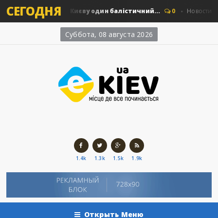
СЕГОДНЯ
: скільки коштує Києву один балістичний...
0
Новости Киев
Суббота, 08 августа 2026
1.4k
1.3k
1.5k
1.9k
Открыть Меню