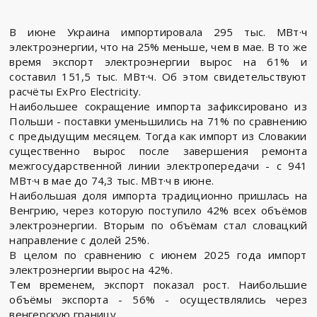
В июне Украина импортировала 295 тыс. МВт·ч
электроэнергии, что на 25% меньше, чем в мае. В то же
время экспорт электроэнергии вырос на 61% и
составил 151,5 тыс. МВт·ч. Об этом свидетельствуют
расчёты ExPro Electricity.
Наибольшее сокращение импорта зафиксировано из
Польши - поставки уменьшились на 71% по сравнению
с предыдущим месяцем. Тогда как импорт из Словакии
существенно вырос после завершения ремонта
межгосударственной линии электропередачи - с 941
МВт·ч в мае до 74,3 тыс. МВт·ч в июне.
Наибольшая доля импорта традиционно пришлась на
Венгрию, через которую поступило 42% всех объёмов
электроэнергии. Вторым по объёмам стал словацкий
направление с долей 25%.
В целом по сравнению с июнем 2025 года импорт
электроэнергии вырос на 42%.
Тем временем, экспорт показал рост. Наибольшие
объёмы экспорта - 56% - осуществлялись через
венгерскую границу.