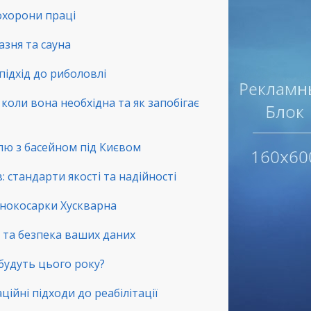
 охорони праці
зня та сауна
підхід до риболовлі
коли вона необхідна та як запобігає
лю з басейном під Києвом
 стандарти якості та надійності
зонокосарки Хускварна
ть та безпека ваших даних
 будуть цього року?
ційні підходи до реабілітації