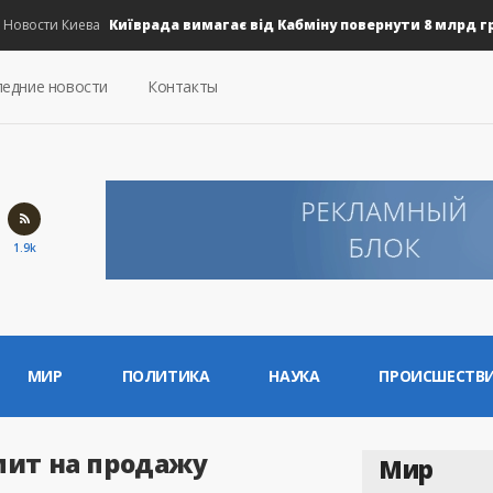
Київрада вимагає від Кабміну повернути 8 млрд грн на
ости Киева
едние новости
Контакты
1.9k
МИР
ПОЛИТИКА
НАУКА
ПРОИСШЕСТВ
мит на продажу
Мир