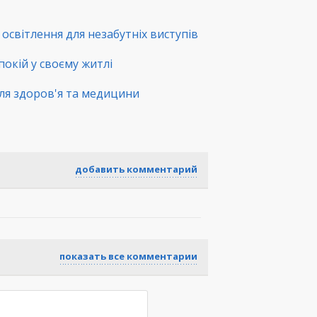
освітлення для незабутніх виступів
покій у своєму житлі
ля здоров'я та медицини
добавить комментарий
показать все комментарии