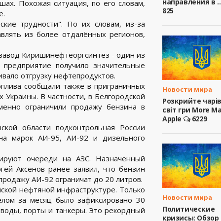
направления в ..
ах. Похожая ситуация, по его словам,
825
е.
ские трудности". По их словам, из-за
влять из более отдалённых регионов,
авод Киришинефтеоргсинтез - один из
в предприятие получило значительные
ивало отгрузку нефтепродуктов.
оплива сообщали также в приграничных
Новости мира
 Украины. В частности, в Белгородской
Розкрийте чарі
еменно ограничили продажу бензина в
світ гри More M
Apple
6229
ской области подконтрольная России
на марок АИ-95, АИ-92 и дизельного
ируют очереди на АЗС. Назначенный
гей Аксёнов ранее заявил, что бензин
 продажу АИ-92 ограничат до 20 литров.
йской нефтяной инфраструктуре. Только
Новости мира
елом за месяц было зафиксировано 30
Политические
воды, порты и танкеры. Это рекордный
кризисы: Обзор