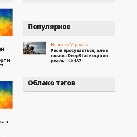
Популярное
Новости Украины
ый
Росія просувається, але є
нюанс: DeepState оцінив
рт и
реаль...
187
77
Облако тэгов
са в