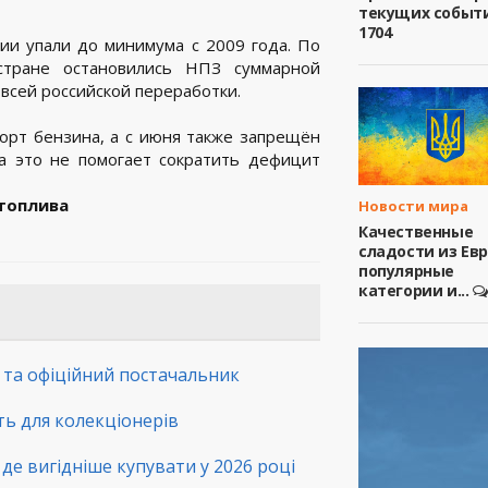
текущих событ
1704
ии упали до минимума с 2009 года. По
стране остановились НПЗ суммарной
 всей российской переработки.
порт бензина, а с июня также запрещён
ка это не помогает сократить дефицит
 топлива
Новости мира
Качественные
сладости из Ев
популярные
категории и...
а та офіційний постачальник
сть для колекціонерів
де вигідніше купувати у 2026 році