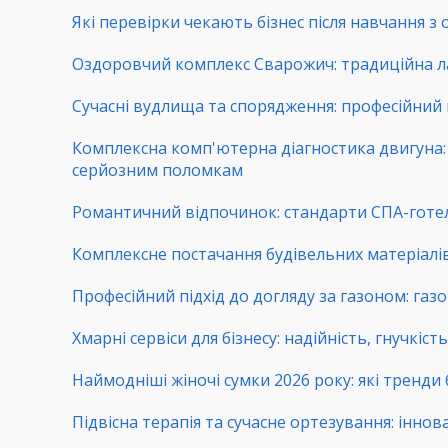
Які перевірки чекають бізнес після навчання з
Оздоровчий комплекс Сварожич: традиційна ла
Сучасні вудлища та спорядження: професійний 
Комплексна комп'ютерна діагностика двигуна: 
серйозним поломкам
Романтичний відпочинок: стандарти СПА-готе
Комплексне постачання будівельних матеріалів:
Професійний підхід до догляду за газоном: га
Хмарні сервіси для бізнесу: надійність, гнучкіс
Наймодніші жіночі сумки 2026 року: які тренди
Підвісна терапія та сучасне ортезування: іннова