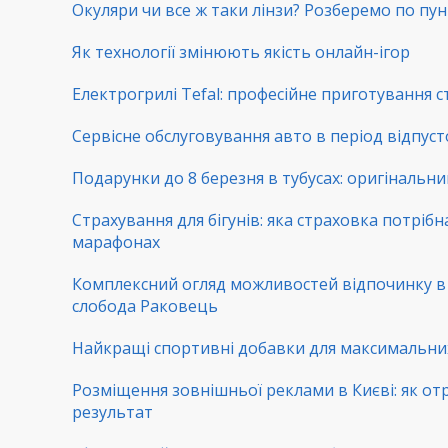
Окуляри чи все ж таки лінзи? Розберемо по пу
Як технології змінюють якість онлайн-ігор
Електрогрилі Tefal: професійне приготування с
Сервісне обслуговування авто в період відпуст
Подарунки до 8 березня в тубусах: оригінальни
Страхування для бігунів: яка страховка потрібн
марафонах
Комплексний огляд можливостей відпочинку 
слобода Раковець
Найкращі спортивні добавки для максимальни
Розміщення зовнішньої реклами в Києві: як от
результат