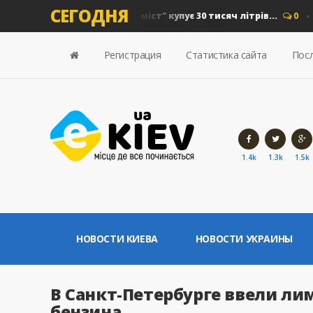
СЕГОДНЯ
на дизель: "Київавтошляхміст" купує 30 тисяч літрів...
0
Нов
Регистрация
Статистика сайта
Посл
1.4k
1.3k
1.5k
НОВОСТИ КИЕВА
НОВОСТИ УКРАИНЫ
В Санкт-Петербурге ввели ли
бензина