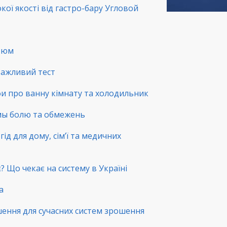
окої якості від гастро-бару Угловой
стюм
 важливий тест
фи про ванну кімнату та холодильник
емы болю та обмежень
ід для дому, сім’ї та медичних
? Що чекає на систему в Україні
а
шення для сучасних систем зрошення