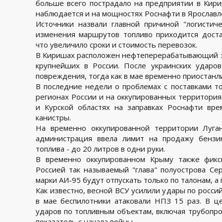
больше всего пострадало на предприятии в Кириш
наблюдается и на мощностях Роснафти в Ярославл
Источники назвали главной причиной "логистиче
изменения маршрутов топливо приходится доста
что увеличило сроки и стоимость перевозок.
В Киришах расположен нефтеперерабатывающий з
крупнейших в России. После украинских ударо
повреждения, тогда как в мае временно приостанл
В последние недели о проблемах с поставками т
регионах России и на оккупированных территориях
и Курской областях на заправках Роснафти вр
канистры.
На временно оккупированной территории Луган
администрация ввела лимит на продажу бензи
топлива - до 20 литров в одни руки.
В временно оккупированном Крыму также фикс
Россией так называемый "глава" полуострова Сер
марки АИ-95 будут отпускать только по талонам, а
Как известно, весной ВСУ усилили удары по росси
в мае беспилотники атаковали НПЗ 15 раз. В ц
ударов по топливным объектам, включая трубопро
показатель с начала войны.