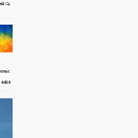
ий
ропы:
4454