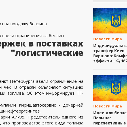
а ввели ограничения на бензин
Новости мира
ержек в поставках
Индивидуальн
 "логистические
трансфер Киев-
Варшава: Комфо
эффекти...
16
анкт-Петербурга ввели ограничение на
н чек. В отрасли объясняют ситуацию
ами топлива. Об этом информирует ТГ-
мпании Киришавтосервис - дочерней
Новости мира
шинефтеоргсинтез.
Идеи для бизне
марки АИ-95. Представитель одного из
Польше:
 что производство этого вида топлива
перспективные