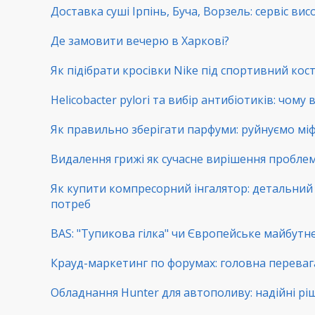
Доставка суші Ірпінь, Буча, Ворзель: сервіс вис
Де замовити вечерю в Харкові?
Як підібрати кросівки Nike під спортивний ко
Helicobacter pylori та вибір антибіотиків: чому
Як правильно зберігати парфуми: руйнуємо мі
Видалення грижі як сучасне вирішення пробл
Як купити компресорний інгалятор: детальний г
потреб
BAS: "Тупикова гілка" чи Європейське майбутнє
Крауд-маркетинг по форумах: головна переваг
Обладнання Hunter для автополиву: надійні рі