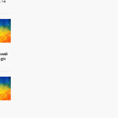
.
вний
agic