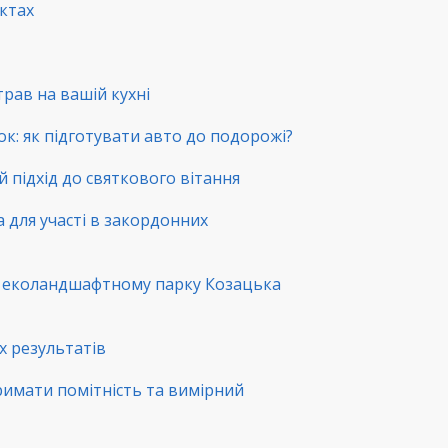
нктах
трав на вашій кухні
ок: як підготувати авто до подорожі?
й підхід до святкового вітання
а для участі в закордонних
в еколандшафтному парку Козацька
х результатів
римати помітність та вимірний