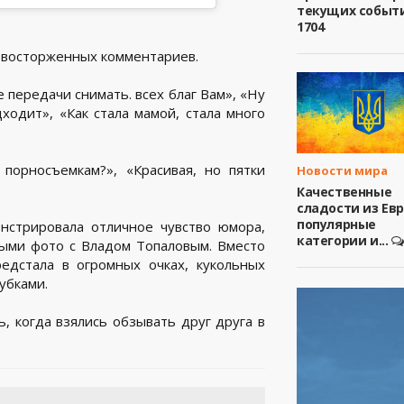
текущих событ
1704
 восторженных комментариев.
 передачи снимать. всех благ Вам», «Ну
ходит», «Как стала мамой, стала много
порносъемкам?», «Красивая, но пятки
Новости мира
Качественные
сладости из Ев
популярные
нстрировала отличное чувство юмора,
категории и...
ными фото с Владом Топаловым. Вместо
редстала в огромных очках, кукольных
убками.
 когда взялись обзывать друг друга в