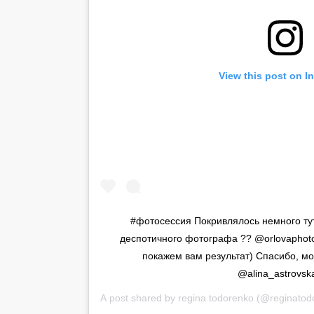
View this post on I
#фотосессия Покривлялось немного тут для самого прекрасного и
деспотичного фотографа ?? @orlovaphoto
покажем вам результат) Спасибо, мой идейный вдохновитель
@alina_astrovsk
A post shared by
regina todorenko
(@reginatod