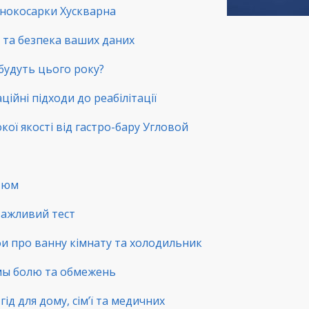
зонокосарки Хускварна
ть та безпека ваших даних
 будуть цього року?
ційні підходи до реабілітації
окої якості від гастро-бару Угловой
стюм
 важливий тест
фи про ванну кімнату та холодильник
емы болю та обмежень
ід для дому, сім’ї та медичних