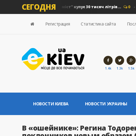
СЕГОДНЯ
 на дизель: "Київавтошляхміст" купує 30 тисяч літрів...
0
Но
Регистрация
Статистика сайта
Посл
1.4k
1.3k
1.5k
НОВОСТИ КИЕВА
НОВОСТИ УКРАИНЫ
В «ошейнике»: Регина Тодор
поклонников новым образом 