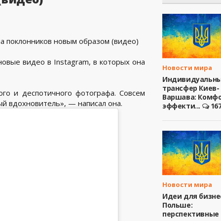
овые видео в Instagram, в которых она
Новости мира
Индивидуальн
трансфер Киев-
ого и деспотичного фотографа. Совсем
Варшава: Комфо
ый вдохновитель», — написал она.
эффекти...
16
Новости мира
Идеи для бизне
Польше:
перспективные