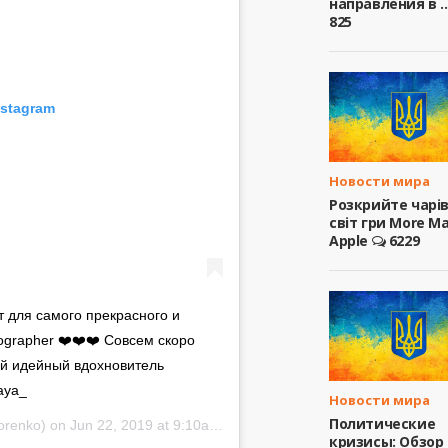
направления в ..
825
nstagram
Новости мира
Розкрийте чарі
світ гри More M
Apple
6229
grapher ❤️❤️❤️ Совсем скоро
aya_
Новости мира
Политические
orenko) on
Jun 22, 2019 at 9:10am PDT
кризисы: Обзор