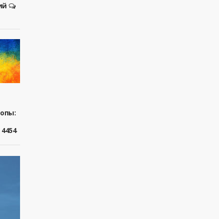
ий
ропы:
4454