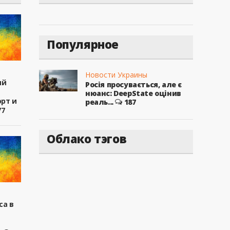
Популярное
Новости Украины
ый
Росія просувається, але є
нюанс: DeepState оцінив
рт и
реаль...
187
77
Облако тэгов
са в