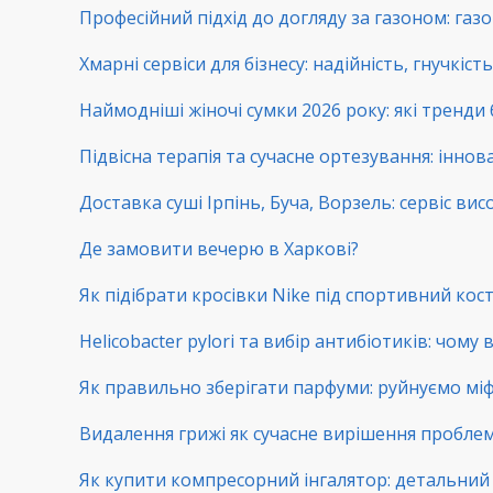
Професійний підхід до догляду за газоном: га
Хмарні сервіси для бізнесу: надійність, гнучкіс
Наймодніші жіночі сумки 2026 року: які тренди
Підвісна терапія та сучасне ортезування: іннова
Доставка суші Ірпінь, Буча, Ворзель: сервіс вис
Де замовити вечерю в Харкові?
Як підібрати кросівки Nike під спортивний ко
Helicobacter pylori та вибір антибіотиків: чому
Як правильно зберігати парфуми: руйнуємо мі
Видалення грижі як сучасне вирішення пробл
Як купити компресорний інгалятор: детальний г