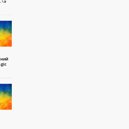
.
вний
agic