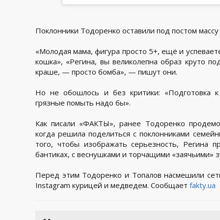
Поклонники Тодоренко оставили под постом массу
«Молодая мама, фигура просто 5+, ещё и успеваете
кошка», «Регина, вы великолепна образ круто под
краше, — просто бомба», — пишут они.
Но не обошлось и без критики: «Подготовка к 
грязные помыть надо бы».
Как писали «ФАКТЫ», ранее Тодоренко продемо
когда решила поделиться с поклонниками семей
того, чтобы изображать серьезность, Регина п
бантиках, с веснушками и торчащими «заячьими» з
Перед этим Тодоренко и Топалов насмешили сеть,
Instagram курицей и медведем. Сообщает
fakty.ua