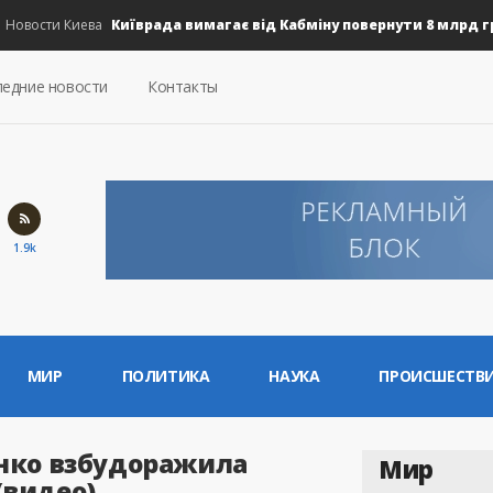
Київрада вимагає від Кабміну повернути 8 млрд грн н
вости Киева
едние новости
Контакты
1.9k
МИР
ПОЛИТИКА
НАУКА
ПРОИСШЕСТВ
енко взбудоражила
Мир
(видео)