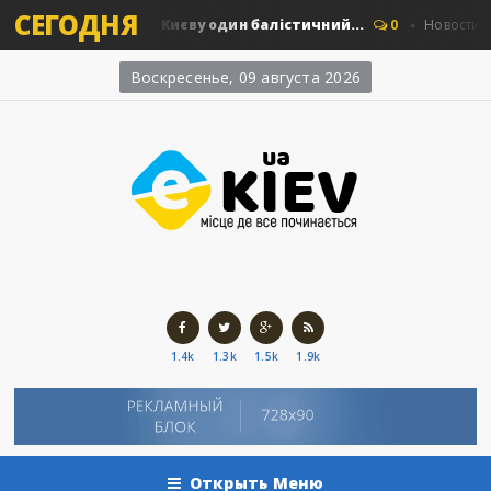
СЕГОДНЯ
в: скільки коштує Києву один балістичний...
0
Новости Киев
Воскресенье, 09 августа 2026
1.4k
1.3k
1.5k
1.9k
Открыть Меню