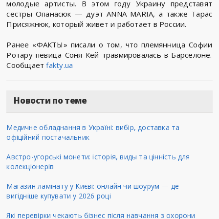
молодые артисты. В этом году Украину представят
сестры Опанасюк — дуэт ANNA MARIA, а также Тарас
Присяжнюк, который живет и работает в России.
Ранее «ФАКТЫ» писали о том, что племянница Софии
Ротару певица Соня Кей травмировалась в Барселоне.
Сообщает
fakty.ua
Новости по теме
Медичне обладнання в Україні: вибір, доставка та
офіційний постачальник
Австро-угорські монети: історія, виды та цінність для
колекціонерів
Магазин ламінату у Києві: онлайн чи шоурум — де
вигідніше купувати у 2026 році
Які перевірки чекають бізнес після навчання з охорони