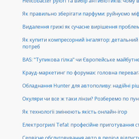
Helicobacter pylori та вибір антибіотиків: чому
Як правильно зберігати парфуми: руйнуємо мі
Видалення грижі як сучасне вирішення пробл
Як купити компресорний інгалятор: детальний г
потреб
BAS: "Тупикова гілка" чи Європейське майбутнє
Крауд-маркетинг по форумах: головна переваг
Обладнання Hunter для автополиву: надійні рі
Окуляри чи все ж таки лінзи? Розберемо по пу
Як технології змінюють якість онлайн-ігор
Електрогрилі Tefal: професійне приготування с
Сервісне обслуговування авто в період відпуст