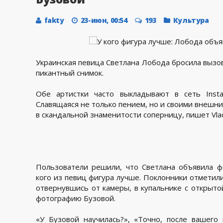
fakty
23-июн, 00:54
193
Культура
Украинская певица Светлана Лобода бросила вызов
пикантный снимок.
Обе артистки часто выкладывают в сеть Inst
Славящаяся не только пением, но и своими внешн
в скандальной знаменитости соперницу, пишет Vla
Пользователи решили, что Светлана объявила ф
кого из певиц фигура лучше. Поклонники отметили
отвернувшись от камеры, в купальнике с открыт
фотографию Бузовой.
«У Бузовой научилась?», «Точно, после вашего