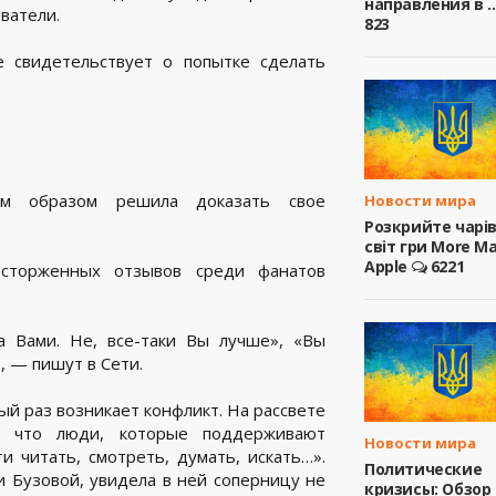
направления в ..
ватели.
823
е свидетельствует о попытке сделать
ким образом решила доказать свое
Новости мира
Розкрийте чарі
світ гри More M
Apple
6221
осторженных отзывов среди фанатов
а Вами. Не, все-таки Вы лучше», «Вы
, — пишут в Сети.
й раз возникает конфликт. На рассвете
а, что люди, которые поддерживают
Новости мира
 читать, смотреть, думать, искать…».
Политические
и Бузовой, увидела в ней соперницу не
кризисы: Обзор