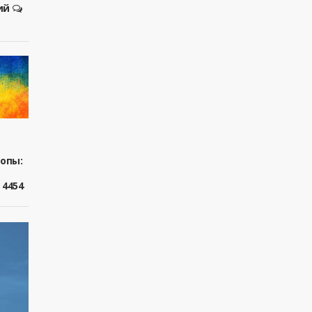
ий
ропы:
4454