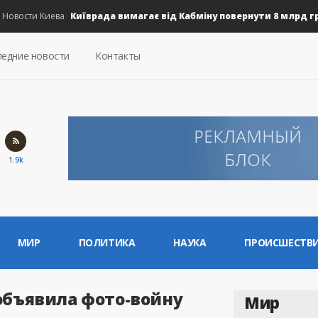
Київрада вимагає від Кабміну повернути 8 млрд грн на
ости Киева
едние новости
Контакты
1.9k
МИР
ПОЛИТИКА
НАУКА
ПРОИСШЕСТВ
 объявила фото-войну
Мир