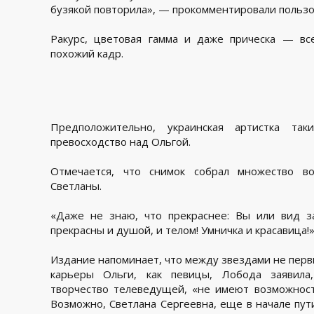
бузякой повторила», — прокомментировали пользо
Ракурс, цветовая гамма и даже прическа — вс
похожий кадр.
Предположительно, украинская артистка та
превосходство над Ольгой.
Отмечается, что снимок собрал множество в
Светланы.
«Даже не знаю, что прекраснее: Вы или вид з
прекрасны и душой, и телом! Умничка и красавица!»
Издание напоминает, что между звездами не первы
карьеры Ольги, как певицы, Лобода заявил
творчество телеведущей, «не имеют возможности
Возможно, Светлана Сергеевна, еще в начале пут