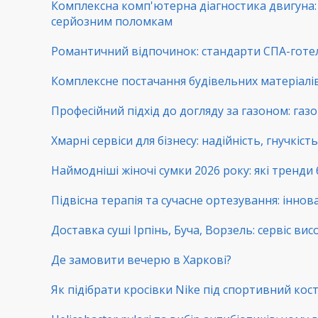
Комплексна комп'ютерна діагностика двигуна: 
серйозним поломкам
Романтичний відпочинок: стандарти СПА-готе
Комплексне постачання будівельних матеріалів:
Професійний підхід до догляду за газоном: га
Хмарні сервіси для бізнесу: надійність, гнучкіс
Наймодніші жіночі сумки 2026 року: які тренди
Підвісна терапія та сучасне ортезування: іннова
Доставка суші Ірпінь, Буча, Ворзель: сервіс вис
Де замовити вечерю в Харкові?
Як підібрати кросівки Nike під спортивний ко