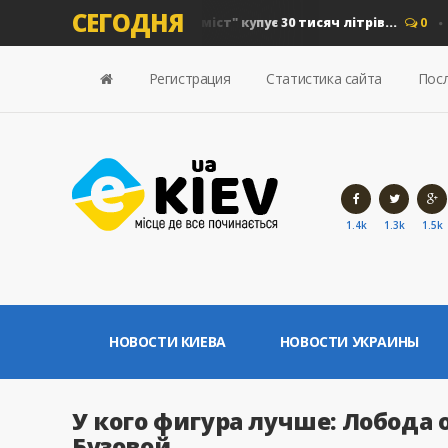
СЕГОДНЯ
на дизель: "Київавтошляхміст" купує 30 тисяч літрів...
0
Нов
Регистрация
Статистика сайта
Посл
1.4k
1.3k
1.5k
НОВОСТИ КИЕВА
НОВОСТИ УКРАИНЫ
У кого фигура лучше: Лобода
Бузовой