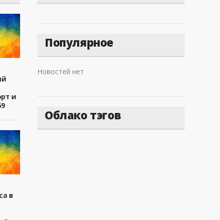
Популярное
Новостей нет
ый
рт и
69
Облако тэгов
са в