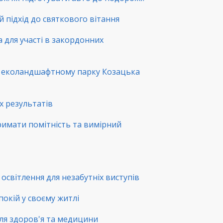
й підхід до святкового вітання
а для участі в закордонних
в еколандшафтному парку Козацька
х результатів
римати помітність та вимірний
освітлення для незабутніх виступів
покій у своєму житлі
ля здоров'я та медицини