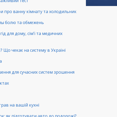
 важливий тест
фи про ванну кімнату та холодильник
емы болю та обмежень
ід для дому, сім’ї та медичних
? Що чекає на систему в Україні
а
шення для сучасних систем зрошення
нктах
трав на вашій кухні
ок: як підготувати авто до подорожі?