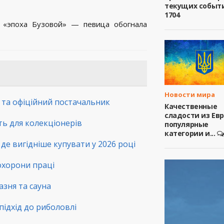
текущих событ
1704
 «эпоха Бузовой» — певица обогнала
Новости мира
а та офіційний постачальник
Качественные
сладости из Ев
сть для колекціонерів
популярные
категории и...
де вигідніше купувати у 2026 році
 охорони праці
зня та сауна
підхід до риболовлі