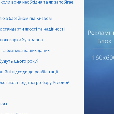
коли вона необхідна та як запобігає
лю з басейном під Києвом
 стандарти якості та надійності
зонокосарки Хускварна
ть та безпека ваших даних
 будуть цього року?
ційні підходи до реабілітації
окої якості від гастро-бару Угловой
стюм