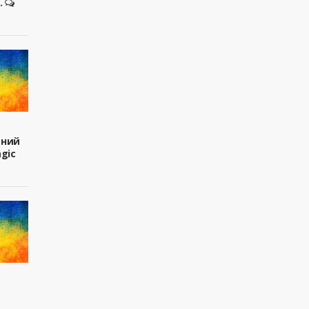
.
вний
agic