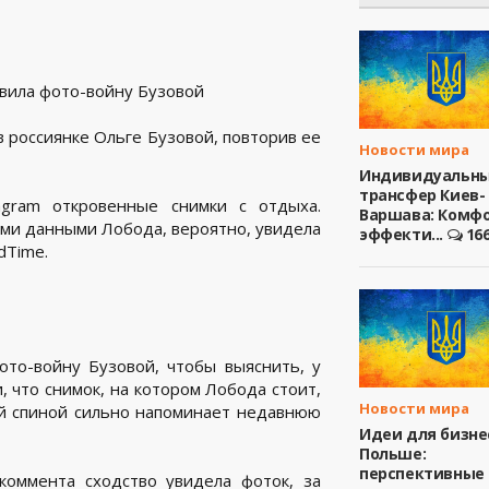
 россиянке Ольге Бузовой, повторив ее
Новости мира
Индивидуальн
трансфер Киев-
agram откровенные снимки с отдыха.
Варшава: Комфо
ими данными Лобода, вероятно, увидела
эффекти...
16
dTime.
ото-войну Бузовой, чтобы выяснить, у
, что снимок, на котором Лобода стоит,
Новости мира
ой спиной сильно напоминает недавнюю
Идеи для бизне
Польше:
перспективные
 коммента сходство увидела фоток, за