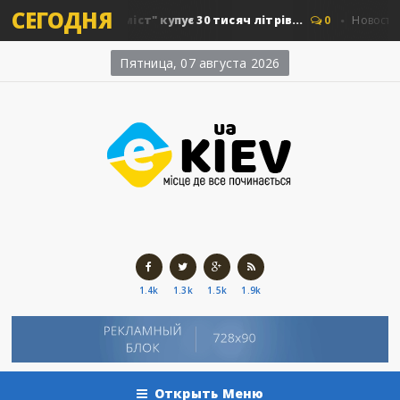
СЕГОДНЯ
: "Київавтошляхміст" купує 30 тисяч літрів...
0
Новости Кие
Пятница, 07 августа 2026
1.4k
1.3k
1.5k
1.9k
Открыть Меню