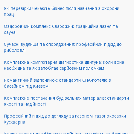
Які перевірки чекають бізнес після навчання з охорони
праці
Оздоровчий комплекс Сварожич: традиційна лазня та
сауна
Сучасні вудлища та спорядження: професійний підхід до
риболовлі
Комплексна комп'ютерна діагностика двигуна: коли вона
необхідна та як запобігає серйозним поломкам
Романтичний відпочинок: стандарти СПА-готелю з
басейном під Києвом
Комплексне постачання будівельних матеріалів: стандарти
якості та надійності
Професійний підхід до догляду за газоном: газонокосарки
Хускварна
Хмарні сервіси для бізнесу: надійність, гнучкість та безпека