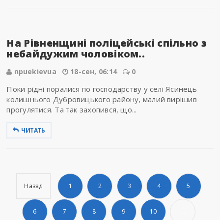
На Рівненщині поліцейські спільно з
небайдужим чоловіком..
npuekievua
18-сен, 06:14
0
Поки рідні поралися по господарству у селі Ясинець
колишнього Дубровицького району, малий вирішив
прогулятися. Та так захопився, що...
ЧИТАТЬ
Назад
1
2
3
4
5
6
7
8
9
10
...