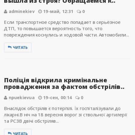
вышла из строя? Обращаемся к..
adminekiev
19-май, 12:31
0
Если транспортное средство попадает в серьёзное
ДТП, то повышается вероятность того, что
повреждения коснулись и ходовой части. Автомобили...
ЧИТАТЬ
Поліція відкрила кримінальне
провадження за фактом обстрілів..
npuekievua
19-сен, 00:14
0
Внаслідок обстрілів є потерпілі. Їх госпіталізували до
лікарні.В ніч на 18 вересня ворог зі ствольної артилерії
та РСЗВ двічі обстріляв...
ЧИТАТЬ