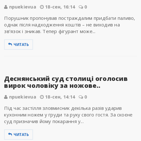
npuekievua
18-сен, 16:14
0
Порушник пропонував постраждалим придбати паливо,
однак після надходження коштів – не виходив на
зв’язок і зникав. Тепер фігурант може...
ЧИТАТЬ
Деснянський суд столиці оголосив
вирок чоловіку за ножове..
npuekievua
18-сен, 14:14
0
Під час застілля зловмисник декілька разів ударив
кухонним ножем у груди та руку свого гостя. За скоєне
суд призначив йому покарання у...
ЧИТАТЬ