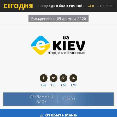
СЕГОДНЯ
 скільки коштує Києву один балістичний...
0
Новости Киева
Воскресенье, 09 августа 2026
1.4k
1.3k
1.5k
1.9k
Открыть Меню