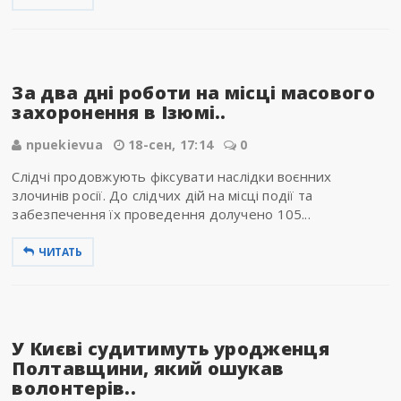
За два дні роботи на місці масового
захоронення в Ізюмі..
npuekievua
18-сен, 17:14
0
Слідчі продовжують фіксувати наслідки воєнних
злочинів росії. До слідчих дій на місці події та
забезпечення їх проведення долучено 105...
ЧИТАТЬ
У Києві судитимуть уродженця
Полтавщини, який ошукав
волонтерів..