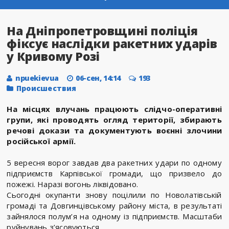
На Дніпропетровщині поліція
фіксує наслідки ракетних ударів
у Кривому Розі
npuekievua
06-сен, 14:14
193
Происшествия
На місцях влучань працюють слідчо-оперативні
групи, які проводять огляд території, збирають
речові докази та документують воєнні злочини
російської армії.
5 вересня ворог завдав два ракетних удари по одному
підприємств Карпівської громади, що призвело до
пожежі. Наразі вогонь ліквідовано.
Сьогодні окупанти знову поцілили по Новолатівській
громаді та Довгинцівському району міста, в результаті
зайнялося полум’я на одному із підприємств. Масштаби
руйнувань з’ясовуються.