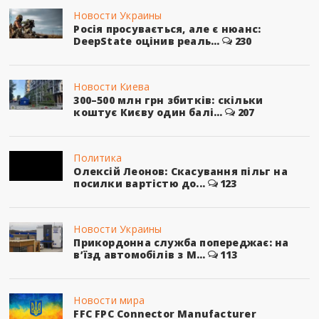
Новости Украины
Росія просувається, але є нюанс:
DeepState оцінив реаль...
230
Новости Киева
300–500 млн грн збитків: скільки
коштує Києву один балі...
207
Политика
Олексій Леонов: Скасування пільг на
посилки вартістю до...
123
Новости Украины
Прикордонна служба попереджає: на
в’їзд автомобілів з М...
113
Новости мира
FFC FPC Connector Manufacturer