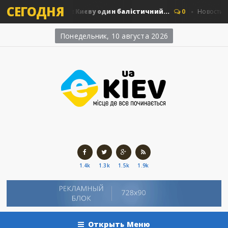
СЕГОДНЯ
в: скільки коштує Києву один балістичний...
0
Новости Киев
Понедельник, 10 августа 2026
1.4k
1.3k
1.5k
1.9k
Открыть Меню