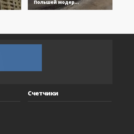
Польшей модер...
вос
Счетчики