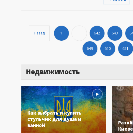
Назад
1
...
642
643
6
649
650
651
Недвижимость
Как выбрать и купить
стульчик для душа и
Разоб
ванной
Киеве