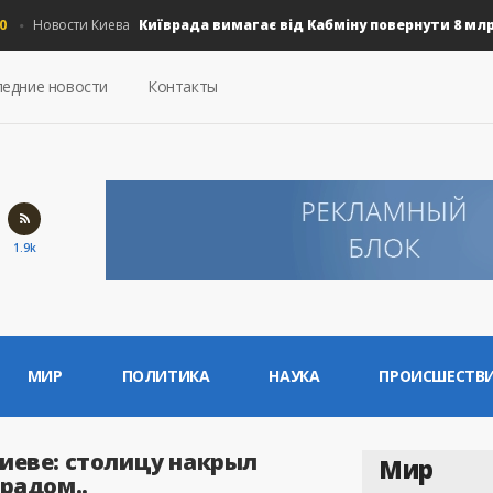
Київрада вимагає від Кабміну повернути 8 млрд гр
Новости Киева
едние новости
Контакты
1.9k
МИР
ПОЛИТИКА
НАУКА
ПРОИСШЕСТВ
Киеве: столицу накрыл
Мир
градом..