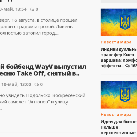
0-май, 13:54
0
верг, 16 августа, в столице прошел
раган с градом и грозой. Ливень
олностью затопил город....
Новости мира
Индивидуальн
трансфер Киев-
Варшава: Комфо
й бойбенд WayV выпустил
эффекти...
16
есню Take Off, снятый в..
10-май, 13:00
0
но увидеть Подольско-Воскресенский
кий самолет "Антонов" и улицу
.
Новости мира
Идеи для бизне
Польше:
перспективные