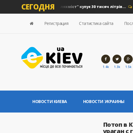
СЕГОДНЯ
грн на дизель: "Київавтошляхміст" купує 30 тисяч літрів...
0
Регистрация
Статистика сайта
Посл
1.4k
1.3k
1.5k
НОВОСТИ КИЕВА
НОВОСТИ УКРАИНЫ
Потоп в 
ураган с 