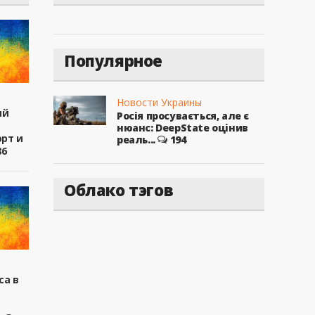
Популярное
Новости Украины
ый
Росія просувається, але є
нюанс: DeepState оцінив
рт и
реаль...
194
86
Облако тэгов
са в