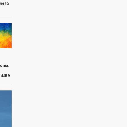
ий
ропы:
4459