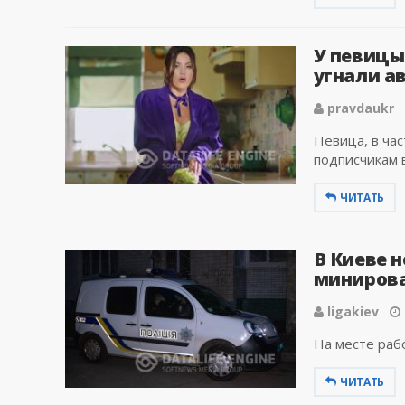
У певицы
угнали а
pravdaukr
Певица, в ча
подписчикам в
ЧИТАТЬ
В Киеве 
минирова
ligakiev
На месте рабо
ЧИТАТЬ