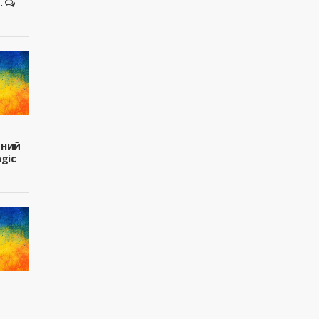
.
вний
agic