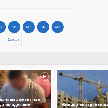
44
645
646
647
648
Дальше
лачены аферисты в
, завладевшие
Жилищное строительс