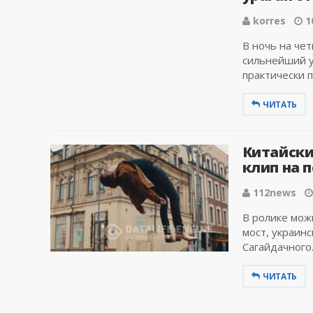
korres
1
В ночь на чет
сильнейший у
практически п
ЧИТАТЬ
Китайски
клип на п
112news
В ролике мож
мост, украинс
Сагайдачного..
ЧИТАТЬ