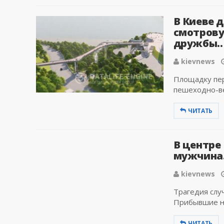
В Киеве 
смотрову
дружбы..
kievnews
Площадку пер
пешеходно-ве
ЧИТАТЬ
В центре
мужчина.
kievnews
Трагедия слу
Прибывшие на
ЧИТАТЬ