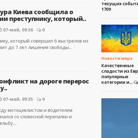
текущих событ
1709
ура Киева сообщила о
ии преступнику, который..
07-май, 09:36
0
ку, который совершил 6 выстрелов из
зит до 7 лет лишения свободы...
Новости мира
Качественные
сладости из Ев
популярные
конфликт на дороге перерос
категории и...
у..
07-май, 09:35
0
ду мотоциклистом и водителем
нался со словесной перепалки и
льбу....