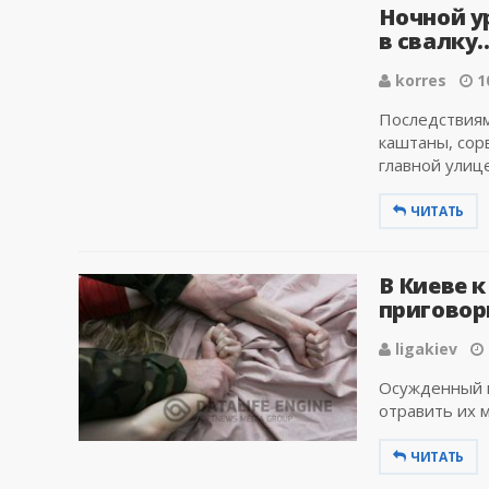
Ночной у
в свалку.
korres
1
Последствиям
каштаны, сор
главной улице 
ЧИТАТЬ
В Киеве 
приговор
ligakiev
Осужденный п
отравить их ма
ЧИТАТЬ