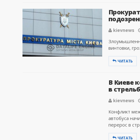
Прокурат
подозрен
kievnews
Злоумышленни
винтовки, гро
ЧИТАТЬ
В Киеве 
в стрельб
kievnews
Конфликт меж
автобуса начи
перерос в стре
ЧИТАТЬ