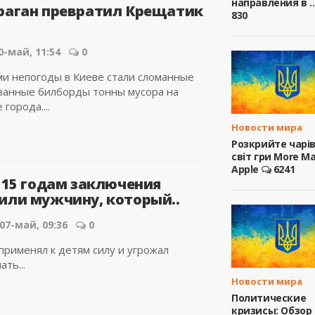
направления в ..
раган превратил Крещатик
830
.
0-май, 11:54
0
и непогоды в Киеве стали сломанные
ванные билборды тонны мусора на
города....
Новости мира
Розкрийте чарі
світ гри More M
Apple
6241
к 15 годам заключения
или мужчину, который..
07-май, 09:36
0
рименял к детям силу и угрожал
ть...
Новости мира
Политические
кризисы: Обзор