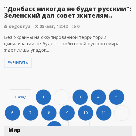
"Донбасс никогда не будет русским":
Зеленский дал совет жителям..
segodnya
05-авг, 12:42
0
Без Украины на оккупированной территории
цивилизации не будет – любителей русского мира
ждет лишь упадок...
ЧИТАТЬ
Назад
1
...
3
4
5
6
7
8
9
10
11
...
313
Дальше
Мир