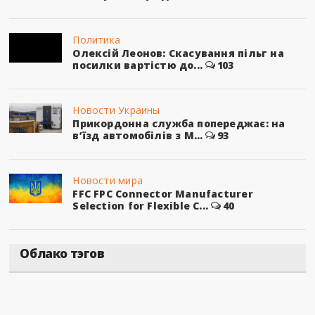
Политика
Олексій Леонов: Скасування пільг на
посилки вартістю до...
103
Новости Украины
Прикордонна служба попереджає: на
в’їзд автомобілів з М...
93
Новости мира
FFC FPC Connector Manufacturer
Selection for Flexible C...
40
Облако тэгов