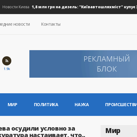
1,8 млн грн на дизель: "Київавтошляхміст" купує 30 ти
вости Киева
едние новости
Контакты
1.9k
МИР
ПОЛИТИКА
НАУКА
ПРОИСШЕСТВ
ева осудили условно за
Мир
уратура настаивает, что..