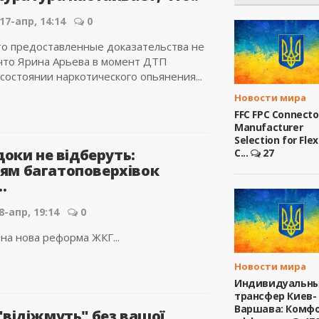
17-апр, 14:14
0
то предоставленные доказательства не
что Ярина Арьева в момент ДТП
состоянии наркотического опьянения...
Новости мира
FFC FPC Connecto
Manufacturer
Selection for Flex
доки не відберуть:
C...
27
м багатоповерхівок
.
8-апр, 19:14
0
на нова реформа ЖКГ...
Новости мира
Индивидуальн
трансфер Киев-
Варшава: Комфо
"відіжмуть" без вашої