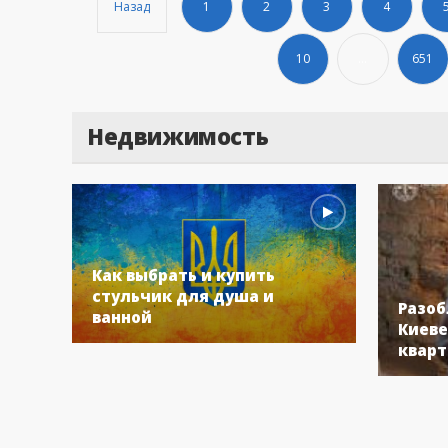
Назад
1
2
3
4
10
...
651
Недвижимость
Как выбрать и купить
стульчик для душа и
Разоб
ванной
Киеве
кварт