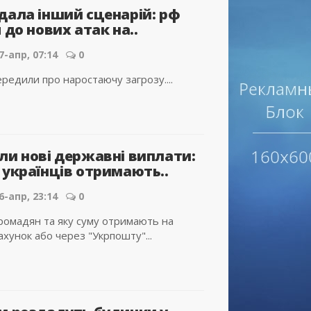
дала інший сценарій: рф
 до нових атак на..
7-апр, 07:14
0
редили про наростаючу загрозу....
ли нові державні виплати:
 українців отримають..
6-апр, 23:14
0
 громадян та яку суму отримають на
ахунок або через "Укрпошту"...