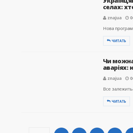
Українця
селах: хт
znajua
0
Нова програма
ЧИТАТЬ
Чи можна
аваріях: 
znajua
0
Все залежить 
ЧИТАТЬ