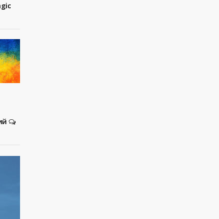
agic
ий