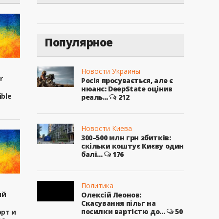
Популярное
Новости Украины
r
Росія просувається, але є
нюанс: DeepState оцінив
ible
реаль...
212
Новости Киева
300–500 млн грн збитків:
скільки коштує Києву один
балі...
176
Политика
ый
Олексій Леонов:
Скасування пільг на
посилки вартістю до...
50
рт и