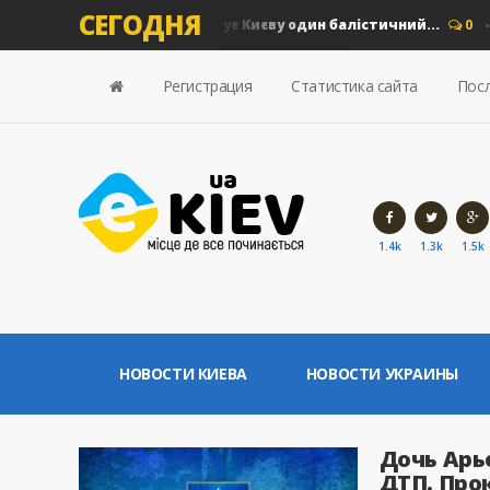
СЕГОДНЯ
 грн збитків: скільки коштує Києву один балістичний...
0
Но
Регистрация
Статистика сайта
Посл
1.4k
1.3k
1.5k
НОВОСТИ КИЕВА
НОВОСТИ УКРАИНЫ
Дочь Арь
ДТП. Прок