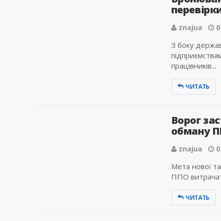
перевірки
znajua
0
З боку держа
підприємствам
працівників...
ЧИТАТЬ
Ворог зас
обману П
znajua
0
Мета нової та
ППО витрачат
ЧИТАТЬ