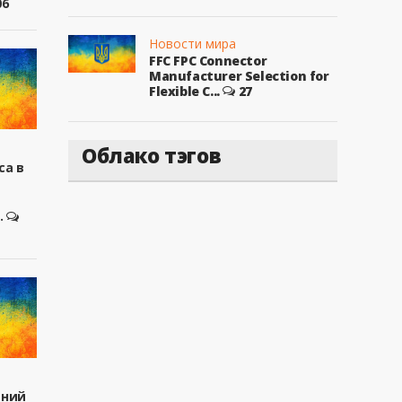
06
Новости мира
FFC FPC Connector
Manufacturer Selection for
Flexible C...
27
Облако тэгов
са в
.
вний