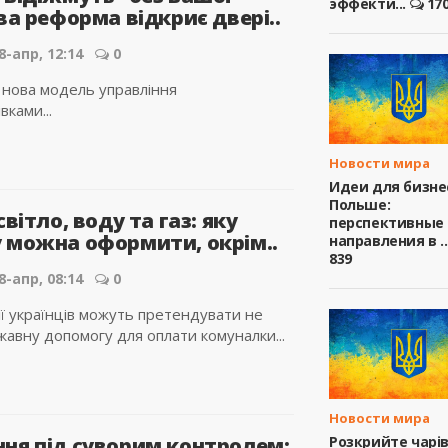
эффекти...
17
ва реформа відкриє двері..
8-апр, 12:14
0
 нова модель управління
вками...
Новости мира
Идеи для бизне
Польше:
світло, воду та газ: яку
перспективные
 можна оформити, окрім..
направления в ..
839
8-апр, 08:14
0
ії українців можуть претендувати не
жавну допомогу для оплати комуналки...
Новости мира
Розкрийте чарі
ня під суворим контролем: