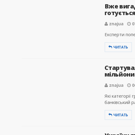
Вже вига
готується
znajua
0
Експерти попе
ЧИТАТЬ
Стартува
мільйони
znajua
0
Які категорії
банківський р
ЧИТАТЬ