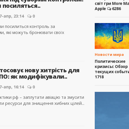
світ гри More M
 посиляться..
Apple
6286
7-апр, 23:14
0
ви посилиться контроль за
и, які можуть бронювати своїх
Новости мира
Политические
кризисы: Обзор
тосовує нову хитрість для
текущих событ
ПО: як модифікували..
1718
7-апр, 16:14
0
ктики рф – заплутати авіацію та змусити
и ресурси для знищення хибних цілей...