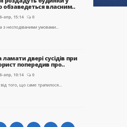
м роздадуть будинки у
о обзаведеться власним..
6-апр, 15:14
0
 з несподіваними умовами...
 ламати двері сусідів при
юрист попередив про..
6-апр, 10:14
0
від того, що саме трапилося....