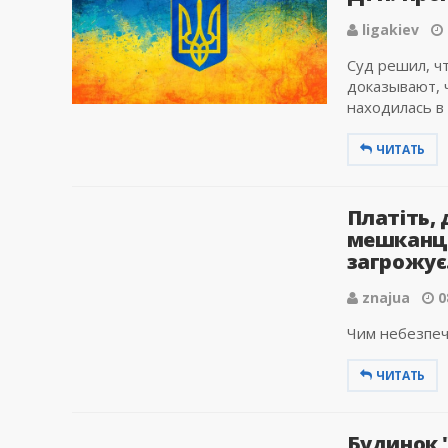
ligakiev
Суд решил, ч
доказывают, 
находилась в 
ЧИТАТЬ
Платіть, 
мешканця
загрожує.
znajua
0
Чим небезпеч
ЧИТАТЬ
Будинок 