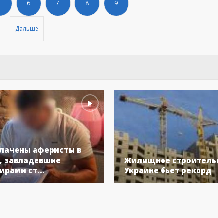
5
6
7
8
9
Дальше
лачены аферисты в
, завладевшие
Жилищное строительс
ирами ст...
Украине бьет рекорд