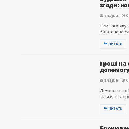
згоди: но
znajua
0
Чим загрожує
багатоповерхі
ЧИТАТЬ
Гроші на 
допомогу
znajua
0
Деякі категор
тільки на дер
ЧИТАТЬ
Бронюван