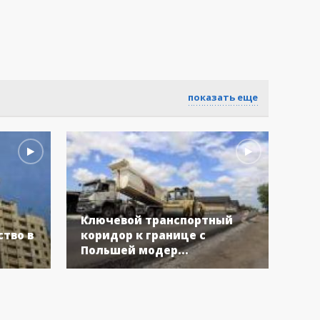
показать еще
Ключевой транспортный
Бол
тво в
коридор к границе с
Укр
Польшей модер...
вос