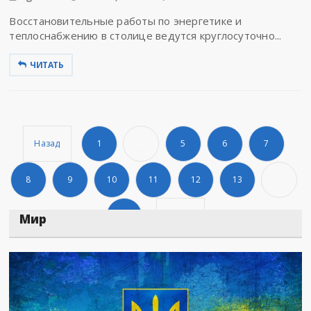
Восстановительные работы по энергетике и
теплоснабжению в столице ведутся круглосуточно...
ЧИТАТЬ
Назад
1
...
5
6
7
8
9
10
11
12
13
...
651
Дальше
Мир