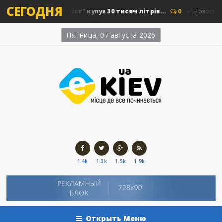
СЕГОДНЯ
: "Київавтошляхміст" купує 30 тисяч літрів...
0
Новости Кие
Пятница, 07 августа 2026
1.4k
1.3k
1.5k
1.9k
Открыть Меню