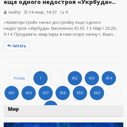
еще одного недостроя «Укрбуда»..
realty
14-мар, 14:27
0
«Киевгорстрой» начал достройку еще одного
недостроя «Укрбуда» Василенко Ю.Ю. 13 Март 2020,
9:14 Продавать квартиры в нем скоро начнут. Выкл...
ЧИТАТЬ
Назад
1
...
652
653
654
655
656
657
658
659
660
...
826
Дальше
Мир