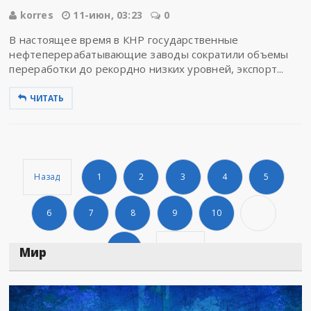
korres
11-июн, 03:23
0
В настоящее время в КНР государственные
нефтеперерабатывающие заводы сократили объемы
переработки до рекордно низких уровней, экспорт...
ЧИТАТЬ
Назад
1
2
3
4
5
6
7
8
9
10
...
678
Дальше
Мир