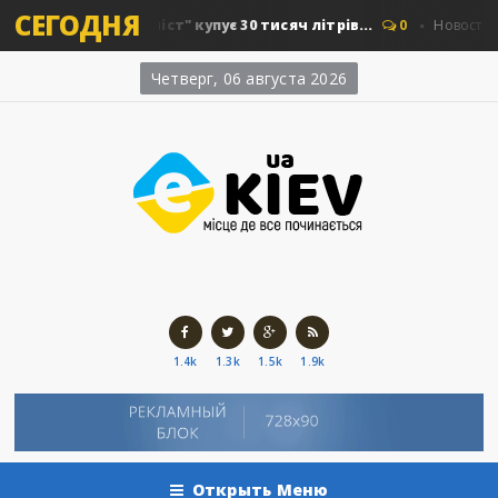
СЕГОДНЯ
 "Київавтошляхміст" купує 30 тисяч літрів...
0
Новости Кие
Четверг, 06 августа 2026
1.4k
1.3k
1.5k
1.9k
Открыть Меню