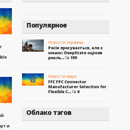
Популярное
Новости Украины
r
Росія просувається, але є
нюанс: DeepState оцінив
ible
реаль...
199
Новости мира
FFC FPC Connector
Manufacturer Selection for
Flexible C...
0
Облако тэгов
ый
рт и