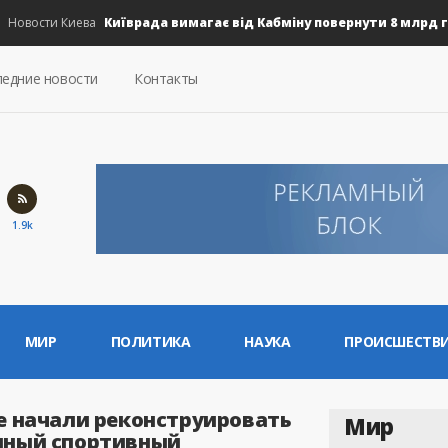
Київрада вимагає від Кабміну повернути 8 млрд грн н
вости Киева
едние новости
Контакты
1.9k
МИР
ПОЛИТИКА
НАУКА
ПРОИСШЕСТВ
е начали реконструировать
Мир
нный спортивный