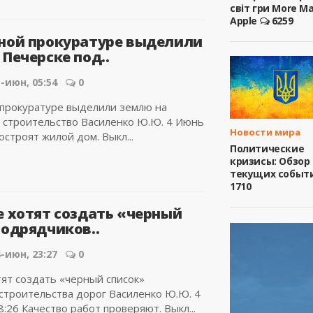
світ гри More M
Apple
6259
ной прокуратуре выделили
Печерске под..
-июн, 05:54
0
прокуратуре выделили землю на
 строительство Василенко Ю.Ю. 4 Июнь
Новости мира
остроят жилой дом. Выкл...
Политические
кризисы: Обзор
текущих событ
1710
е хотят создать «черный
подрядчиков..
-июн, 23:27
0
тят создать «черный список»
строительства дорог Василенко Ю.Ю. 4
:26 Качество работ проверяют. Выкл...