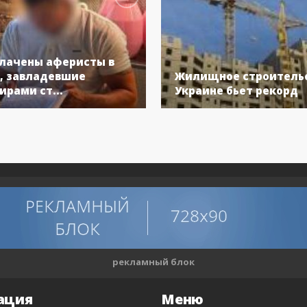
лачены аферисты в
, завладевшие
Жилищное строительс
ирами ст...
Украине бьет рекорд
рекламный блок
ация
Меню