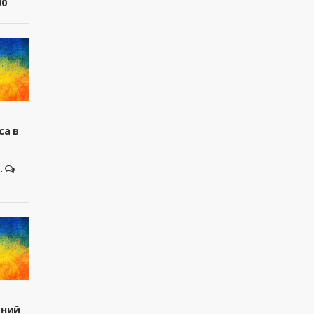
90
са в
.
вний