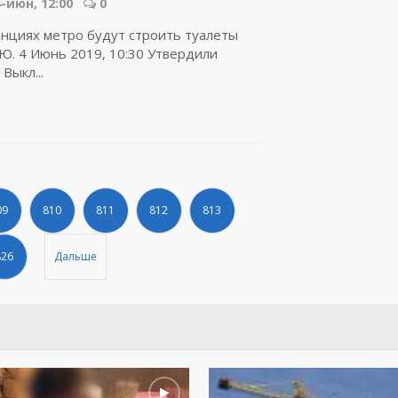
-июн, 12:00
0
анциях метро будут строить туалеты
Ю. 4 Июнь 2019, 10:30 Утвердили
Выкл...
09
810
811
812
813
826
Дальше