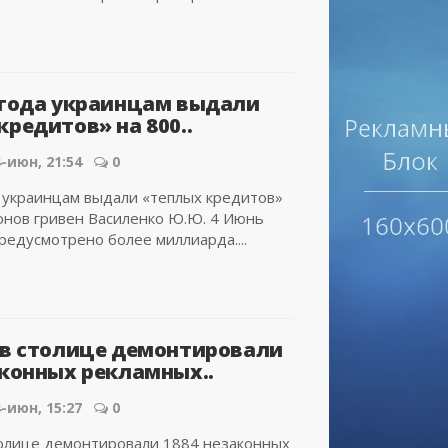
 года украинцам выдали
кредитов» на 800..
-июн, 21:54
0
а украинцам выдали «теплых кредитов»
онов гривен Василенко Ю.Ю. 4 Июнь
редусмотрено более миллиарда....
 в столице демонтировали
аконных рекламных..
-июн, 15:27
0
толице демонтировали 1884 незаконных