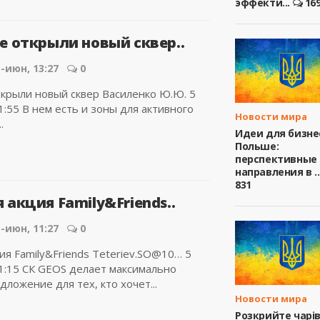
эффекти...
16
е открыли новый сквер..
-июн, 13:27
0
крыли новый сквер Василенко Ю.Ю. 5
:55 В нем есть и зоны для активного
Новости мира
.
Идеи для бизне
Польше:
перспективные
направления в ..
831
акция Family&Friends..
-июн, 11:27
0
ия Family&Friends Teteriev.SO@10… 5
1:15 СК GEOS делает максимально
ложение для тех, кто хочет...
Новости мира
Розкрийте чарі