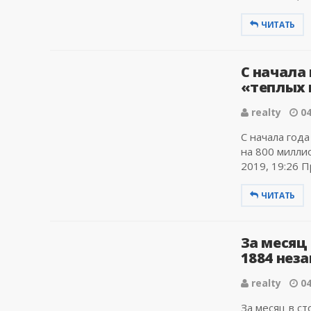
ЧИТАТЬ
С начала
«теплых 
realty
04
С начала год
на 800 милли
2019, 19:26 П
ЧИТАТЬ
За месяц
1884 нез
realty
04
За месяц в с