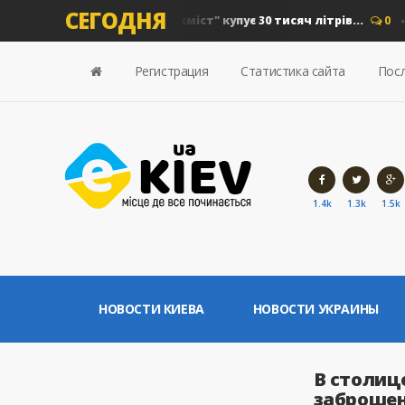
СЕГОДНЯ
 на дизель: "Київавтошляхміст" купує 30 тисяч літрів...
0
Но
Регистрация
Статистика сайта
Посл
1.4k
1.3k
1.5k
НОВОСТИ КИЕВА
НОВОСТИ УКРАИНЫ
В столиц
заброше