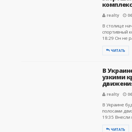
комплекс
realty
06
В столице на
спортивный к
18:29 Он не ра
ЧИТАТЬ
В Украине
узкими к
движения
realty
06
В Украине бу
полосами дви
19:35 Внесли 
ЧИТАТЬ