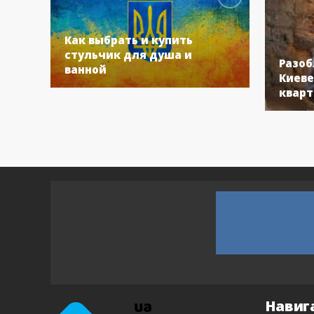
Как выбрать и купить
стульчик для душа и
Разоб
ванной
Киеве
кварт
Навиг