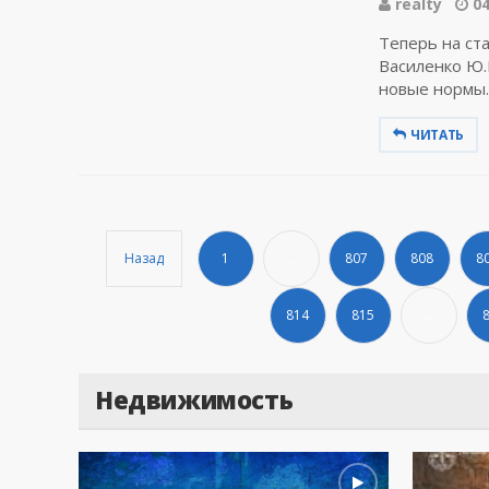
realty
04
Теперь на ст
Василенко Ю.
новые нормы. 
ЧИТАТЬ
Назад
1
...
807
808
8
814
815
...
Недвижимость