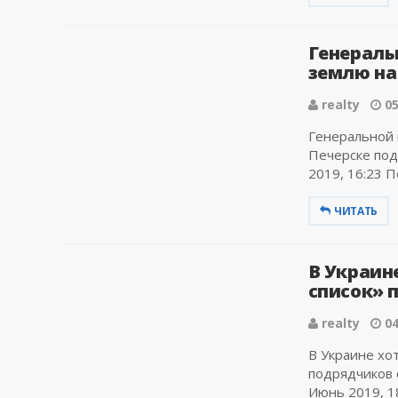
Генераль
землю на 
realty
05
Генеральной 
Печерске под
2019, 16:23 П
ЧИТАТЬ
В Украин
список» 
realty
04
В Украине хо
подрядчиков 
Июнь 2019, 18