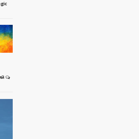
agic
ий