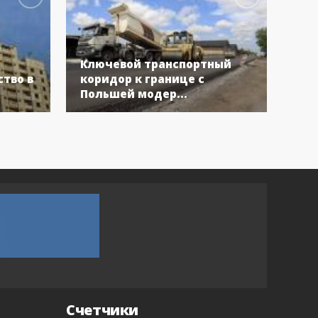
Ключевой транспортный
Бол
тво в
коридор к границе с
Укр
Польшей модер...
вос
Счетчики