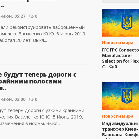
..
-июн, 05:27
0
чали реконструировать заброшенный
омплекс Василенко Ю.Ю. 5 Июнь 2019,
ботал 20 лет. Выкл...
Новости мира
FFC FPC Connecto
Manufacturer
Selection for Flex
C...
0
 будут теперь дороги с
райними полосами
..
-июн, 02:00
0
дут теперь дороги с узкими крайними
Новости мира
жения Василенко Ю.Ю. 5 Июнь 2019,
изменения в нормы. Выкл...
Индивидуальн
трансфер Киев-
Варшава: Комфо