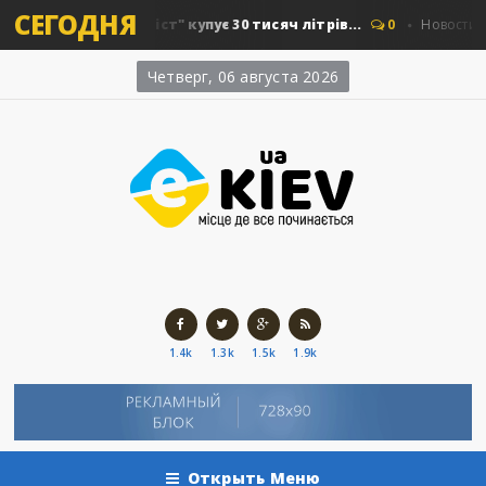
СЕГОДНЯ
Київавтошляхміст" купує 30 тисяч літрів...
0
Новости Киева
Четверг, 06 августа 2026
1.4k
1.3k
1.5k
1.9k
Открыть Меню