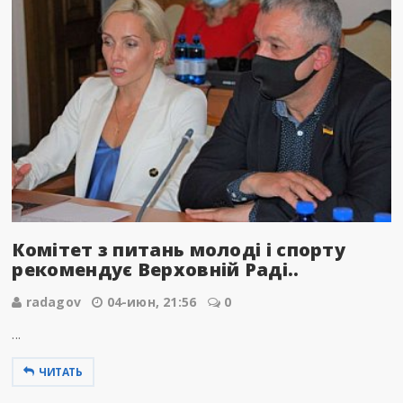
Комітет з питань молоді і спорту
рекомендує Верховній Раді..
radagov
04-июн, 21:56
0
...
ЧИТАТЬ