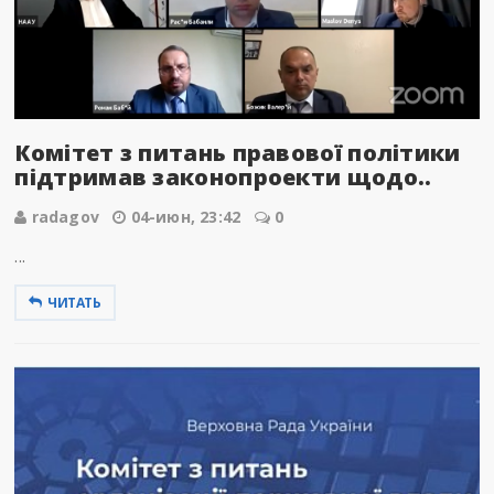
Комітет з питань правової політики
підтримав законопроекти щодо..
radagov
04-июн, 23:42
0
...
ЧИТАТЬ