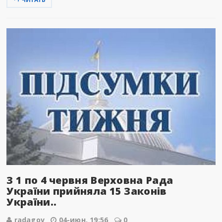
З 1 по 4 червня Верховна Рада
України прийняла 15 Законів
України..
radagov
04-июн, 19:56
0