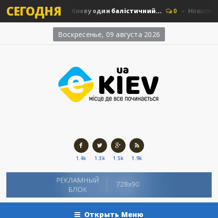
СЕГОДНЯ
в: скільки коштує Києву один балістичний...
0
Новости Киев
Воскресенье, 09 августа 2026
1.4k
1.3k
1.5k
1.9k
Открыть Меню