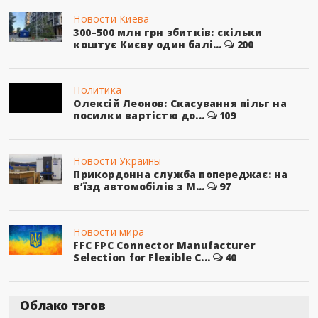
Новости Киева
300–500 млн грн збитків: скільки
коштує Києву один балі...
200
Политика
Олексій Леонов: Скасування пільг на
посилки вартістю до...
109
Новости Украины
Прикордонна служба попереджає: на
в’їзд автомобілів з М...
97
Новости мира
FFC FPC Connector Manufacturer
Selection for Flexible C...
40
Облако тэгов