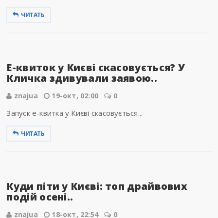
ЧИТАТЬ
Е-квиток у Києві скасовується? У
Кличка здивували заявою..
znajua
19-окт, 02:00
0
Запуск е-квитка у Києві скасовується...
ЧИТАТЬ
Куди піти у Києві: топ драйвових
подій осені..
znajua
18-окт, 22:54
0