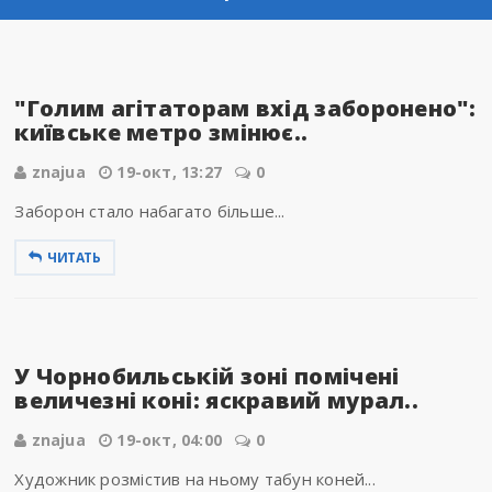
"Голим агітаторам вхід заборонено":
київське метро змінює..
znajua
19-окт, 13:27
0
Заборон стало набагато більше...
ЧИТАТЬ
У Чорнобильській зоні помічені
величезні коні: яскравий мурал..
znajua
19-окт, 04:00
0
Художник розмістив на ньому табун коней...