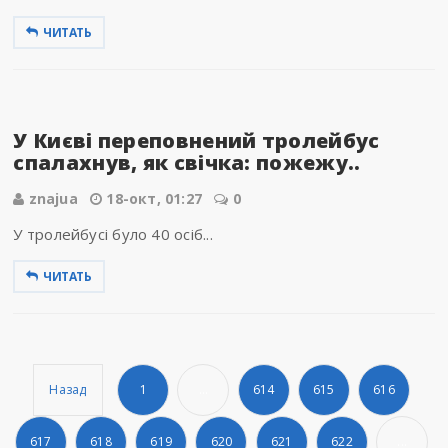
ЧИТАТЬ
У Києві переповнений тролейбус
спалахнув, як свічка: пожежу..
znajua
18-окт, 01:27
0
У тролейбусі було 40 осіб...
ЧИТАТЬ
Назад
1
...
614
615
616
617
618
619
620
621
622
...