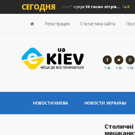
СЕГОДНЯ
 на дизель: "Київавтошляхміст" купує 30 тисяч літрів...
0
Но
Регистрация
Статистика сайта
Посл
1.4k
1.3k
1.5k
НОВОСТИ КИЕВА
НОВОСТИ УКРАИНЫ
Столичні
мешканку 