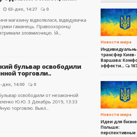
03-дек, 14:27
0
ня магазину відволіклася, відвідувачка
ї сумки гаманець. Правоохоронці
атримали зловмисницю. Їй...
Новости мира
Индивидуальн
трансфер Киев-
Варшава: Комфо
кий бульвар освободили
эффекти...
16
нной торговли..
-дек, 14:00
0
бульвар освободили от незаконной
иленко Ю.Ю. 3 Декабрь 2019, 13:33
ную торговлю. Выкл...
Новости мира
Идеи для бизне
Польше:
перспективные