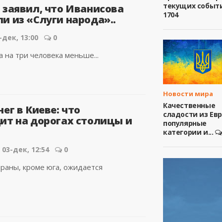
текущих событ
 заявил, что Иванисова
1704
и из «Слуги народа»..
-дек, 13:00
0
 на три человека меньше...
Новости мира
Качественные
ег в Киеве: что
сладости из Ев
ит на дорогах столицы и
популярные
категории и...
03-дек, 12:54
0
траны, кроме юга, ожидается