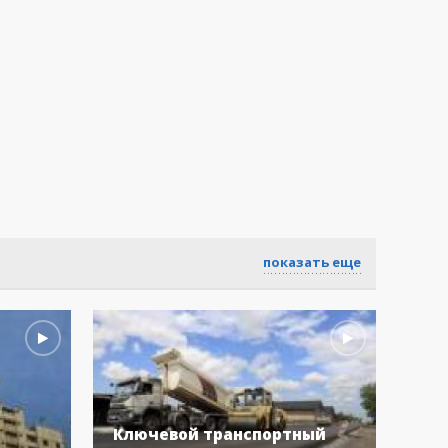
показать еще
Ключевой транспортный
Бол