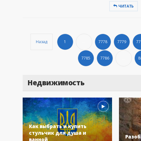
ЧИТАТЬ
Назад
1
...
7778
7779
77
7785
7786
...
8
Недвижимость
Как выбрать и купить
стульчик для душа и
Разоб
ванной