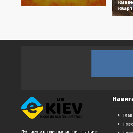
Киеве
кварт
Навиг
Глав
Ново
Публикуем различные мнения, статьи и
Ново