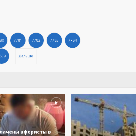
80
7781
7782
7783
7784
839
Дальше
лачены аферисты в