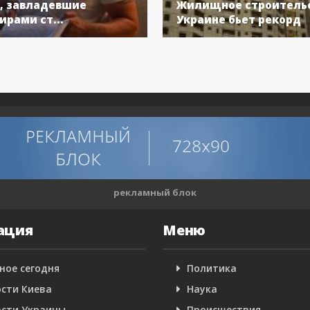
, завладевшие
Жилищное строительс
ирами ст...
Украине бьет рекорд
рекламный блок
ация
Меню
ное сегодня
Политика
сти Киева
Наука
сти Украины
Происшествия