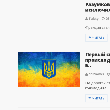
Разумков
исключил
fakty
03
Фракция стала
ЧИТАТЬ
Первый сн
происход
в..
112news
На дорогах с
гололедица...
ЧИТАТЬ