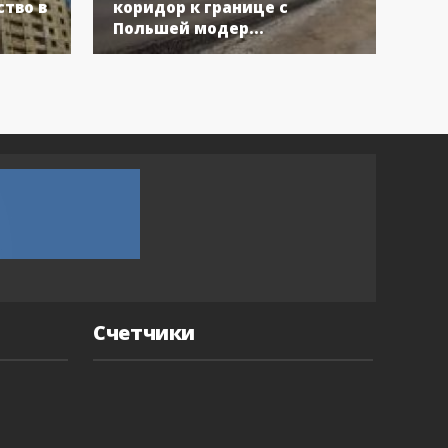
тво в
коридор к границе с
Укр
Польшей модер...
вос
Счетчики