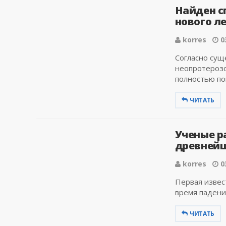
Найден с
нового л
korres
0
Согласно сущ
неопротерозо
полностью пок
ЧИТАТЬ
Ученые р
древнейш
korres
0
Первая извес
время падени
ЧИТАТЬ