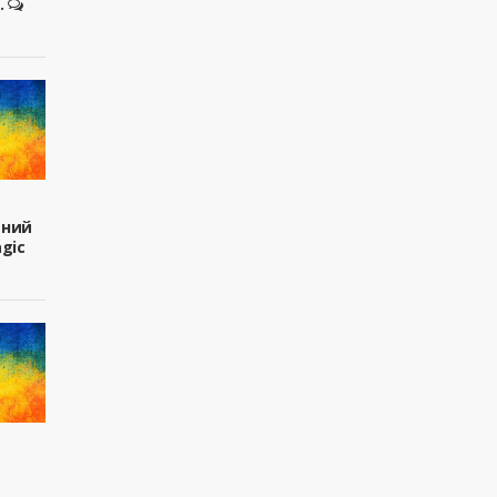
.
вний
agic