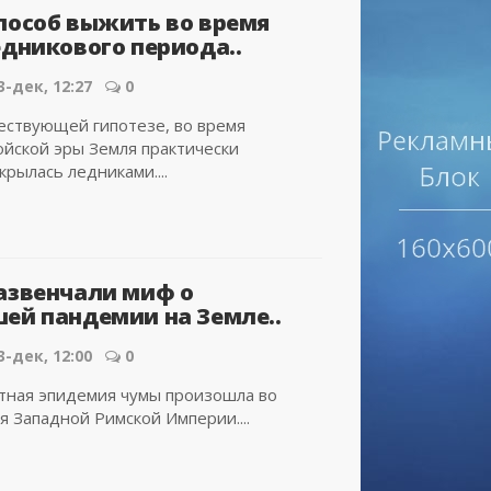
пособ выжить во время
едникового периода..
3-дек, 12:27
0
ествующей гипотезе, во время
йской эры Земля практически
рылась ледниками....
азвенчали миф о
ей пандемии на Земле..
3-дек, 12:00
0
тная эпидемия чумы произошла во
я Западной Римской Империи....