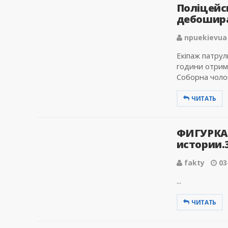
Поліцейс
дебошира
npuekievua
Екіпаж патрул
години отрима
Соборна чолов
ЧИТАТЬ
ФИГУРКА
истории.3
fakty
03
...
ЧИТАТЬ