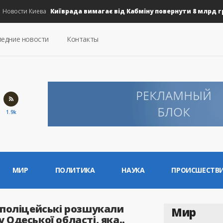
Київрада вимагає від Кабміну повернути 8 млрд грн н
вости Киева
едние новости
Контакты
1.9k
МИР
ПОЛИТИКА
НАУКА
ПРОИСШЕСТВ
 поліцейські розшукали
Мир
Одеської області, яка..