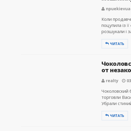
npuekievua
Коли продавчи
поцупила із ї
розшукали і з
ЧИТАТЬ
Чоколовс
от незако
realty
03
Чоколовский 
торговли Вас
Убрали стихий
ЧИТАТЬ