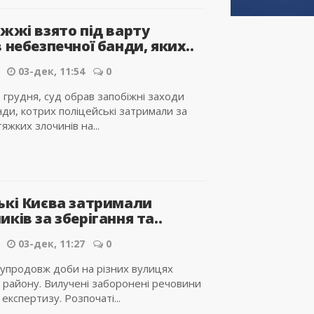
жжі взято під варту
 небезпечної банди, яких..
03-дек, 11:54
0
2 грудня, суд обрав запобіжні заходи
ди, котрих поліцейські затримали за
тяжких злочинів на...
ькі Києва затримали
ків за зберігання та..
03-дек, 11:27
0
 упродовж доби на різних вулицях
 району. Вилучені заборонені речовини
експертизу. Розпочаті...