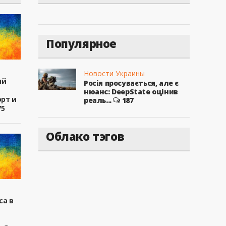
Популярное
Новости Украины
ый
Росія просувається, але є
нюанс: DeepState оцінив
рт и
реаль...
187
75
Облако тэгов
са в