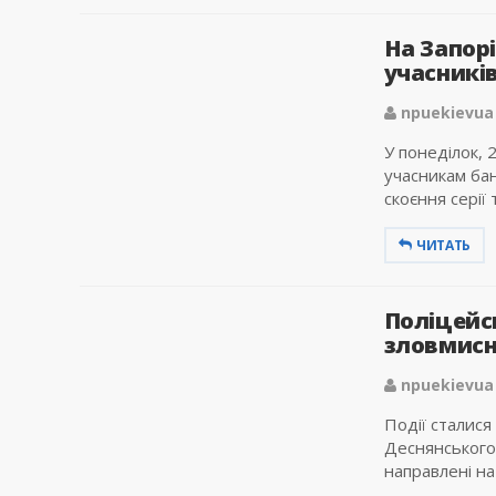
На Запорі
учасників
npuekievua
У понеділок, 
учасникам бан
скоєння серії 
ЧИТАТЬ
Поліцейс
зловмисни
npuekievua
Події сталися
Деснянського
направлені на 