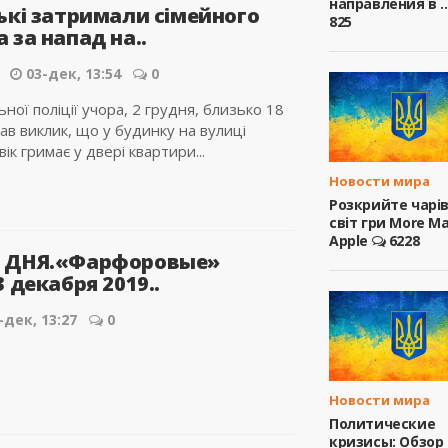
направления в ..
ькі затримали сімейного
825
 за напад на..
03-дек, 13:54
0
ьної поліції учора, 2 грудня, близько 18
в виклик, що у будинку на вулиці
ік гримає у двері квартири...
Новости мира
Розкрийте чарі
світ гри More M
Apple
6228
 ДНЯ.«Фарфоровые»
 декабря 2019..
-дек, 13:27
0
Новости мира
Политические
кризисы: Обзор