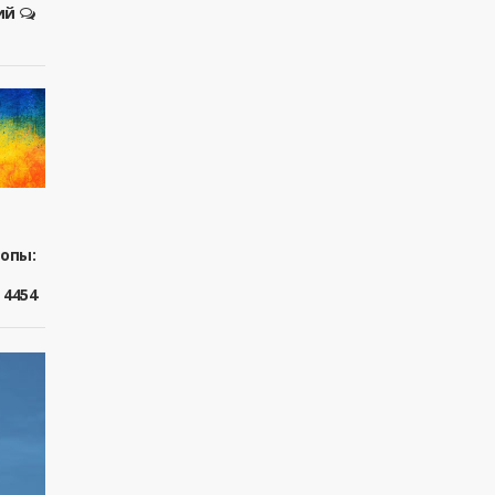
ий
ропы:
4454