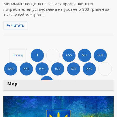
Минимальная цена на газ для промышленных
потребителей установлена на уровне 5 803 гривен за
тысячу кубометров....
ЧИТАТЬ
Назад
1
...
666
667
668
669
670
671
672
673
674
...
678
Дальше
Мир